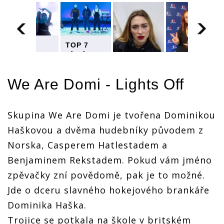
TOP 7
TOP 7
písní
písní
národního
národního
kola
kola
TOP 7
TOP 7
We Are Domi - Lights Off
Eurovize.
Eurovize.
písní
písní
Která má
Která má
národního
národního
ve světě
ve světě
kola
kola
největší
největší
Eurovize.
Eurovize.
Skupina We Are Domi je tvořena Dominikou
šanci na
šanci na
Která má
Která má
úspěch?
úspěch?
Haškovou a dvěma hudebníky původem z
ve světě
ve světě
největší
největší
Norska, Casperem Hatlestadem a
šanci na
šanci na
úspěch?
úspěch?
Benjaminem Rekstadem. Pokud vám jméno
zpěvačky zní povědomě, pak je to možné.
Jde o dceru slavného hokejového brankáře
Dominika Haška.
Trojice se potkala na škole v britském