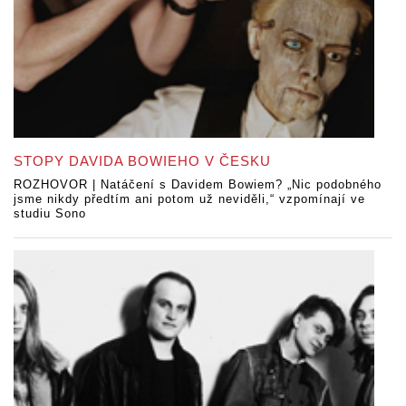
STOPY DAVIDA BOWIEHO V ČESKU
ROZHOVOR | Natáčení s Davidem Bowiem? „Nic podobného
jsme nikdy předtím ani potom už neviděli,“ vzpomínají ve
studiu Sono