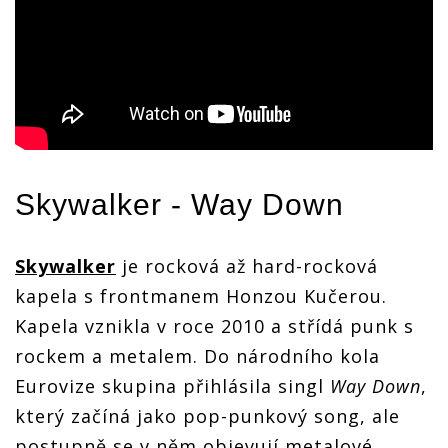
Skywalker
- Way Down
Skywalker
je rocková až hard-rocková
kapela s frontmanem Honzou Kučerou.
Kapela vznikla v roce 2010 a střídá punk s
rockem a metalem. Do národního kola
Eurovize skupina přihlásila singl
Way Down
,
který začíná jako pop-punkový song, ale
postupně se v něm objevují metalové