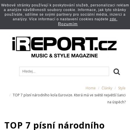
Webové stránky používají k poskytování služeb, personalizaci reklam
a analýze návštěvnosti soubory cookie. Informace, jak tyto stránky
používáte, sdílíme se svými partnery pro sociální média, inzerci a
analýzy. Více informací o nastavení cookies najdete
zde.
Rozumím
Home
Články
Style
TOP 7 písní národního kola Eurovize. Která má ve světě největší šanci
na úspěch?
TOP 7 písní národního