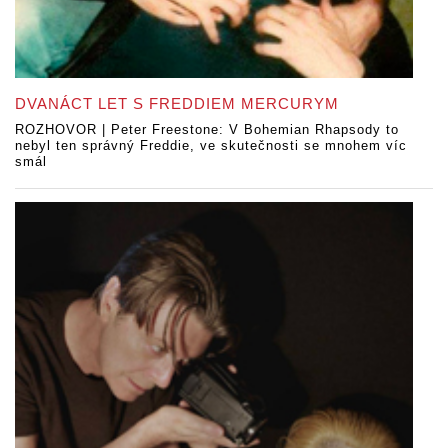
DVANÁCT LET S FREDDIEM MERCURYM
ROZHOVOR | Peter Freestone: V Bohemian Rhapsody to
nebyl ten správný Freddie, ve skutečnosti se mnohem víc
smál