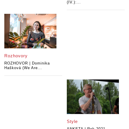
(IV.):...
Rozhovory
ROZHOVOR | Dominika
Hašková (We Are...
Style
ANKETA | Rok 2021