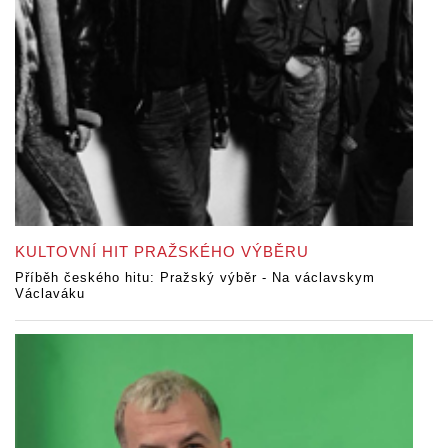
KULTOVNÍ HIT PRAŽSKÉHO VÝBĚRU
Příběh českého hitu: Pražský výběr - Na václavskym
Václaváku