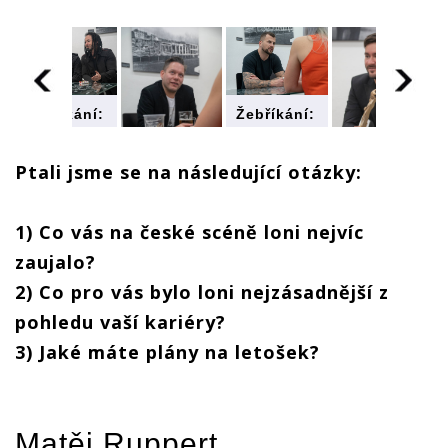
Žebříkání:
Žebříkání:
Co na
Co na
letošní
letošní
rok
rok
Ptali jsme se na následující otázky:
chystají
chystají
Žebříkání:
Žebříkání:
Marpo,
Marpo,
Co na
Co na
Tomáš
Tomáš
1) Co vás na české scéně loni nejvíc
letošní
letošní
Klus,
Klus,
rok
rok
,
Mandrage,
Mandrage,
zaujalo?
chystají
chystají
Monkey
Monkey
2) Co pro vás bylo loni nejzásadnější z
Marpo,
Marpo,
Business
Business
Tomáš
Tomáš
nebo
nebo
pohledu vaší kariéry?
Klus,
Klus,
Barbora
Barbora
Mandrage,
Mandrage,
?
Poláková?
Poláková?
3) Jaké máte plány na letošek?
Monkey
Monkey
Business
Business
nebo
nebo
Barbora
Barbora
Poláková?
Poláková?
Matěj Ruppert