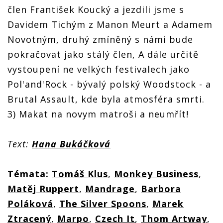
člen František Koucký a jezdili jsme s
Davidem Tichým z Manon Meurt a Adamem
Novotným, druhý zmíněný s námi bude
pokračovat jako stálý člen, A dále určitě
vystoupení ne velkých festivalech jako
Pol'and'Rock - bývalý polský Woodstock - a
Brutal Assault, kde byla atmosféra smrti.
3) Makat na novym matroši a neumřít!
Text:
Hana Bukáčková
Témata:
Tomáš Klus
,
Monkey Business
,
Matěj Ruppert
,
Mandrage
,
Barbora
Poláková
,
The Silver Spoons
,
Marek
Ztracený
,
Marpo
,
Czech It
,
Thom Artway
,