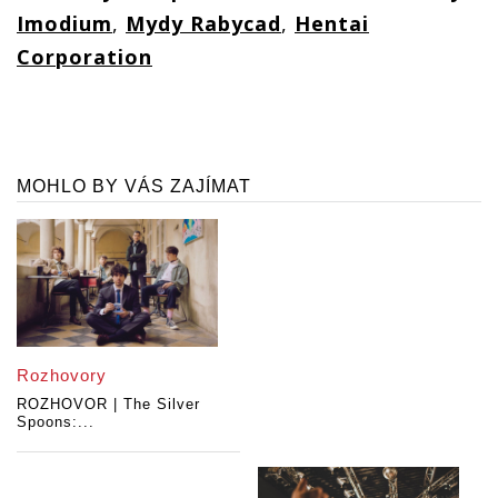
Imodium
,
Mydy Rabycad
,
Hentai
Corporation
MOHLO BY VÁS ZAJÍMAT
Rozhovory
ROZHOVOR | The Silver
Spoons:...