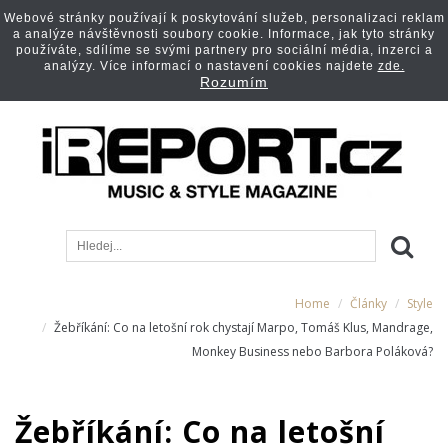
Webové stránky používají k poskytování služeb, personalizaci reklam
a analýze návštěvnosti soubory cookie. Informace, jak tyto stránky
používáte, sdílíme se svými partnery pro sociální média, inzerci a
analýzy. Více informací o nastavení cookies najdete
zde.
Rozumím
Home
Články
Style
Žebříkání: Co na letošní rok chystají Marpo, Tomáš Klus, Mandrage,
Monkey Business nebo Barbora Poláková?
Žebříkání: Co na letošní