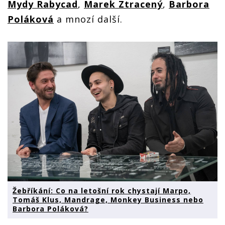
Mydy Rabycad
,
Marek Ztracený
,
Barbora
Poláková
a mnozí další.
Žebříkání: Co na letošní rok chystají Marpo,
Tomáš Klus, Mandrage, Monkey Business nebo
Barbora Poláková?