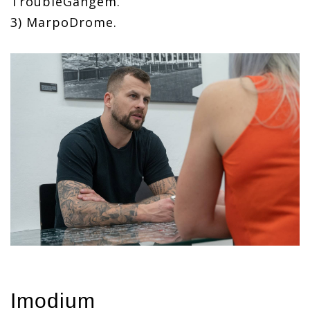
TroubleGangem.
3) MarpoDrome.
Imodium