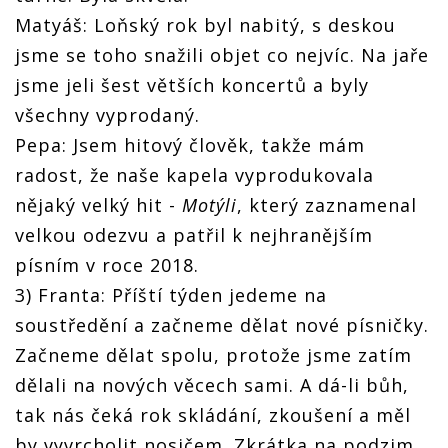
Matyáš: Loňský rok byl nabitý, s deskou
jsme se toho snažili objet co nejvíc. Na jaře
jsme jeli šest větších koncertů a byly
všechny vyprodaný.
Pepa: Jsem hitový člověk, takže mám
radost, že naše kapela vyprodukovala
nějaký velký hit -
Motýli
, který zaznamenal
velkou odezvu a patřil k nejhranějším
písním v roce 2018.
3) Franta: Příští týden jedeme na
soustředění a začneme dělat nové písničky.
Začneme dělat spolu, protože jsme zatím
dělali na nových věcech sami. A dá-li bůh,
tak nás čeká rok skládání, zkoušení a měl
by vyvrcholit nosičem. Zkrátka na podzim