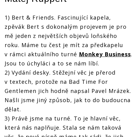
1) Bert & Friends. Fascinující kapela,
zpěvák Bert s dokonalým projevem je pro
mě jeden z největších objevů loňského
roku. Máme tu čest je mít za předkapelu
v rámci aktuálního turné
Monkey Business
.
Jsou to úchyláci a to se nám líbí.
2) Vydání desky. Stěžejní věc je přerod
v textech, protože na Bad Time For
Gentlemen jich hodně napsal Pavel Mrázek.
Našli jsme jiný způsob, jak to do budoucna
dělat.
3) Právě jsme na turné. To je hlavní věc,
která nás naplňuje. Stala se nám taková
věc, že nové písně máme tak rádi, že jich