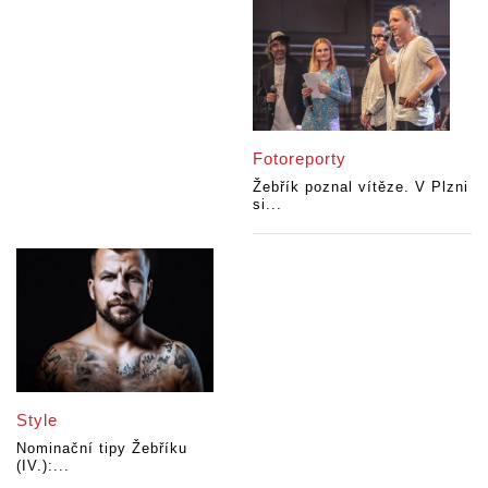
Fotoreporty
Žebřík poznal vítěze. V Plzni
si...
Style
Nominační tipy Žebříku
(IV.):...