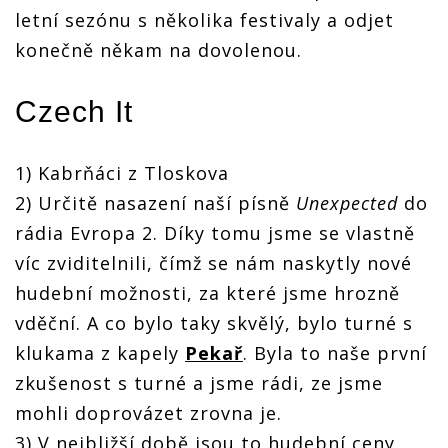
letní sezónu s několika festivaly a odjet
konečně někam na dovolenou.
Czech It
1) Kabrňáci z Tloskova
2) Určitě nasazení naší písně
Unexpected
do
rádia Evropa 2. Díky tomu jsme se vlastně
víc zviditelnili, čímž se nám naskytly nové
hudební možnosti, za které jsme hrozně
vděční. A co bylo taky skvělý, bylo turné s
klukama z kapely
Pekař
. Byla to naše první
zkušenost s turné a jsme rádi, ze jsme
mohli doprovázet zrovna je.
3) V nejbližší době jsou to hudební ceny