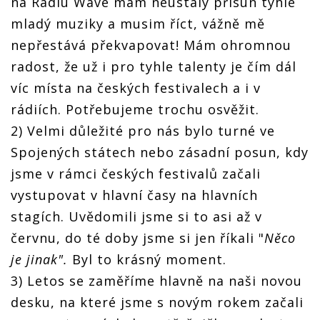
na Radiu Wave mám neustálý přísun týhle
mladý muziky a musim říct, vážně mě
nepřestává překvapovat! Mám ohromnou
radost, že už i pro tyhle talenty je čím dál
víc místa na českých festivalech a i v
rádiích. Potřebujeme trochu osvěžit.
2) Velmi důležité pro nás bylo turné ve
Spojených státech nebo zásadní posun, kdy
jsme v rámci českých festivalů začali
vystupovat v hlavní časy na hlavních
stagích. Uvědomili jsme si to asi až v
červnu, do té doby jsme si jen říkali "
Něco
je jinak".
Byl to krásný moment.
3) Letos se zaměříme hlavně na naši novou
desku, na které jsme s novým rokem začali