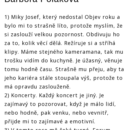
1) Miky Josef, který nedostal Objev roku a
bylo mi to strašně líto, protože myslím, že
si zaslouží velkou pozornost. Obdivuju ho
za to, kolik věcí dělá. Režíruje si a stříhá
klipy. Máme stejného kameramana, tak mu
trošku vidím do kuchyně. Je úžasný, věnuje
tomu hodně času. Strašně mu přeju, aby ta
jeho kariéra stále stoupala výš, protože to
má opravdu zaslouženě.
2) Koncerty. Každý koncert je jiný. Je
zajímavý to pozorovat, když je málo lidí,
nebo hodně, pak venku, nebo vevnitř,
přijde mi to zajímavé a emotivní.
3) V tomto roce mě čeká turné, Forum