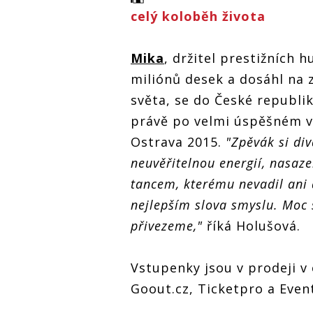
celý koloběh života
Mika
, držitel prestižních 
miliónů desek a dosáhl na z
světa, se do České republi
právě po velmi úspěšném vy
Ostrava 2015.
"Zpěvák si di
neuvěřitelnou energií, nasaz
tancem, kterému nevadil ani 
nejlepším slova smyslu. Moc 
přivezeme,"
říká Holušová.
Vstupenky jsou v prodeji v 
Goout.cz, Ticketpro a Even