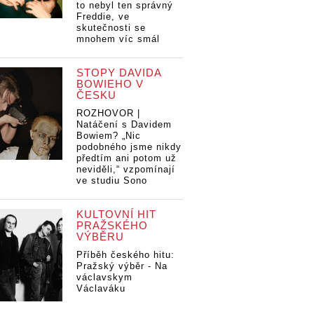
to nebyl ten správný
Freddie, ve
skutečnosti se
mnohem víc smál
STOPY DAVIDA
BOWIEHO V
ČESKU
ROZHOVOR |
Natáčení s Davidem
Bowiem? „Nic
podobného jsme nikdy
předtím ani potom už
neviděli,“ vzpomínají
ve studiu Sono
KULTOVNÍ HIT
PRAŽSKÉHO
VÝBĚRU
Příběh českého hitu:
Pražský výběr - Na
václavskym
Václaváku