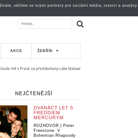
váte, sdílíme se svými partnery pro sociální média, inzerci a analýzy.
AKCE
ŽEBŘÍK
 bude mít v Praze za předskokany Lake Malawi
NEJČTENĚJŠÍ
DVANÁCT LET S
FREDDIEM
MERCURYM
ROZHOVOR | Peter
Freestone: V
Bohemian Rhapsody