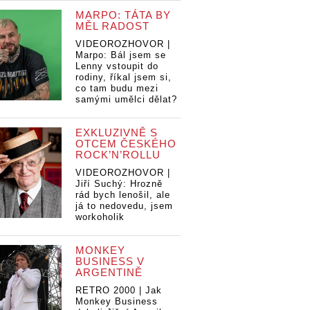
MARPO: TÁTA BY
MĚL RADOST
VIDEOROZHOVOR |
Marpo: Bál jsem se
Lenny vstoupit do
rodiny, říkal jsem si,
co tam budu mezi
samými umělci dělat?
EXKLUZIVNĚ S
OTCEM ČESKÉHO
ROCK’N’ROLLU
VIDEOROZHOVOR |
Jiří Suchý: Hrozně
rád bych lenošil, ale
já to nedovedu, jsem
workoholik
MONKEY
BUSINESS V
ARGENTINĚ
RETRO 2000 | Jak
Monkey Business