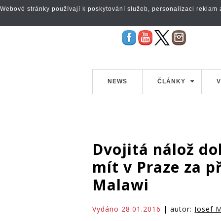
Webové stránky používají k poskytování služeb, personalizaci reklam a 
NEWS
ČLÁNKY
V
Dvojitá nálož d
mít v Praze za 
Malawi
Vydáno 28.01.2016
| autor:
Josef M