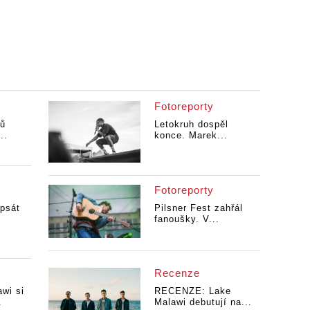
Fotoreporty
pů
Letokruh dospěl
..
konce. Marek...
Fotoreporty
 psát
Pilsner Fest zahřál
fanoušky. V...
Recenze
wi si
RECENZE: Lake
.
Malawi debutují na...