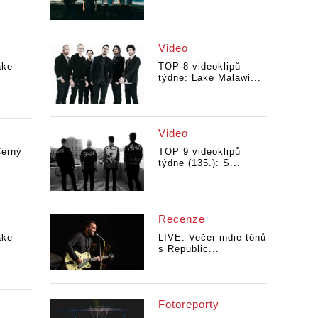
Video
ake
TOP 8 videoklipů
týdne: Lake Malawi...
Video
Černý
TOP 9 videoklipů
týdne (135.): S...
Recenze
ake
LIVE: Večer indie tónů
s Republic...
Fotoreporty