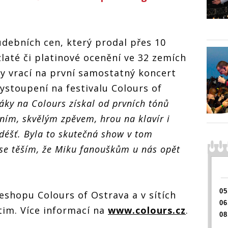
hudebních cen, který prodal přes 10
laté či platinové ocenění ve 32 zemích
ky vrací na první samostatný koncert
stoupení na festivalu Colours of
váky na Colours získal od prvních tónů
ením, skvělým zpěvem, hrou na klavír i
déšť. Byla to skutečná show v tom
se těším, že Miku fanouškům u nás opět
05
eshopu Colours of Ostrava a v sítích
06
tim. Více informací na
www.colours.cz
.
08