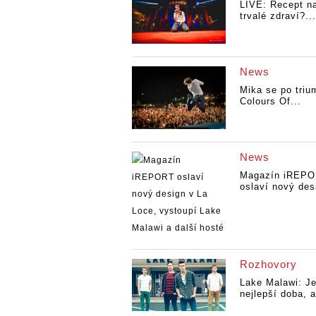
LIVE: Recept n
trvalé zdraví?...
News
Mika se po triu
Colours Of...
News
Magazín iREP
oslaví nový desi
Rozhovory
Lake Malawi: J
nejlepší doba, a