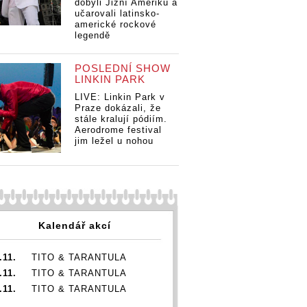
dobyli Jižní Ameriku a
učarovali latinsko-
americké rockové
legendě
POSLEDNÍ SHOW
LINKIN PARK
LIVE: Linkin Park v
Praze dokázali, že
stále kralují pódiím.
Aerodrome festival
jim ležel u nohou
Kalendář akcí
.11.
TITO & TARANTULA
.11.
TITO & TARANTULA
.11.
TITO & TARANTULA