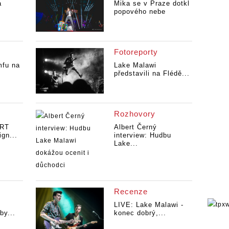
a
Mika se v Praze dotkl
popového nebe
Fotoreporty
mfu na
Lake Malawi
představili na Flédě...
Rozhovory
ORT
Albert Černý
gn...
interview: Hudbu
Lake...
Recenze
e
LIVE: Lake Malawi -
by...
konec dobrý,...