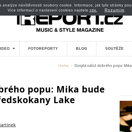
analýze návštěvnosti soubory cookie. Informace, jak tyto stránky použí
Rozumím
Více informací o nastavení cookies najdete
zde.
IDEO
FOTOREPORTY
BLOG
SOUTĚŽE
Home
Dvojitá nálož dobrého popu: Mika
obrého popu: Mika bude
předskokany Lake
artínek