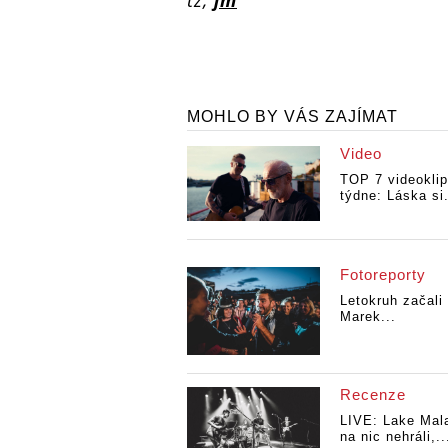
tz,
jm
MOHLO BY VÁS ZAJÍMAT
Video
TOP 7 videokli
týdne: Láska si.
Fotoreporty
Letokruh začali
Marek...
Recenze
LIVE: Lake Mala
na nic nehráli,..