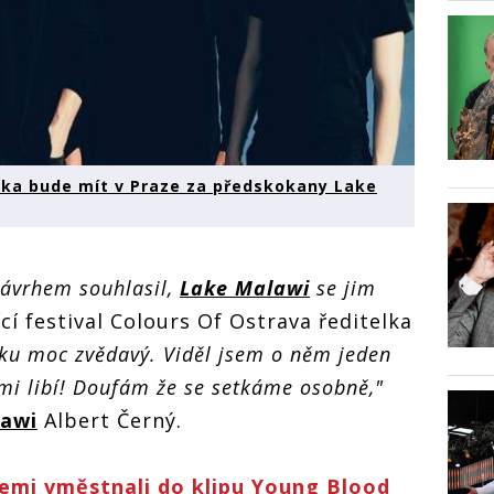
ika bude mít v Praze za předskokany Lake
ávrhem souhlasil,
Lake Malawi
se jim
cí festival Colours Of Ostrava ředitelka
ku moc zvědavý. Viděl jsem o něm jeden
mi libí! Doufám že se setkáme osobně,"
lawi
Albert Černý.
emi vměstnali do klipu Young Blood