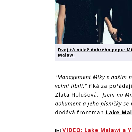
Dvojitá nálož dobrého popu: M
Malawi
"Management Miky s naším n
velmi líbili,"
říká za pořádají
Zlata Holušová.
"Jsem na Mi
dokument a jeho písničky se 
dodává frontman
Lake Ma
VIDEO: Lake Malawi a Y