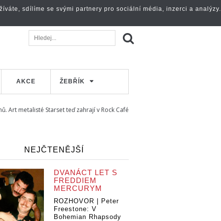
váte, sdílíme se svými partnery pro sociální média, inzerci a analýzy.
AKCE
ŽEBŘÍK
ů. Art metalisté Starset teď zahrají v Rock Café
NEJČTENĚJŠÍ
DVANÁCT LET S
FREDDIEM
MERCURYM
ROZHOVOR | Peter
Freestone: V
Bohemian Rhapsody