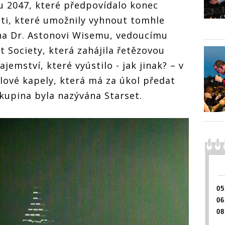
fanoušci a
u 2047, které předpovídalo konec
sestřihů. A
sti, které umožnily vyhnout tomhle
Starset teď
h hudbu přidávají
Jejich hudbu přidávají
Rock Café
ena Dr. Astonovi Wisemu, vedoucímu
šci anime do
fanoušci anime do
hů. Art metalisté
sestřihů. Art metalisté
 Society, která zahájila řetězovou
t teď zahrají v
Starset teď zahrají v
ajemství, které vyústilo - jak jinak? – v
Café
Rock Café
alové kapely, která má za úkol předat
kupina byla nazývána Starset.
05
06
08