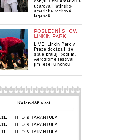
dobyli Jižní Ameriku a
nime do
učarovali latinsko-
rt metalisté
americké rockové
 zahrají v
legendě
Jejich hudbu přidávají
Jejich hudbu př
fanoušci anime do
fanoušci anime
sestřihů. Art metalisté
sestřihů. Art me
POSLEDNÍ SHOW
Starset teď zahrají v
Starset teď zahr
LINKIN PARK
Rock Café
Rock Café
LIVE: Linkin Park v
Praze dokázali, že
stále kralují pódiím.
Aerodrome festival
jim ležel u nohou
Kalendář akcí
.11.
TITO & TARANTULA
.11.
TITO & TARANTULA
.11.
TITO & TARANTULA