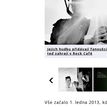
Jejich hudbu přidávají fanoušc
teď zahrají v Rock Café
Vše začalo 1. ledna 2013, kd
Jejich hudbu přidávají