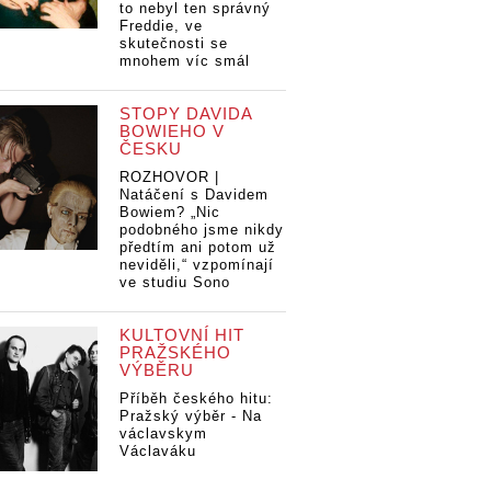
to nebyl ten správný
Freddie, ve
skutečnosti se
mnohem víc smál
STOPY DAVIDA
BOWIEHO V
ČESKU
ROZHOVOR |
Natáčení s Davidem
Bowiem? „Nic
podobného jsme nikdy
předtím ani potom už
neviděli,“ vzpomínají
ve studiu Sono
KULTOVNÍ HIT
PRAŽSKÉHO
VÝBĚRU
Příběh českého hitu:
Pražský výběr - Na
václavskym
Václaváku