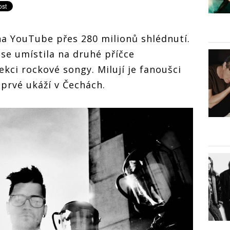
a YouTube přes 280 milionů shlédnutí.
se umístila na druhé příčce
ekci rockové songy. Milují je fanoušci
prvé ukáží v Čechách.