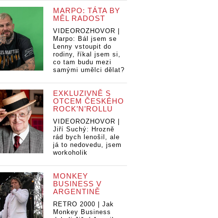
MARPO: TÁTA BY
MĚL RADOST
VIDEOROZHOVOR |
Marpo: Bál jsem se
Lenny vstoupit do
rodiny, říkal jsem si,
co tam budu mezi
samými umělci dělat?
EXKLUZIVNĚ S
OTCEM ČESKÉHO
ROCK’N’ROLLU
VIDEOROZHOVOR |
Jiří Suchý: Hrozně
rád bych lenošil, ale
já to nedovedu, jsem
workoholik
MONKEY
BUSINESS V
ARGENTINĚ
RETRO 2000 | Jak
bu přidávají
Monkey Business