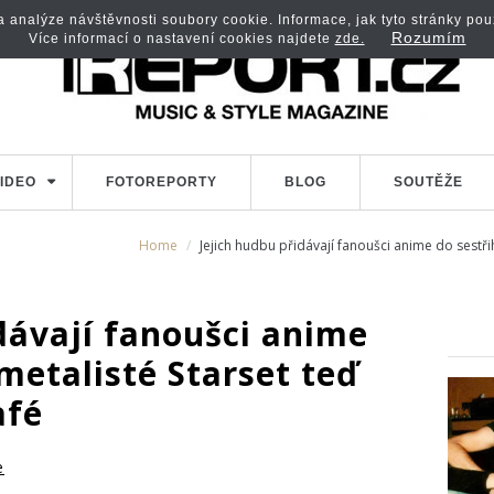
analýze návštěvnosti soubory cookie. Informace, jak tyto stránky použí
Rozumím
Více informací o nastavení cookies najdete
zde.
IDEO
FOTOREPORTY
BLOG
SOUTĚŽE
Home
Jejich hudbu přidávají fanoušci anime do sestřih
dávají fanoušci anime
 metalisté Starset teď
afé
e