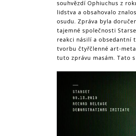
fanoušci anime do
souhvězdí Ophiuchus z rok
sestřihů. Art metalisté
lidstva a obsahovalo znalo
Starset teď zahrají v
Jejich hudbu přidávají
Jejic
Rock Café
osudu. Zpráva byla doruč
fanoušci anime do
fanou
sestřihů. Art metalisté
sestři
tajemné společnosti Starset
Starset teď zahrají v
Starse
Rock Café
reakci násilí a obsedantní t
Rock 
tvorbu čtyřčlenné art-met
tuto zprávu masám. Tato s