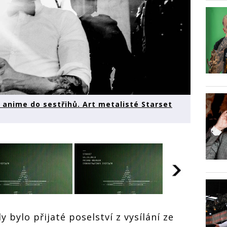
i anime do sestřihů. Art metalisté Starset
y bylo přijaté poselství z vysílání ze
Jejich hud