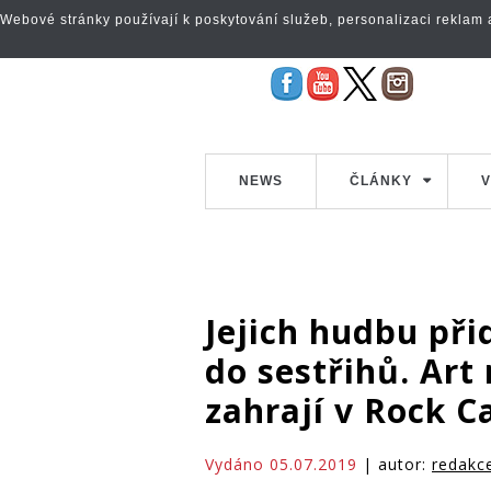
Webové stránky používají k poskytování služeb, personalizaci reklam a 
NEWS
ČLÁNKY
V
Jejich hudbu při
do sestřihů. Art
zahrají v Rock C
Vydáno 05.07.2019
| autor:
redakc