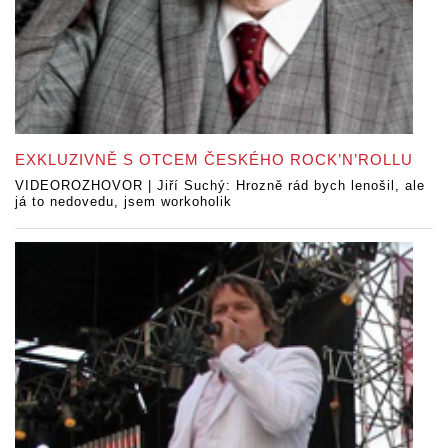
EXKLUZIVNĚ S OTCEM ČESKÉHO ROCK’N’ROLLU
VIDEOROZHOVOR | Jiří Suchý: Hrozně rád bych lenošil, ale
já to nedovedu, jsem workoholik