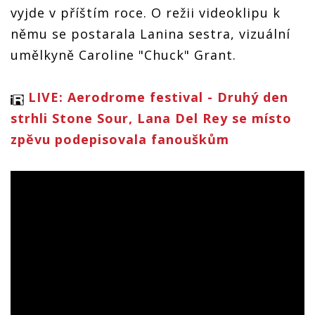
vyjde v příštím roce. O režii videoklipu k
němu se postarala Lanina sestra, vizuální
umělkyně Caroline "Chuck" Grant.
LIVE: Aerodrome festival - Druhý den
strhli Stone Sour, Lana Del Rey se místo
zpěvu podepisovala fanouškům