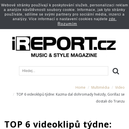
Webové stránky používají k poskytování služeb, personalizaci reklam
a analýze návštěvnosti soubory cookie. Informace, jak tyto stránky
používáte, sdílíme se svými partnery pro sociální média, inzerci a
analýzy. Více informací o nastavení cookies najdete
zde.
Rozumím
Home
Multimédia
Video
TOP 6 videoklipů týdne: Kazma dal dohromady hvězdy, Gorillaz se
dostali do Tranzu
TOP 6 videoklipů týdne: