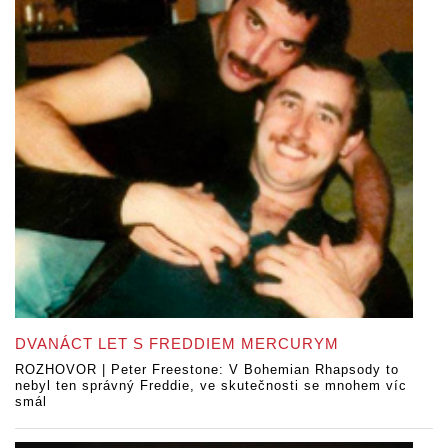
DVANÁCT LET S FREDDIEM MERCURYM
ROZHOVOR | Peter Freestone: V Bohemian Rhapsody to
nebyl ten správný Freddie, ve skutečnosti se mnohem víc
smál