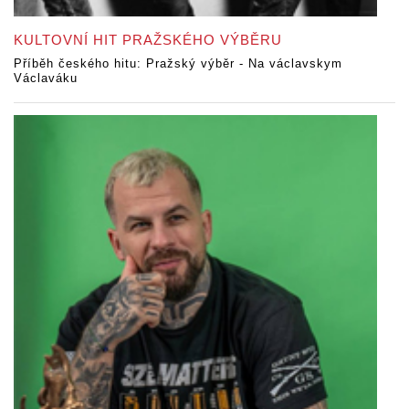
KULTOVNÍ HIT PRAŽSKÉHO VÝBĚRU
Příběh českého hitu: Pražský výběr - Na václavskym
Václaváku