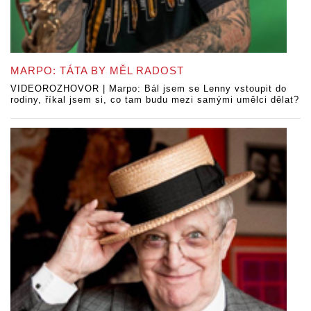
MARPO: TÁTA BY MĚL RADOST
VIDEOROZHOVOR | Marpo: Bál jsem se Lenny vstoupit do
rodiny, říkal jsem si, co tam budu mezi samými umělci dělat?