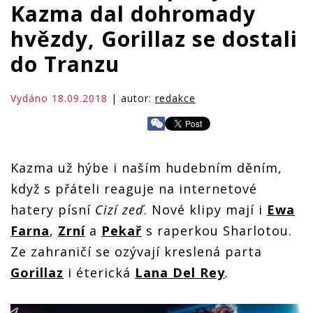
Kazma dal dohromady
hvězdy, Gorillaz se dostali
do Tranzu
Vydáno 18.09.2018
| autor:
redakce
Kazma už hýbe i naším hudebním děním,
když s přáteli reaguje na internetové
hatery písní
Cizí zeď
. Nové klipy mají i
Ewa
Farna
,
Zrní
a
Pekař
s raperkou Sharlotou.
Ze zahraničí se ozývají kreslená parta
Gorillaz
i éterická
Lana Del Rey
.