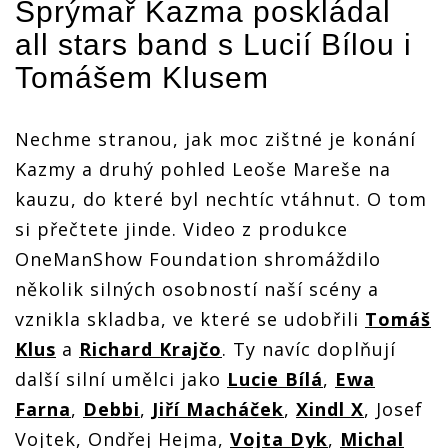
Šprýmař Kazma poskládal
hvězdy,
hvězdy,
hvězdy,
Gorillaz
Gorillaz
Gorillaz
Gorillaz
se dostali
all stars band s Lucií Bílou i
se dostali
se dostali
se dostali
do Tranzu
do Tranzu
do Tranzu
do Tranzu
Tomášem Klusem
Nechme stranou, jak moc zištné je konání
Kazmy a druhý pohled Leoše Mareše na
kauzu, do které byl nechtíc vtáhnut. O tom
si přečtete jinde. Video z produkce
OneManShow Foundation shromáždilo
několik silných osobností naší scény a
vznikla skladba, ve které se udobřili
Tomáš
Klus
a
Richard Krajčo
. Ty navíc doplňují
další silní umělci jako
Lucie Bílá
,
Ewa
Farna
,
Debbi
,
Jiří Macháček
,
Xindl X
, Josef
Vojtek, Ondřej Hejma,
Vojta Dyk
,
Michal