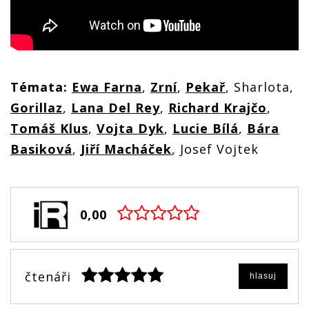
Témata:
Ewa Farna
,
Zrní
,
Pekař
, Sharlota,
Gorillaz
,
Lana Del Rey
,
Richard Krajčo
,
Tomáš Klus
,
Vojta Dyk
,
Lucie Bílá
,
Bára
Basiková
,
Jiří Macháček
, Josef Vojtek
0,00
čtenáři
hlasuj