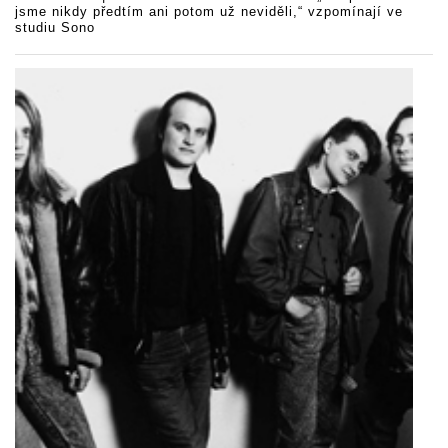
jsme nikdy předtím ani potom už neviděli,“ vzpomínají ve
studiu Sono