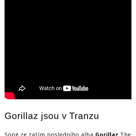
Gorillaz
jsou v Tranzu
Song ze zatím posledního alba
Gorillaz
The