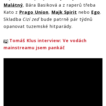
Malátný
, Bára Basiková a z raperů třeba
Kato z
Prago Union
,
Majk Spirit
nebo
Ego
.
Skladba
Cizí zeď
bude patrně pár týdnů
opanovat tuzemské hitparády.
Tomáš Klus interview: Ve vodách
mainstreamu jsem pankáč