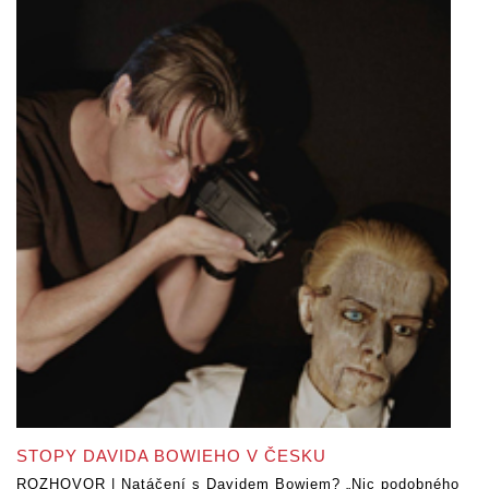
STOPY DAVIDA BOWIEHO V ČESKU
ROZHOVOR | Natáčení s Davidem Bowiem? „Nic podobného