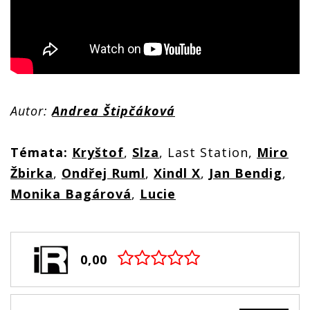
Autor:
Andrea Štipčáková
Témata:
Kryštof
,
Slza
, Last Station,
Miro
Žbirka
,
Ondřej Ruml
,
Xindl X
,
Jan Bendig
,
Monika Bagárová
,
Lucie
0,00