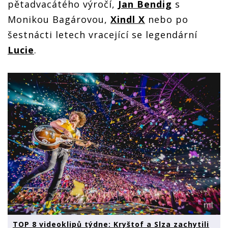
pětadvacátého výročí,
Jan Bendig
s
Monikou Bagárovou,
Xindl X
nebo po
šestnácti letech vracející se legendární
Lucie
.
TOP 8 videoklipů týdne: Kryštof a Slza zachytili