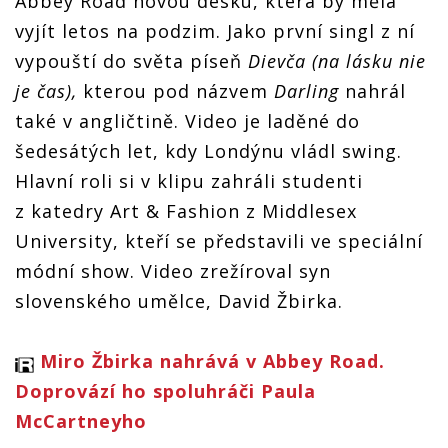
Abbey Road novou desku, která by měla
vyjít letos na podzim. Jako první singl z ní
vypouští do světa píseň
Dievča (na lásku nie
je čas),
kterou pod názvem
Darling
nahrál
také v angličtině. Video je laděné do
šedesátých let, kdy Londýnu vládl swing.
Hlavní roli si v klipu zahráli studenti
z katedry Art & Fashion z Middlesex
University, kteří se představili ve speciální
módní show. Video zrežíroval syn
slovenského umělce, David Žbirka.
Miro Žbirka nahrává v Abbey Road.
Doprovází ho spoluhráči Paula
McCartneyho