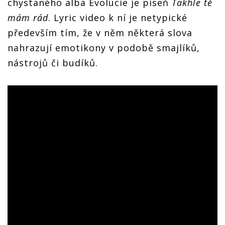
chystaného alba Evolucie je píseň
Takhle tě
mám rád
. Lyric video k ní je netypické
především tím, že v něm některá slova
nahrazují emotikony v podobě smajlíků,
nástrojů či budíků.