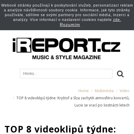
Webové stránky používají k poskytování služeb, personalizaci reklam
a analýze návštěvnosti soubory cookie. Informace, jak tyto stránky
používáte, sdílíme se svými partnery pro sociální média, inzerci a
analýzy. Více informací o nastavení cookies najdete
zde.
Rozumím
Home
Multimédia
Video
TOP 8 videoklipů týdne: Kryštof a Slza zachytili atmosféru koncertů,
Lucie se vrací po šestnácti letech
TOP 8 videoklipů týdne: