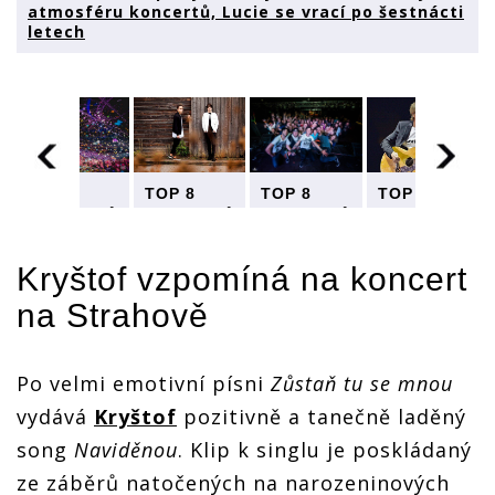
atmosféru koncertů, Lucie se vrací po šestnácti
letech
ů
TOP 8
TOP 8
TOP 8
TOP 8
videoklipů
videoklipů
videoklipů
videoklipů
týdne:
týdne:
týdne:
týdne:
Kryštof a
Kryštof a
Kryštof a
Kryštof a
Kryštof
vzpomíná na koncert
Slza
Slza
Slza
Slza
zachytili
zachytili
zachytili
zachytili
na Strahově
atmosféru
atmosféru
atmosféru
atmosféru
koncertů,
koncertů,
koncertů,
koncertů,
Lucie se
Lucie se
Lucie se
Lucie se
vrací po
vrací po
vrací po
vrací po
Po velmi emotivní písni
Zůstaň tu se mnou
šestnácti
šestnácti
šestnácti
šestnácti
letech
letech
letech
letech
vydává
Kryštof
pozitivně a tanečně laděný
song
Naviděnou
. Klip k singlu je poskládaný
ze záběrů natočených na narozeninových