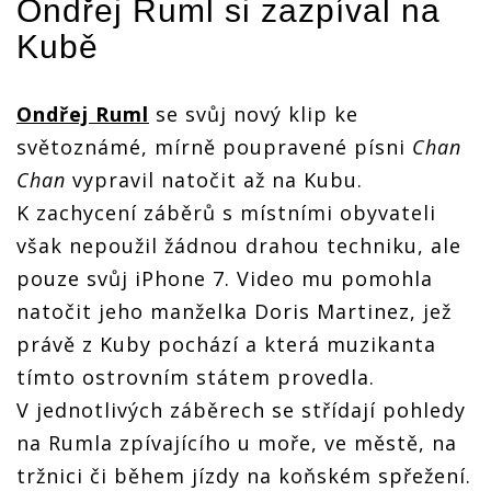
Ondřej Ruml
si zazpíval na
Kubě
Ondřej Ruml
se svůj nový klip ke
světoznámé, mírně poupravené písni
Chan
Chan
vypravil natočit až na Kubu.
K zachycení záběrů s místními obyvateli
však nepoužil žádnou drahou techniku, ale
pouze svůj iPhone 7. Video mu pomohla
natočit jeho manželka Doris Martinez, jež
právě z Kuby pochází a která muzikanta
tímto ostrovním státem provedla.
V jednotlivých záběrech se střídají pohledy
na Rumla zpívajícího u moře, ve městě, na
tržnici či během jízdy na koňském spřežení.