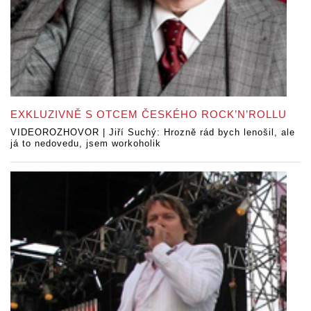
EXKLUZIVNĚ S OTCEM ČESKÉHO ROCK’N’ROLLU
VIDEOROZHOVOR | Jiří Suchý: Hrozně rád bych lenošil, ale
já to nedovedu, jsem workoholik