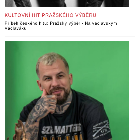
KULTOVNÍ HIT PRAŽSKÉHO VÝBĚRU
Příběh českého hitu: Pražský výběr - Na václavskym
Václaváku