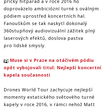
příčky hitparád a v roce 2016 ho
doprovázelo ambiciózní turné s oválným
pódiem uprostřed koncertních hal.
Fanouškům se tak naskytl dokonalý
360stupňový audiovizuální zážitek plný
laserových efektů, doslova pastva
pro lidské smysly.
Muse si v Praze na otáčivém pódiu
opět vybojovali titul: Nejlepší koncertní
kapela současnosti
Drones World Tour zachycuje nejlepší
momenty extatického světového turné
kapely v roce 2016, v rámci nehož Matt