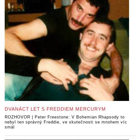
DVANÁCT LET S FREDDIEM MERCURYM
ROZHOVOR | Peter Freestone: V Bohemian Rhapsody to
nebyl ten správný Freddie, ve skutečnosti se mnohem víc
smál