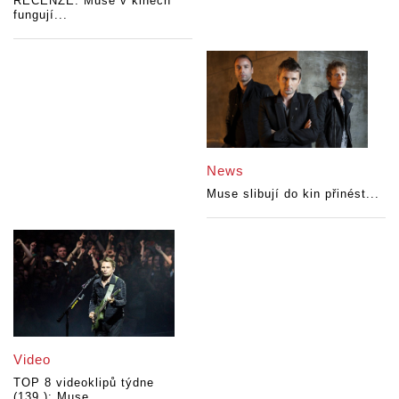
RECENZE: Muse v kinech
fungují...
News
Muse slibují do kin přinést...
Video
TOP 8 videoklipů týdne
(139.): Muse...