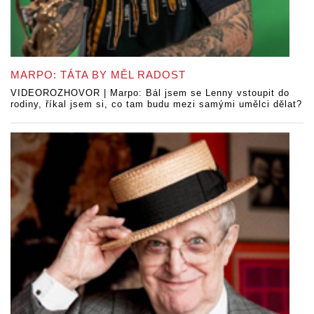
MARPO: TÁTA BY MĚL RADOST
VIDEOROZHOVOR | Marpo: Bál jsem se Lenny vstoupit do
rodiny, říkal jsem si, co tam budu mezi samými umělci dělat?