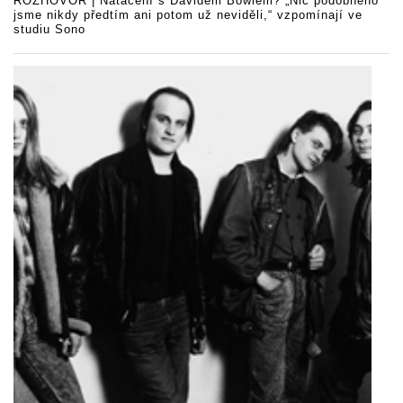
ROZHOVOR | Natáčení s Davidem Bowiem? „Nic podobného
jsme nikdy předtím ani potom už neviděli,“ vzpomínají ve
studiu Sono