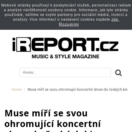
Webové stránky používají k poskytování služeb, personalizaci reklam
a analýze návštěvnosti soubory cookie. Informace, jak tyto stránky
používáte, sdílíme se svými partnery pro sociální média, inzerci a
analýzy. Více informací o nastavení cookies najdete
zde.
Rozumím
Home
Muse míří se svou ohromující koncertní show do českých kin
Muse míří se svou
ohromující koncertní