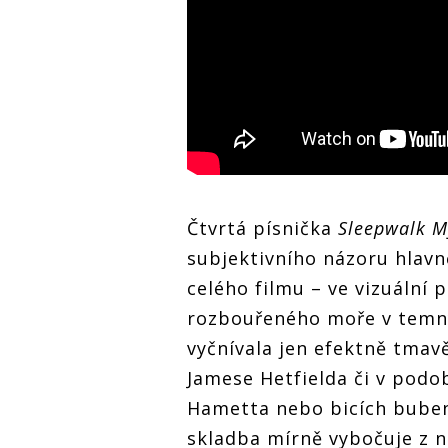
Čtvrtá písnička
Sleepwalk M
subjektivního názoru hlavn
celého filmu – ve vizuální p
rozbouřeného moře v temn
vyčnívala jen efektně tmav
Jamese Hetfielda či v podo
Hametta nebo bicích bubení
skladba mírně vybočuje z n