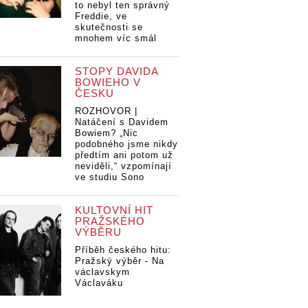
to nebyl ten správný
Freddie, ve
skutečnosti se
mnohem víc smál
STOPY DAVIDA
BOWIEHO V
ČESKU
ROZHOVOR |
Natáčení s Davidem
Bowiem? „Nic
podobného jsme nikdy
předtím ani potom už
neviděli,“ vzpomínají
ve studiu Sono
KULTOVNÍ HIT
PRAŽSKÉHO
VÝBĚRU
Příběh českého hitu:
Pražský výběr - Na
václavskym
Václaváku