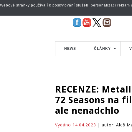
Webové stránky používají k poskytování služeb, personalizaci reklam a 
NEWS
ČLÁNKY
V
RECENZE: Metall
72 Seasons na f
ale nenadchlo
Vydáno 14.04.2023
| autor:
Aleš M