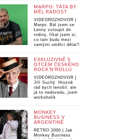
MARPO: TÁTA BY
MĚL RADOST
VIDEOROZHOVOR |
Marpo: Bál jsem se
Lenny vstoupit do
rodiny, říkal jsem si,
co tam budu mezi
samými umělci dělat?
EXKLUZIVNĚ S
OTCEM ČESKÉHO
ROCK’N’ROLLU
VIDEOROZHOVOR |
Jiří Suchý: Hrozně
rád bych lenošil, ale
já to nedovedu, jsem
workoholik
MONKEY
BUSINESS V
ARGENTINĚ
RETRO 2000 | Jak
Monkey Business