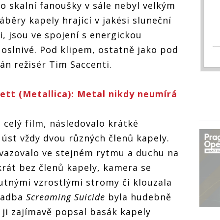
o skalní fanoušky v sále nebyl velkým
áběry kapely hrající v jakési sluneční
i, jsou ve spojení s energickou
oslnivé. Pod klipem, ostatně jako pod
án režisér Tim Saccenti.
tt (Metallica): Metal nikdy neumírá
 celý film, následovalo krátké
 úst vždy dvou různých členů kapely.
azovalo ve stejném rytmu a duchu na
okrát bez členů kapely, kamera se
utnými vzrostlými stromy či klouzala
kladba
Screaming Suicide
byla hudebně
 ji zajímavě popsal basák kapely