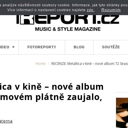
analýze návštěvnosti soubory cookie. Informace, jak tyto stránky použí
Rozumím
Více informací o nastavení cookies najdete
zde.
IDEO
FOTOREPORTY
BLOG
SOUTĚŽE
Home
RECENZE: Metallica v kině – nové album 72 Seas
ica v kině – nové album
ilmovém plátně zaujalo,
aterna