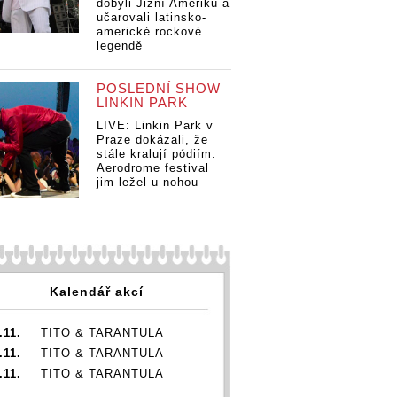
dobyli Jižní Ameriku a
učarovali latinsko-
americké rockové
legendě
POSLEDNÍ SHOW
LINKIN PARK
etallica v
LIVE: Linkin Park v
RECENZE: Metallica v
é album 72
Praze dokázali, že
kině – nové album 72
 filmovém
stále kralují pódiím.
Seasons na filmovém
Aerodrome festival
alo, ale
RECENZE: Metall
jim ležel u nohou
plátně zaujalo, ale
kině – nové alb
nenadchlo
Seasons na fil
plátně zaujalo, 
nenadchlo
Kalendář akcí
.11.
TITO & TARANTULA
.11.
TITO & TARANTULA
.11.
TITO & TARANTULA