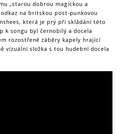
á mu „starou dobrou magickou a
il odkaz na britskou post-punkovou
shees, která je prý při skládání této
lip k songu byl černobílý a docela
ěm rozostřené záběry kapely hrající
ě vizuální složka s tou hudební docela