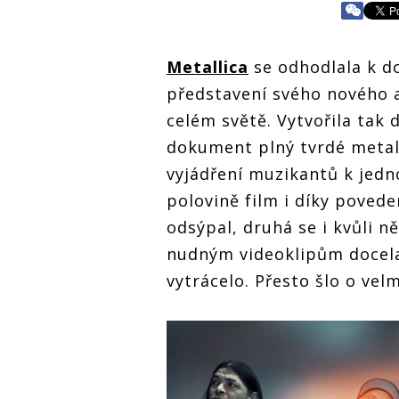
Metallica
se odhodlala k d
představení svého nového 
celém světě. Vytvořila tak
dokument plný tvrdé metal
vyjádření muzikantů k jedn
polovině film i díky poved
odsýpal, druhá se i kvůli 
nudným videoklipům docela
vytrácelo. Přesto šlo o ve