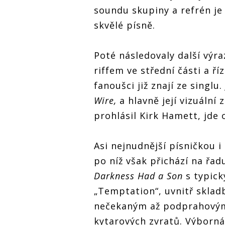
soundu skupiny a refrén je
skvělé písně.
Poté následovaly další výr
riffem ve střední části a ř
fanoušci již znají ze singlu
Wire,
a hlavně její vizuální 
prohlásil Kirk Hamett, jde 
Asi nejnudnější písničkou i
po níž však přichází na řad
Darkness Had a Son
s typick
„Temptation“, uvnitř skla
nečekaným až podprahovým
kytarových zvratů. Výborná