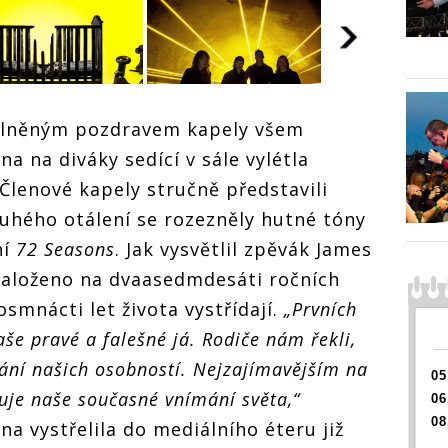
volněným pozdravem kapely všem
RECENZE: M
ZE: Metallica v
kině – nov
a na diváky sedící v sále vylétla
– nové album 72
Seasons na
lenové kapely stručně představili
ns na filmovém
plátně zauj
RECENZE: Metallica v
 zaujalo, ale
nenadchlo
ouhého otálení se rozezněly hutné tóny
kině – nové album 72
chlo
Seasons na filmovém
ní
72 Seasons
. Jak vysvětlil zpěvák James
plátně zaujalo, ale
e založeno na dvaasedmdesáti ročních
nenadchlo
smnácti let života vystřídají.
„Prvních
še pravé a falešné já. Rodiče nám řekli,
ání našich osobností. Nejzajímavějším na
05
ňuje naše současné vnímání světa,“
06
08
pina vystřelila do mediálního éteru již