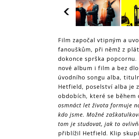
Film započal vtipným a u
RECENZE: Metallica v
RECEN
kině – nové album 72
fanouškům, při němž z plátn
kině 
Seasons na filmovém
dokonce sprška popcornu. Č
Seaso
plátně zaujalo, ale
RECENZE: Metallica v
plátně
nenadchlo
nové album i film a bez dl
kině – nové album 72
nenad
Seasons na filmovém
úvodního songu alba, titul
plátně zaujalo, ale
nenadchlo
Hetfield, poselství alba j
obdobích, které se během o
osmnáct let života formuje na
kdo jsme. Možné zaškatulkov
tom je studovat, jak to ovliv
přiblížil Hetfield. Klip sku