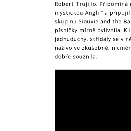
Robert Trujillo. Připomín
mystickou Anglii“ a připoj
skupinu Siouxie and the Ban
písničky mírně ovlivnila. K
jednuduchý, střídaly se v n
naživo ve zkušebně, nicmén
dobře souznila.