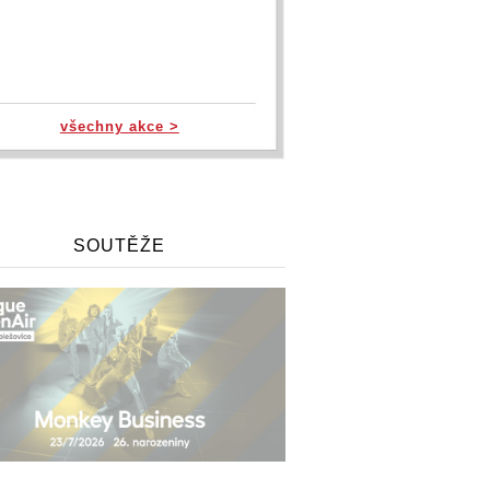
všechny akce >
SOUTĚŽE