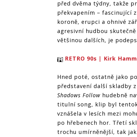
před dvěma týdny, takže pr
překvapením – fascinující z
koroně, erupci a ohnivé zář
agresivní hudbou skutečně 
většinou dalších, je podeps
RETRO 90s | Kirk Hamme
Hned poté, ostatně jako po
představení další skladby z
Shadows Follow
hudebně nav
titulní song, klip byl tent
vznášela v lesích mezi moh
po hřebenech hor. Třetí s
trochu umírněnější, tak jak