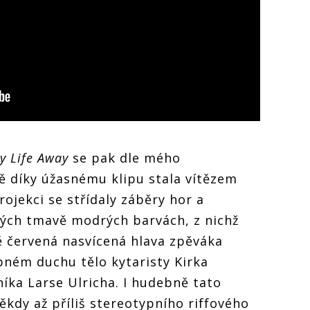
y Life Away
se pak dle mého
ě díky úžasnému klipu stala vítězem
rojekci se střídaly záběry hor a
ých tmavě modrých barvách, z nichž
ě červená nasvícená hlava zpěváka
bném duchu tělo kytaristy Kirka
ka Larse Ulricha. I hudebně tato
ěkdy až příliš stereotypního riffového