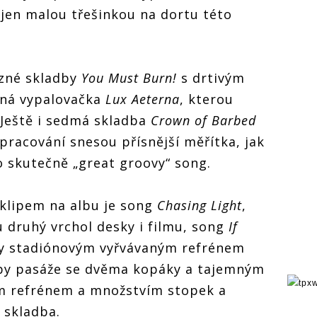
 jen malou třešinkou na dortu této
azné skladby
You Must Burn!
s drtivým
ízná vypalovačka
Lux Aeterna
, kterou
. Ještě i sedmá skladba
Crown of Barbed
zpracování snesou přísnější měřítka, jak
o skutečně „great groovy“ song.
 klipem na albu je song
Chasing Light
,
u druhý vrchol desky i filmu, song
If
y stadiónovým vyřvávaným refrénem
dby pasáže se dvěma kopáky a tajemným
 refrénem a množstvím stopek a
 skladba.