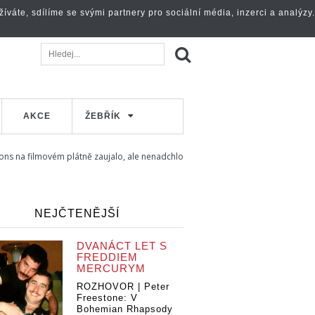
váte, sdílíme se svými partnery pro sociální média, inzerci a analýzy.
AKCE
ŽEBŘÍK
ons na filmovém plátně zaujalo, ale nenadchlo
NEJČTENĚJŠÍ
DVANÁCT LET S
FREDDIEM
MERCURYM
ROZHOVOR | Peter
Freestone: V
Bohemian Rhapsody