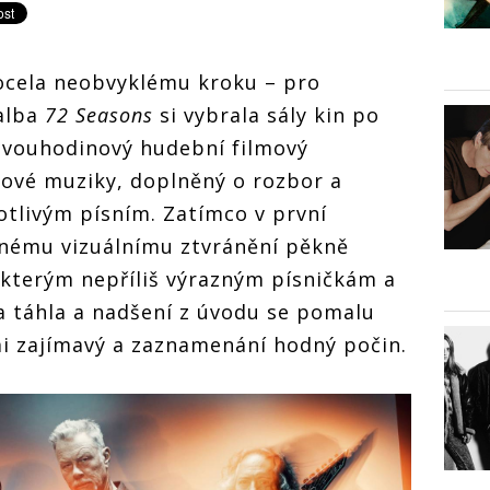
ocela neobvyklému kroku – pro
alba
72 Seasons
si vybrala sály kin po
 dvouhodinový hudební filmový
ové muziky, doplněný o rozbor a
otlivým písním. Zatímco v první
enému vizuálnímu ztvránění pěkně
některým nepříliš výrazným písničkám a
 táhla a nadšení z úvodu se pomalu
lmi zajímavý a zaznamenání hodný počin.