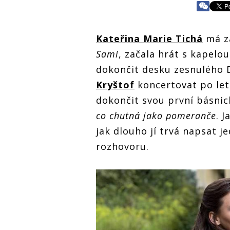
Kateřina Marie Tichá
má za
Sami
, začala hrát s kapelo
dokončit desku zesnulého Da
Kryštof
koncertovat po let
dokončit svou první básni
co chutná jako pomeranče
. 
jak dlouho jí trvá napsat j
rozhovoru.