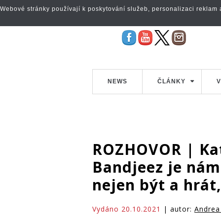
Webové stránky používají k poskytování služeb, personalizaci reklam a 
NEWS
ČLÁNKY
V
ROZHOVOR | Kate
Bandjeez je nám
nejen být a hrát,
Vydáno 20.10.2021
| autor:
Andrea