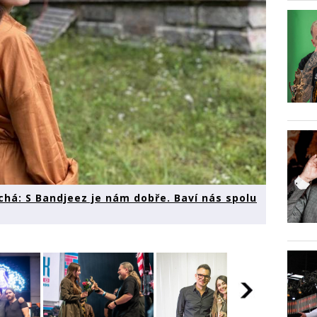
há: S Bandjeez je nám dobře. Baví nás spolu