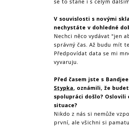
se to stane i s celým další
V souvislosti s novými sk
nechystáte v dohledné do
Nechci něco vydávat "jen a
správný čas. Až budu mít t
Předpovídat data se mi mno
vyvaruju.
Před časem jste s Bandjee
Stypka
, oznámili, že bude
spolupráci došlo? Oslovili 
situace?
Nikdo z nás si nemůže vzpo
první, ale všichni si pamat