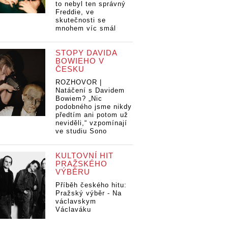
to nebyl ten správný
Freddie, ve
skutečnosti se
mnohem víc smál
STOPY DAVIDA
BOWIEHO V
ČESKU
ROZHOVOR |
Natáčení s Davidem
Bowiem? „Nic
podobného jsme nikdy
předtím ani potom už
neviděli,“ vzpomínají
ve studiu Sono
KULTOVNÍ HIT
PRAŽSKÉHO
VÝBĚRU
Příběh českého hitu:
Pražský výběr - Na
václavskym
Václaváku