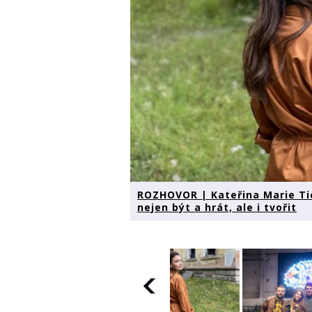
ROZHOVOR | Kateřina Marie Tic
nejen být a hrát, ale i tvořit
ROZHOVOR |
Kateřina Marie