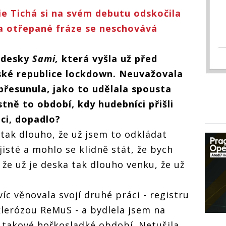
e Tichá si na svém debutu odskočila
 Za otřepané fráze se neschovává
t desky
Sami,
která vyšla už před
ské republice lockdown. Neuvažovala
 přesunula, jako to udělala spousta
stně to období, kdy hudebníci přišli
ci, dopadlo?
 tak dlouho, že už jsem to odkládat
jisté a mohlo se klidně stát, že bych
, že už je deska tak dlouho venku, že už
c věnovala svojí druhé práci - registru
lerózou ReMuS - a bydlela jsem na
o takové hořkosladké období. Netušila