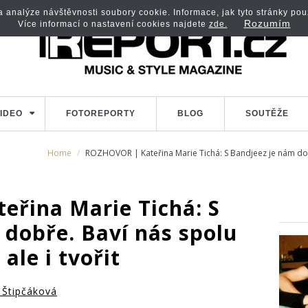
analýze návštěvnosti soubory cookie. Informace, jak tyto stránky použí
Rozumím
Více informací o nastavení cookies najdete
zde.
IDEO
FOTOREPORTY
BLOG
SOUTĚŽE
Home
ROZHOVOR | Kateřina Marie Tichá: S Bandjeez je nám dobře.
řina Marie Tichá: S
 dobře. Baví nás spolu
 ale i tvořit
 Štipčáková