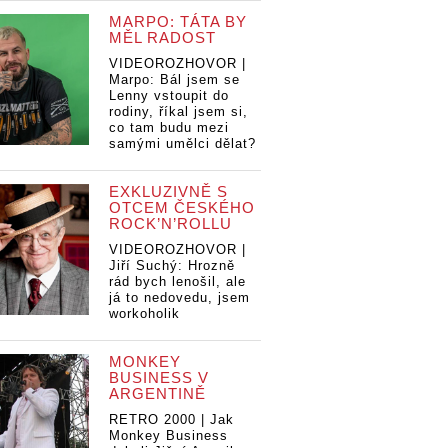
MARPO: TÁTA BY
MĚL RADOST
VIDEOROZHOVOR |
Marpo: Bál jsem se
Lenny vstoupit do
rodiny, říkal jsem si,
co tam budu mezi
samými umělci dělat?
EXKLUZIVNĚ S
OTCEM ČESKÉHO
ROCK’N’ROLLU
VIDEOROZHOVOR |
Jiří Suchý: Hrozně
rád bych lenošil, ale
já to nedovedu, jsem
workoholik
MONKEY
BUSINESS V
ARGENTINĚ
RETRO 2000 | Jak
Monkey Business