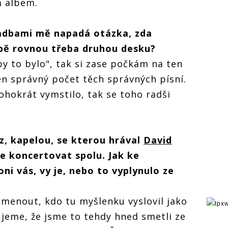
m albem.
ladbami mě napadá otázka, zda
bě rovnou třeba druhou desku?
by to bylo", tak si zase počkám na ten
en správný počet těch správných písní.
hokrát vymstilo, tak se toho radši
z, kapelou, se kterou hrával
David
te koncertovat spolu. Jak ke
oni vás, vy je, nebo to vyplynulo ze
menout, kdo tu myšlenku vyslovil jako
ujeme, že jsme to tehdy hned smetli ze