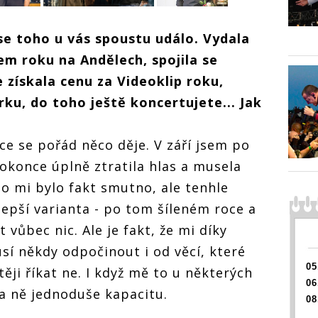
ROZHOVOR |
 se toho u vás spoustu událo. Vydala
Kateřina Marie
ROZHO
Tichá: S
Kateřin
em roku na Andělech, spojila se
Bandjeez je nám
Tichá: 
dobře. Baví nás
Bandje
e získala cenu za Videoklip roku,
|
spolu nejen být a
dobře.
rie
rku, do toho ještě koncertujete... Jak
hrát, ale i tvořit
spolu n
ROZHOVOR |
hrát, al
Kateřina Marie
e nám
Tichá: S
 nás
ce se pořád něco děje. V září jsem po
Bandjeez je nám
 být a
dobře. Baví nás
vořit
konce úplně ztratila hlas a musela
spolu nejen být a
hrát, ale i tvořit
oho mi bylo fakt smutno, ale tenhle
lepší varianta - po tom šíleném roce a
 vůbec nic. Ale je fakt, že mi díky
sí někdy odpočinout i od věcí, které
05
těji říkat ne. I když mě to u některých
06
a ně jednoduše kapacitu.
08