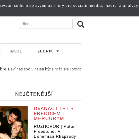
váte, sdílíme se svými partnery pro sociální média, inzerci a analýzy.
AKCE
ŽEBŘÍK
 Baví nás spolu nejen být a hrát, ale i tvořit
NEJČTENĚJŠÍ
DVANÁCT LET S
FREDDIEM
MERCURYM
ROZHOVOR | Peter
Freestone: V
Bohemian Rhapsody