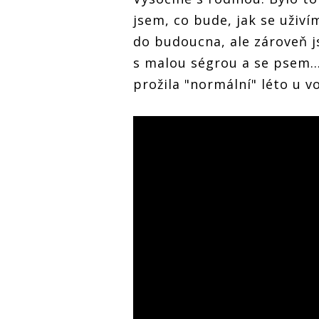
jsem, co bude, jak se uživ
do budoucna, ale zároveň js
s malou ségrou a se psem..
prožila "normální" léto u v