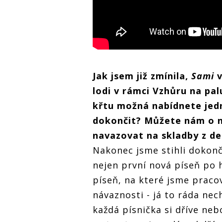
Jak jsem již zmínila,
Sami
v
lodi v rámci Vzhůru na pa
křtu možná nabídnete jednu
dokončit? Můžete nám o n
navazovat na skladby z d
Nakonec jsme stihli dokonči
nejen první nová píseň po 
píseň, na které jsme praco
návaznosti - já to ráda ne
každá písnička si dříve neb