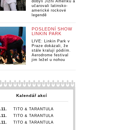
dobyli Jižní Ameriku a
učarovali latinsko-
ROZHOVOR |
RO
ROZHOVOR |
americké rockové
Kateřina Marie
Ka
Kateřina Marie
VOR |
legendě
Tichá: S
Ti
Tichá: S
a Marie
Bandjeez je nám
Ba
Bandjeez je nám
S
POSLEDNÍ SHOW
dobře. Baví nás
do
dobře. Baví nás
ez je nám
LINKIN PARK
spolu nejen být a
sp
spolu nejen být a
 Baví nás
hrát, ale i tvořit
hrá
hrát, ale i tvořit
ejen být a
LIVE: Linkin Park v
Praze dokázali, že
e i tvořit
stále kralují pódiím.
Aerodrome festival
jim ležel u nohou
Kalendář akcí
.11.
TITO & TARANTULA
.11.
TITO & TARANTULA
.11.
TITO & TARANTULA