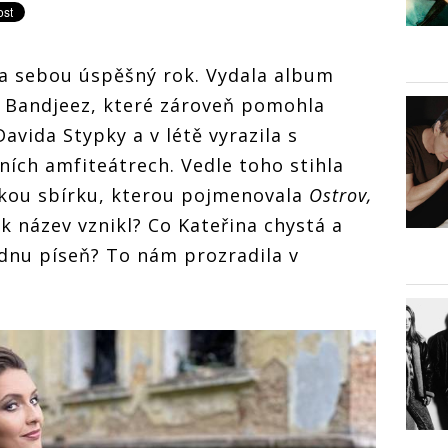
 sebou úspěšný rok. Vydala album
u Bandjeez, které zároveň pomohla
vida Stypky a v létě vyrazila s
ních amfiteátrech. Vedle toho stihla
ckou sbírku, kterou pojmenovala
Ostrov,
Jak název vznikl? Co Kateřina chystá a
ednu píseň? To nám prozradila v