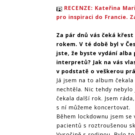
RECENZE: Kateřina Mari
pro inspiraci do Francie.
Za pár dnů vás čeká křes
rokem. V té době byl v Če
jste, že byste vydání alba
interpretů? Jak na vás vla
v podstatě o veškerou prá
Já jsem na to album čekala
nechtěla. Nic tehdy nebylo 
čekala další rok. Jsem ráda
s ní můžeme koncertovat.
Během lockdownu jsem se ví
pacientů s roztroušenou sk
Vysočině s rodinou. Bylo t