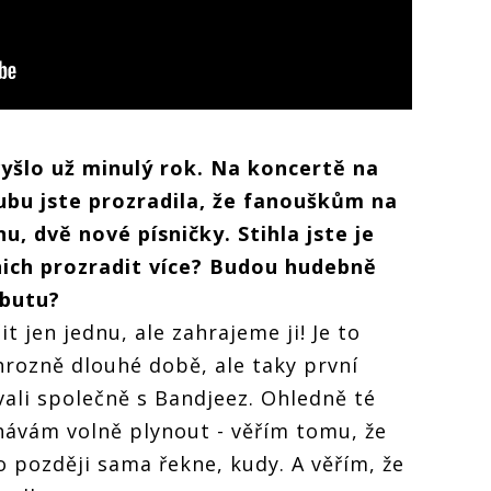
yšlo už minulý rok. Na koncertě na
lubu jste prozradila, že fanouškům na
, dvě nové písničky. Stihla jste je
ich prozradit více? Budou hudebně
ebutu?
t jen jednu, ale zahrajeme ji! Je to
hrozně dlouhé době, ale taky první
vali společně s Bandjeez. Ohledně té
chávám volně plynout - věřím tomu, že
o později sama řekne, kudy. A věřím, že