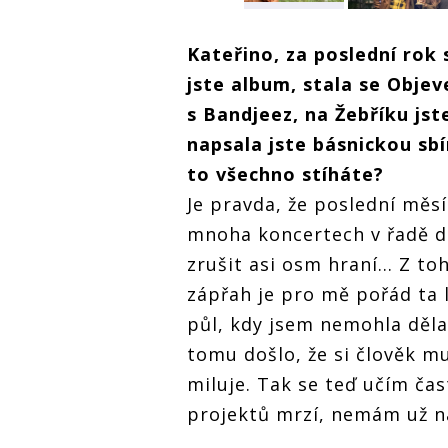
Tichá: S
ROZHOVOR |
Bandjeez je nám
Kateřina Marie
dobře. Baví nás
Kateřino, za poslední rok
Tichá: S
spolu nejen být a
Bandjeez je nám
hrát, ale i tvořit
jste album, stala se Objev
m
dobře. Baví nás
s Bandjeez, na Žebříku jst
spolu nejen být a
ROZHOVOR 
 a
hrát, ale i tvořit
Kateřina Ma
napsala jste básnickou sbí
Tichá: S
to všechno stíháte?
Bandjeez j
dobře. Baví
Je pravda, že poslední měsí
spolu nejen
hrát, ale i t
mnoha koncertech v řadě do
zrušit asi osm hraní... Z t
zápřah je pro mě pořád ta 
půl, kdy jsem nemohla dělat
tomu došlo, že si člověk mu
miluje. Tak se teď učím čas
projektů mrzí, nemám už n