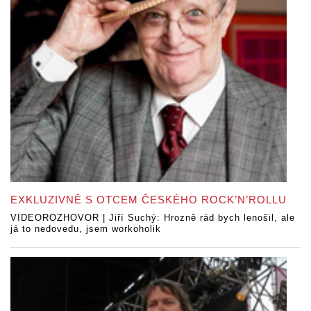
EXKLUZIVNĚ S OTCEM ČESKÉHO ROCK’N’ROLLU
VIDEOROZHOVOR | Jiří Suchý: Hrozně rád bych lenošil, ale
já to nedovedu, jsem workoholik