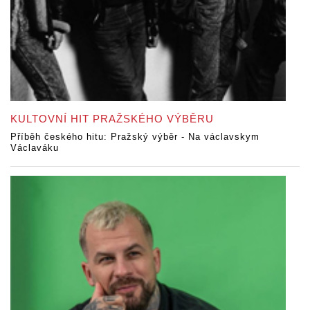
KULTOVNÍ HIT PRAŽSKÉHO VÝBĚRU
Příběh českého hitu: Pražský výběr - Na václavskym
Václaváku