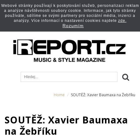
Webové stránky používají k poskytování služeb, personalizaci reklam
a analýze návštěvnosti soubory cookie. Informace, jak tyto stránky
používáte, sdílíme se svými partnery pro sociální média, inzerci a
analýzy. Více informací o nastavení cookies najdete
zde.
Rozumím
Home
SOUTĚŽ: Xavier Baumaxa na Žebříku
SOUTĚŽ: Xavier Baumaxa
na Žebříku