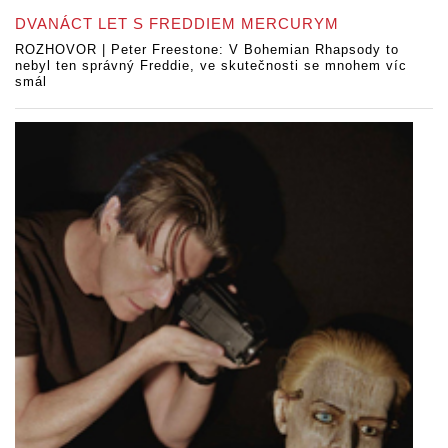
DVANÁCT LET S FREDDIEM MERCURYM
ROZHOVOR | Peter Freestone: V Bohemian Rhapsody to
nebyl ten správný Freddie, ve skutečnosti se mnohem víc
smál