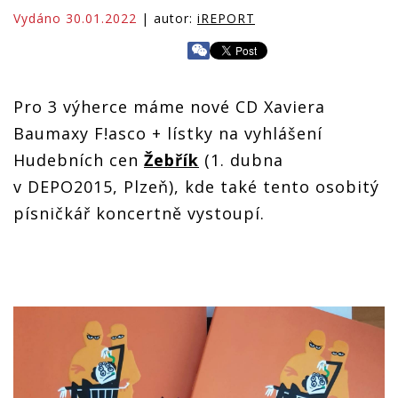
Vydáno 30.01.2022
| autor:
iREPORT
Pro 3 výherce máme nové CD Xaviera
Baumaxy F!asco + lístky na vyhlášení
Hudebních cen
Žebřík
(1. dubna
v DEPO2015, Plzeň), kde také tento osobitý
písničkář koncertně vystoupí.