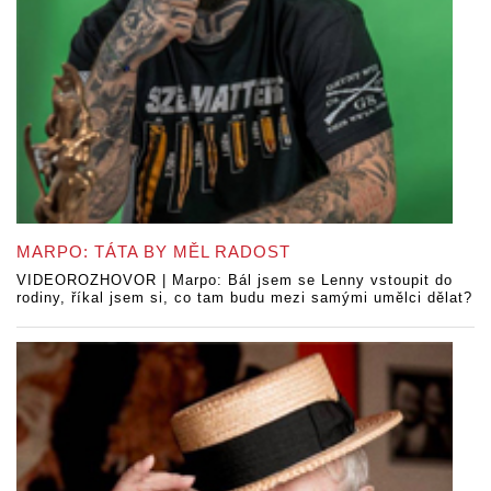
MARPO: TÁTA BY MĚL RADOST
VIDEOROZHOVOR | Marpo: Bál jsem se Lenny vstoupit do
rodiny, říkal jsem si, co tam budu mezi samými umělci dělat?