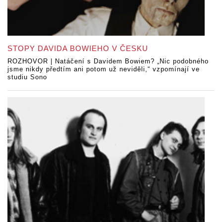
STOPY DAVIDA BOWIEHO V ČESKU
ROZHOVOR | Natáčení s Davidem Bowiem? „Nic podobného
jsme nikdy předtím ani potom už neviděli,“ vzpomínají ve
studiu Sono