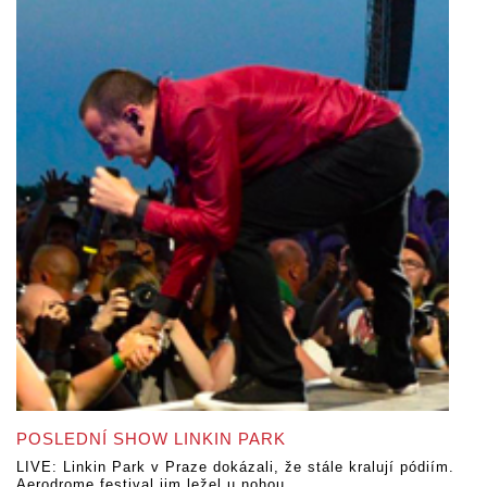
POSLEDNÍ SHOW LINKIN PARK
LIVE: Linkin Park v Praze dokázali, že stále kralují pódiím.
Aerodrome festival jim ležel u nohou