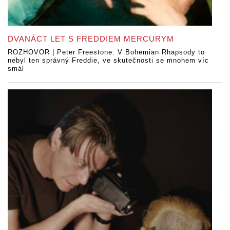
DVANÁCT LET S FREDDIEM MERCURYM
ROZHOVOR | Peter Freestone: V Bohemian Rhapsody to
nebyl ten správný Freddie, ve skutečnosti se mnohem víc
smál