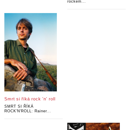
rockem...
Smrt si říká rock 'n' roll
SMRT SI ŘÍKÁ
ROCK'N'ROLL: Rainer...