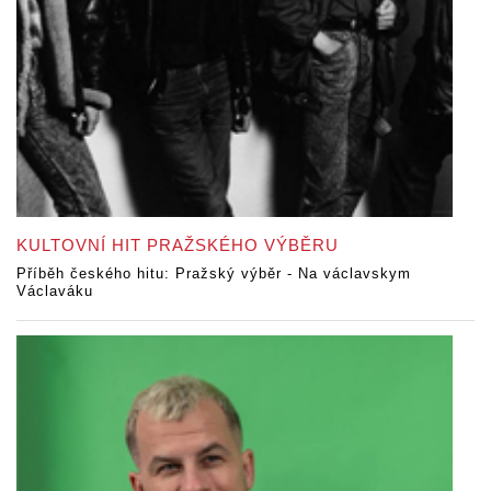
KULTOVNÍ HIT PRAŽSKÉHO VÝBĚRU
Příběh českého hitu: Pražský výběr - Na václavskym
Václaváku