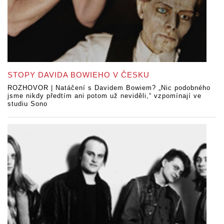
STOPY DAVIDA BOWIEHO V ČESKU
ROZHOVOR | Natáčení s Davidem Bowiem? „Nic podobného
jsme nikdy předtím ani potom už neviděli,“ vzpomínají ve
studiu Sono