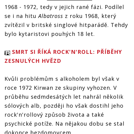
Mac. Bylo
kytarista
Fleetwood
Fleetwood
1968 - 1972, tedy v jejich rané fázi. Podílel
mu 68 let
Fleetwood
Mac. Bylo
Mac. Bylo
Mac. Bylo
se i na hitu
Albatross
z roku 1968, který
mu 68 let
mu 68 let
mu 68 let
zvítězil v britské singlové hitparádě. Tehdy
bylo kytaristovi pouhých 18 let.
SMRT SI ŘÍKÁ ROCK'N'ROLL: PŘÍBĚHY
ZESNULÝCH HVĚZD
Kvůli problémům s alkoholem byl však v
roce 1972 Kirwan ze skupiny vyhozen. V
průběhu sedmdesátých let nahrál několik
sólových alb, později ho však dostihl jeho
rock'n'rollový způsob života a také
psychické potíže. Na nějakou dobu se stal
dokonce bezdomovcem.