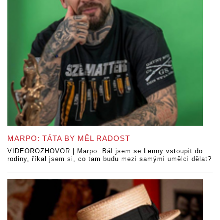
MARPO: TÁTA BY MĚL RADOST
VIDEOROZHOVOR | Marpo: Bál jsem se Lenny vstoupit do
rodiny, říkal jsem si, co tam budu mezi samými umělci dělat?