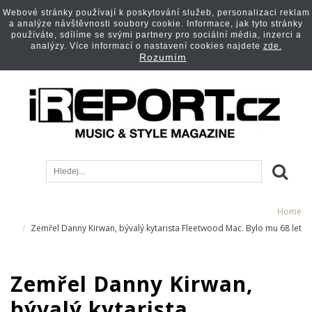
Webové stránky používají k poskytování služeb, personalizaci reklam
a analýze návštěvnosti soubory cookie. Informace, jak tyto stránky
používáte, sdílíme se svými partnery pro sociální média, inzerci a
analýzy. Více informací o nastavení cookies najdete
zde.
Rozumím
Home
Zemřel Danny Kirwan, bývalý kytarista Fleetwood Mac. Bylo mu 68 let
Zemřel Danny Kirwan,
bývalý kytarista