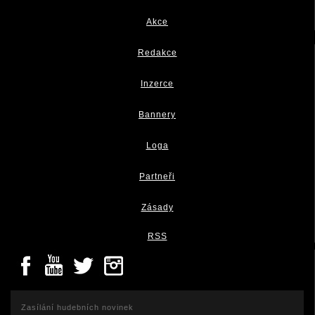
Akce
Redakce
Inzerce
Bannery
Loga
Partneři
Zásady
RSS
Zasílání hudebních novinek