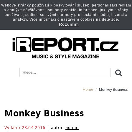
Webové stránky používají k poskytování služeb, personalizaci reklam
a analýze návštěvnosti soubory cookie. Informace, jak tyto stránky
používáte, sdílíme se svými partnery pro sociální média, inzerci a
analýzy. Více informací o nastavení cookies najdete
zde.
Rozumím
Home
Monkey Business
Monkey Business
Vydáno 28.04.2016
| autor:
admin