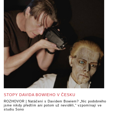
STOPY DAVIDA BOWIEHO V ČESKU
ROZHOVOR | Natáčení s Davidem Bowiem? „Nic podobného
jsme nikdy předtím ani potom už neviděli,“ vzpomínají ve
studiu Sono