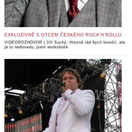
EXKLUZIVNĚ S OTCEM ČESKÉHO ROCK’N’ROLLU
VIDEOROZHOVOR | Jiří Suchý: Hrozně rád bych lenošil, ale
já to nedovedu, jsem workoholik