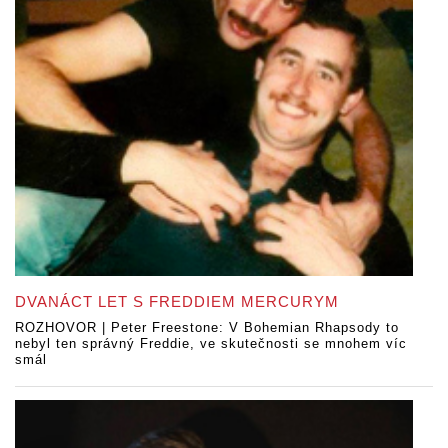
DVANÁCT LET S FREDDIEM MERCURYM
ROZHOVOR | Peter Freestone: V Bohemian Rhapsody to
nebyl ten správný Freddie, ve skutečnosti se mnohem víc
smál