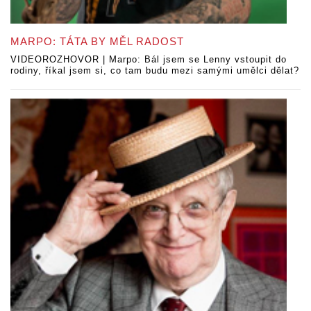
MARPO: TÁTA BY MĚL RADOST
VIDEOROZHOVOR | Marpo: Bál jsem se Lenny vstoupit do
rodiny, říkal jsem si, co tam budu mezi samými umělci dělat?