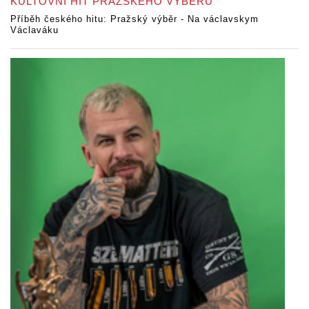
KULTOVNÍ HIT PRAŽSKÉHO VÝBĚRU
Příběh českého hitu: Pražský výběr - Na václavskym
Václaváku