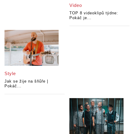
Video
TOP 8 videoklipů týdne:
Pokáč je...
Style
Jak se žije na šňůře |
Pokáč...