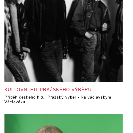
KULTOVNÍ HIT PRAŽSKÉHO VÝBĚRU
Příběh českého hitu: Pražský výběr - Na václavskym
Václaváku