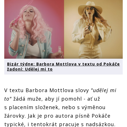
Bizár týdne: Barbora Mottlova v textu od Pokáče
žadoní: Udělej mi to
V textu Barbora Mottlova slovy
"udělej mi
to"
žádá muže, aby jí pomohl - ať už
s placením složenek, nebo s výměnou
žárovky. Jak je pro autora písně Pokáče
typické, i tentokrát pracuje s nadsázkou.