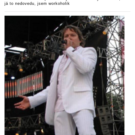
já to nedovedu, jsem workoholik