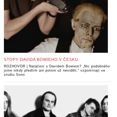
STOPY DAVIDA BOWIEHO V ČESKU
ROZHOVOR | Natáčení s Davidem Bowiem? „Nic podobného
jsme nikdy předtím ani potom už neviděli,“ vzpomínají ve
studiu Sono