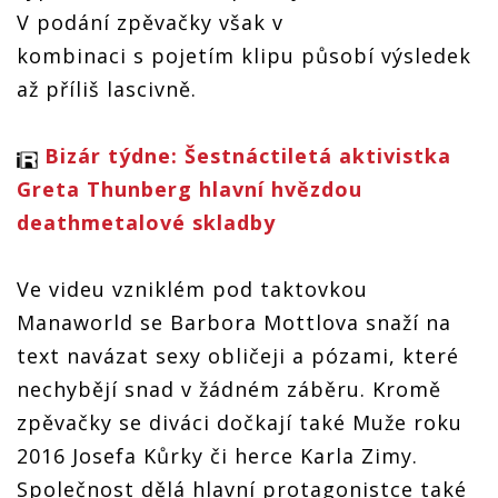
V podání zpěvačky však v
kombinaci s pojetím klipu působí výsledek
až příliš lascivně.
Bizár týdne: Šestnáctiletá aktivistka
Greta Thunberg hlavní hvězdou
deathmetalové skladby
Ve videu vzniklém pod taktovkou
Manaworld se Barbora Mottlova snaží na
text navázat sexy obličeji a pózami, které
nechybějí snad v žádném záběru. Kromě
zpěvačky se diváci dočkají také Muže roku
2016 Josefa Kůrky či herce Karla Zimy.
Společnost dělá hlavní protagonistce také