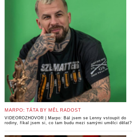
MARPO: TÁTA BY MĚL RADOST
VIDEOROZHOVOR | Marpo: Bál jsem se Lenny vstoupit do
rodiny, říkal jsem si, co tam budu mezi samými umělci dělat?