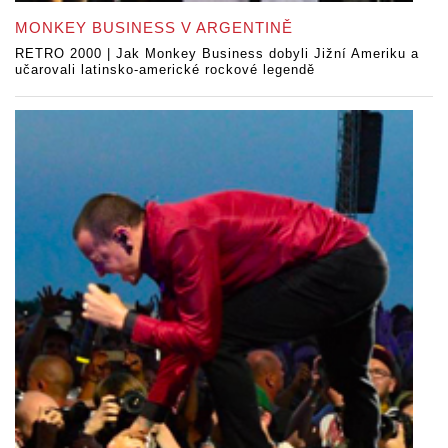
MONKEY BUSINESS V ARGENTINĚ
RETRO 2000 | Jak Monkey Business dobyli Jižní Ameriku a
učarovali latinsko-americké rockové legendě