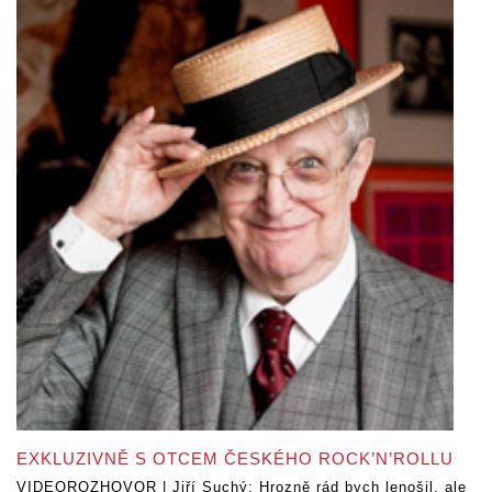
EXKLUZIVNĚ S OTCEM ČESKÉHO ROCK’N’ROLLU
VIDEOROZHOVOR | Jiří Suchý: Hrozně rád bych lenošil, ale