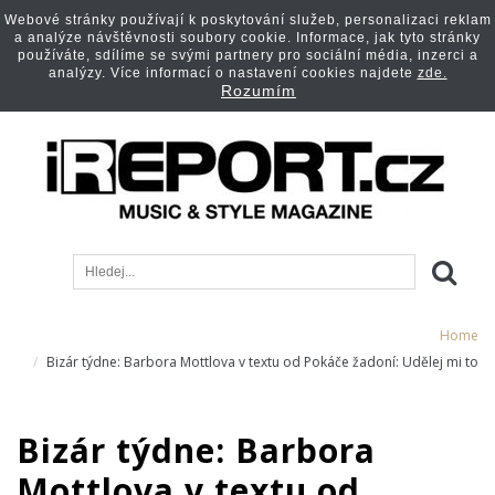
Webové stránky používají k poskytování služeb, personalizaci reklam
a analýze návštěvnosti soubory cookie. Informace, jak tyto stránky
používáte, sdílíme se svými partnery pro sociální média, inzerci a
analýzy. Více informací o nastavení cookies najdete
zde.
Rozumím
Home
Bizár týdne: Barbora Mottlova v textu od Pokáče žadoní: Udělej mi to
Bizár týdne: Barbora
Mottlova v textu od