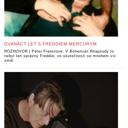
DVANÁCT LET S FREDDIEM MERCURYM
ROZHOVOR | Peter Freestone: V Bohemian Rhapsody to
nebyl ten správný Freddie, ve skutečnosti se mnohem víc
smál