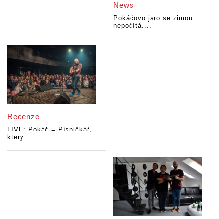
News
Pokáčovo jaro se zimou
nepočítá....
Recenze
LIVE: Pokáč = Písničkář,
který...