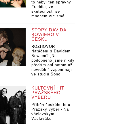
to nebyl ten správný
Freddie, ve
skutečnosti se
mnohem víc smál
STOPY DAVIDA
BOWIEHO V
ČESKU
ROZHOVOR |
Natáčení s Davidem
Bowiem? „Nic
podobného jsme nikdy
předtím ani potom už
neviděli,“ vzpomínají
ve studiu Sono
KULTOVNÍ HIT
PRAŽSKÉHO
VÝBĚRU
Příběh českého hitu:
Pražský výběr - Na
václavskym
Václaváku