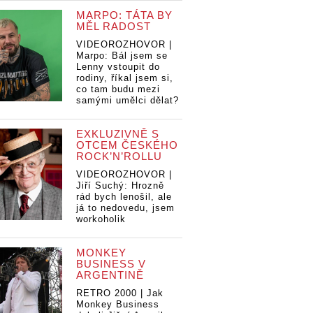
MARPO: TÁTA BY
MĚL RADOST
VIDEOROZHOVOR |
Marpo: Bál jsem se
Lenny vstoupit do
rodiny, říkal jsem si,
co tam budu mezi
samými umělci dělat?
EXKLUZIVNĚ S
OTCEM ČESKÉHO
ROCK’N’ROLLU
VIDEOROZHOVOR |
Jiří Suchý: Hrozně
rád bych lenošil, ale
já to nedovedu, jsem
workoholik
MONKEY
BUSINESS V
ARGENTINĚ
RETRO 2000 | Jak
Monkey Business