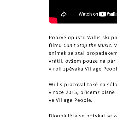
Poprvé opustil Willis skupi
filmu
Can't Stop the Music.
V
snímek se stal propadákem.
vrátil, ovšem pouze na pár
v roli zpěváka Village Peop
Willis pracoval také na só
v roce 2015, přičemž písně
ve Village People.
Dlouhá léta se potýkal se z