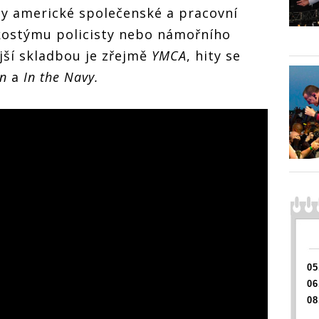
ly americké společenské a pracovní
v kostýmu policisty nebo námořního
ější skladbou je zřejmě
YMCA
, hity se
n
a
In the Navy.
05
06
08