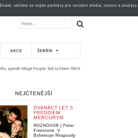
váte, sdílíme se svými partnery pro sociální média, inzerci a analýzy.
AKCE
ŽEBŘÍK
llis, zpěvák Village People. Stál za hitem YMCA
NEJČTENĚJŠÍ
DVANÁCT LET S
FREDDIEM
MERCURYM
ROZHOVOR | Peter
Freestone: V
Bohemian Rhapsody