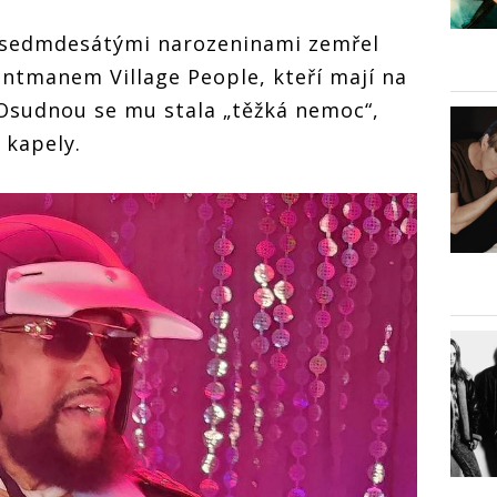
asedmdesátými narozeninami zemřel
rontmanem Village People, kteří mají na
 Osudnou se mu stala „těžká nemoc“,
 kapely.