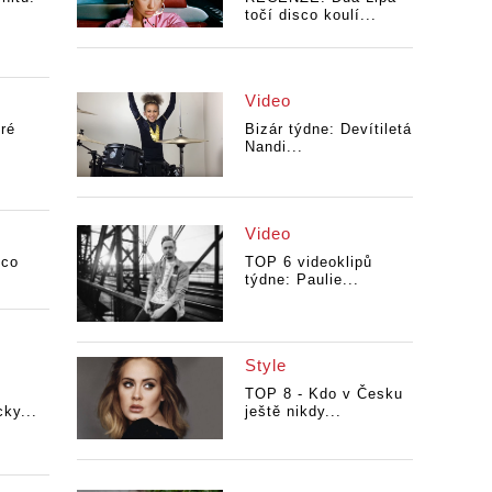
točí disco koulí...
Video
ré
Bizár týdne: Devítiletá
Nandi...
Video
sco
TOP 6 videoklipů
týdne: Paulie...
Style
TOP 8 - Kdo v Česku
ky...
ještě nikdy...