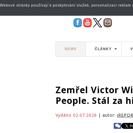
Webové stránky používají k poskytování služeb, personalizaci reklam a 
NEWS
ČLÁNKY
V
Zemřel Victor Wi
People. Stál za
Vydáno 02.07.2026
| autor:
iREPO