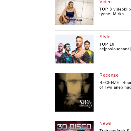
Video
TOP 8 videokli
týdne: Mirka...
Style
TOP 10
nejposlouchaněj
Recenze
RECENZE: Repu
of Two aneb hud
News
Trojrozměrný Si