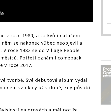
nu v roce 1980, a to kvůli natáčení
 něm se nakonec vůbec neobjevil a
 V roce 1982 se do Village People
 měsíců. Potřetí oznámil comeback
le v roce 2017.
lové tvorbě. Své debutové album vydal
 na něm vznikaly už v době, kdy působil
ávislostí na drogách a měl potíže