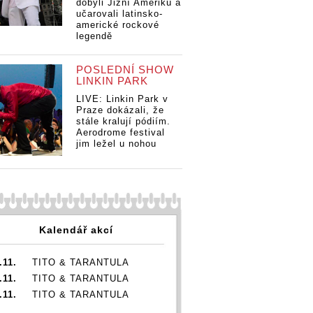
dobyli Jižní Ameriku a
učarovali latinsko-
americké rockové
legendě
POSLEDNÍ SHOW
LINKIN PARK
LIVE: Linkin Park v
Praze dokázali, že
stále kralují pódiím.
Aerodrome festival
jim ležel u nohou
Kalendář akcí
.11.
TITO & TARANTULA
.11.
TITO & TARANTULA
.11.
TITO & TARANTULA