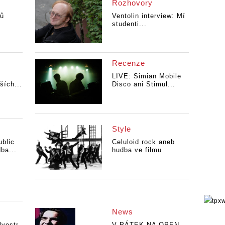
Rozhovory
pů
Ventolin interview: Mí
studenti...
Recenze
LIVE: Simian Mobile
ších...
Disco ani Stimul...
Style
blic
Celuloid rock aneb
ba...
hudba ve filmu
News
lvestr
V PÁTEK NA OPEN