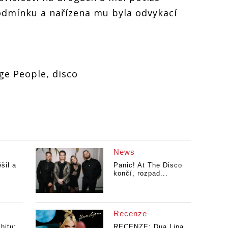
podmínku a nařízena mu byla odvykací
age People, disco
News
šil a
Panic! At The Disco
končí, rozpad...
Recenze
hitu:
RECENZE: Dua Lipa