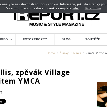
analýze návštěvnosti soubory cookie. Informace, jak tyto stránky použí
Rozumím
Více informací o nastavení cookies najdete
zde.
IDEO
FOTOREPORTY
BLOG
SOUTĚŽE
Home
Články
News
Zemřel Victor Wi
llis, zpěvák Village
 hitem YMCA
RT