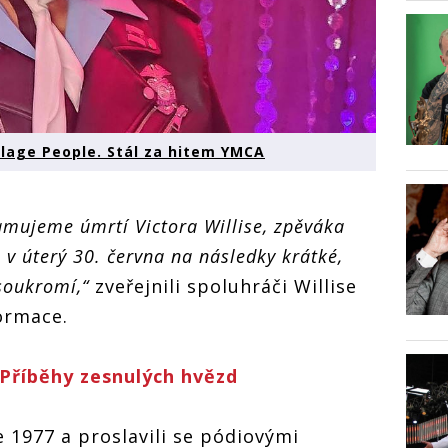
illage People. Stál za hitem YMCA
ujeme úmrtí Victora Willise, zpěváka
 v úterý 30. června na následky krátké,
soukromí,“
zveřejnili spoluhráči Willise
formace.
: Příběhy zesnulých hvězd
ce 1977 a proslavili se pódiovými