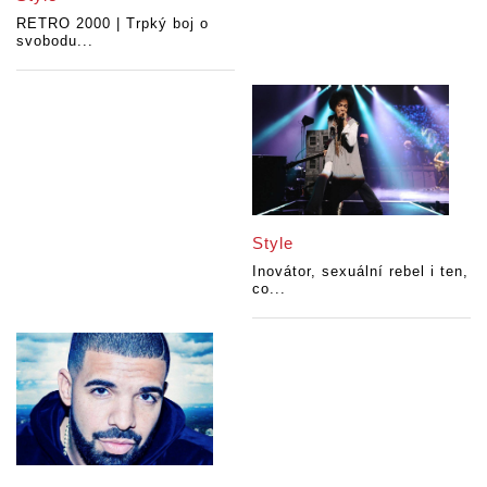
RETRO 2000 | Trpký boj o
svobodu...
Style
Inovátor, sexuální rebel i ten,
co...