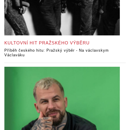
KULTOVNÍ HIT PRAŽSKÉHO VÝBĚRU
Příběh českého hitu: Pražský výběr - Na václavskym
Václaváku