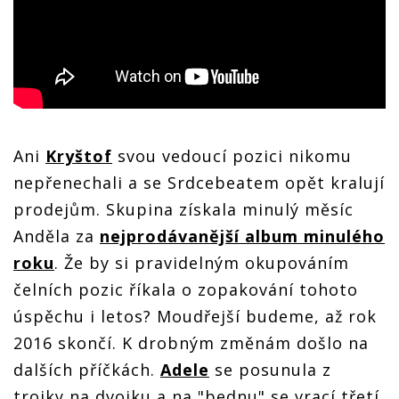
Ani
Kryštof
svou vedoucí pozici nikomu
nepřenechali a se Srdcebeatem opět kralují
prodejům. Skupina získala minulý měsíc
Anděla za
nejprodávanější album minulého
roku
. Že by si pravidelným okupováním
čelních pozic říkala o zopakování tohoto
úspěchu i letos? Moudřejší budeme, až rok
2016 skončí. K drobným změnám došlo na
dalších příčkách.
Adele
se posunula z
trojky na dvojku a na "bednu" se vrací třetí