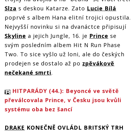
Slza
s deskou Katarze. Zato
Lucie Bílá
poprvé s albem Hana elitní trojici opustila.
Nejvyšší novinku si na dvanáctce připisují
Skyline
a jejich Jungle, 16. je
Prince
se
svým posledním albem Hit N Run Phase
Two. To sice vyšlo už loni, ale do českých
prodejen se dostalo až po
zpěvákově
nečekané smrti
.
HITPARÁDY (44.): Beyoncé ve světě
převálcovala Prince, v Česku jsou kvůli
systému oba bez šancí
DRAKE
KONEČNĚ OVLÁDL BRITSKÝ TRH