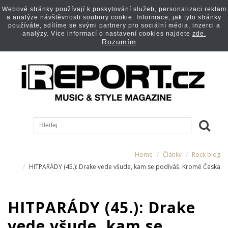
Webové stránky používají k poskytování služeb, personalizaci reklam
a analýze návštěvnosti soubory cookie. Informace, jak tyto stránky
používáte, sdílíme se svými partnery pro sociální média, inzerci a
analýzy. Více informací o nastavení cookies najdete
zde.
Rozumím
Home
Články
Rock blog
HITPARÁDY (45.): Drake vede všude, kam se podíváš. Kromě Česka
HITPARÁDY (45.): Drake
vede všude, kam se