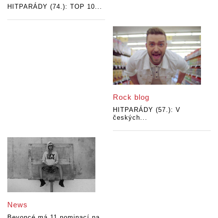
HITPARÁDY (74.): TOP 10...
Rock blog
HITPARÁDY (57.): V
českých...
News
Beyoncé má 11 nominací na