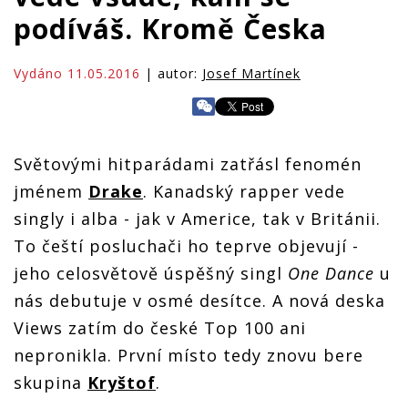
podíváš. Kromě Česka
Vydáno 11.05.2016
| autor:
Josef Martínek
Světovými hitparádami zatřásl fenomén
jménem
Drake
. Kanadský rapper vede
singly i alba - jak v Americe, tak v Británii.
To čeští posluchači ho teprve objevují -
jeho celosvětově úspěšný singl
One Dance
u
nás debutuje v osmé desítce. A nová deska
Views zatím do české Top 100 ani
nepronikla. První místo tedy znovu bere
skupina
Kryštof
.