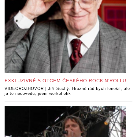
EXKLUZIVNĚ S OTCEM ČESKÉHO ROCK’N’ROLLU
VIDEOROZHOVOR | Jiří Suchý: Hrozně rád bych lenošil, ale
já to nedovedu, jsem workoholik