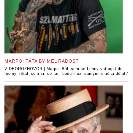
MARPO: TÁTA BY MĚL RADOST
VIDEOROZHOVOR | Marpo: Bál jsem se Lenny vstoupit do
rodiny, říkal jsem si, co tam budu mezi samými umělci dělat?