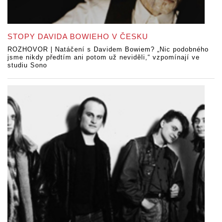
STOPY DAVIDA BOWIEHO V ČESKU
ROZHOVOR | Natáčení s Davidem Bowiem? „Nic podobného
jsme nikdy předtím ani potom už neviděli,“ vzpomínají ve
studiu Sono