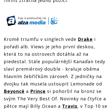
Thrills
ztratila jednu pozici.
Kromě triumfu v singlech vede
Drake
i
pořadí alb. Views je jeho první deskou,
která to na ostrovech dotáhla až na
piedestal. Stále populárnější Kanaďan tedy
slaví premiérový double - kraluje oběma
hlavním žebříčkům zároveň. Z jedničky na
dvojku tak musela ustoupit Lemonade od
Beyoncé
a
Prince
si pohoršil na bronz se
svým The Very Best Of. Novinky na čtyřce a
pětce mají Billy Ocean a
Travis
, v Top 10 se