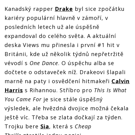
Kanadský rapper
Drake
byl sice zpočátku
kariéry populární hlavně v zámoří, v
posledních letech už ale úspěšně
expandoval do celého světa. A aktuální
deska Views mu přinesla i první #1 hit v
Británii, kde už několik týdnů nepřetržitě
vévodí s
One Dance
. O úspěchu alba se
dočtete o odstaveček níž. Drakeovi šlapali
marně na paty i osvědčení hitmakeři
Calvin
Harris
s Rihannou. Stříbro pro
This Is What
You Came For
je sice stále úspěšný
výsledek, ale hvězdná dvojice možná čekala
ještě víc. Třeba se zlata dočkají za týden.
Trojku bere
Sia
, která s
Cheap