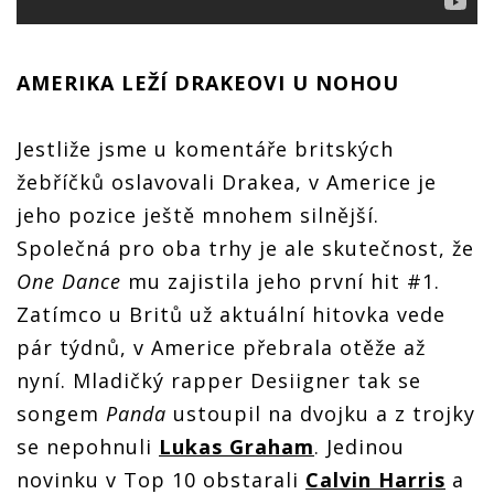
AMERIKA LEŽÍ DRAKEOVI U NOHOU
Jestliže jsme u komentáře britských
žebříčků oslavovali Drakea, v Americe je
jeho pozice ještě mnohem silnější.
Společná pro oba trhy je ale skutečnost, že
One Dance
mu zajistila jeho první hit #1.
Zatímco u Britů už aktuální hitovka vede
pár týdnů, v Americe přebrala otěže až
nyní. Mladičký rapper Desiigner tak se
songem
Panda
ustoupil na dvojku a z trojky
se nepohnuli
Lukas Graham
. Jedinou
novinku v Top 10 obstarali
Calvin Harris
a