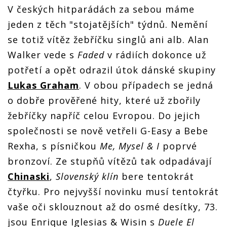
V českých hitparádách za sebou máme
jeden z těch "stojatějších" týdnů. Nemění
se totiž vítěz žebříčku singlů ani alb. Alan
Walker vede s
Faded
v rádiích dokonce už
potřetí a opět odrazil útok dánské skupiny
Lukas Graham
. V obou případech se jedná
o dobře prověřené hity, které už zbořily
žebříčky napříč celou Evropou. Do jejich
společnosti se nově vetřeli G-Easy a Bebe
Rexha, s písničkou
Me, Mysel & I
poprvé
bronzoví. Ze stupňů vítězů tak odpadávají
Chinaski
,
Slovenský klín
bere tentokrát
čtyřku. Pro nejvyšší novinku musí tentokrát
vaše oči sklouznout až do osmé desítky, 73.
jsou Enrique Iglesias & Wisin s
Duele El