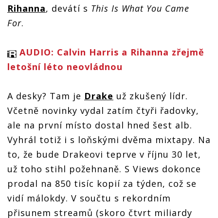
Rihanna
, devátí s
This Is What You Came
For
.
AUDIO: Calvin Harris a Rihanna zřejmě
letošní léto neovládnou
A desky? Tam je
Drake
už zkušený lídr.
Včetně novinky vydal zatím čtyři řadovky,
ale na první místo dostal hned šest alb.
Vyhrál totiž i s loňskými dvěma mixtapy. Na
to, že bude Drakeovi teprve v říjnu 30 let,
už toho stihl požehnaně. S Views dokonce
prodal na 850 tisíc kopií za týden, což se
vidí málokdy. V součtu s rekordním
přisunem streamů (skoro čtvrt miliardy