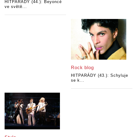
HITPARÁDY (44.): Beyoncé
ve světě...
Rock blog
HITPARÁDY (43.): Schyluje
se k...