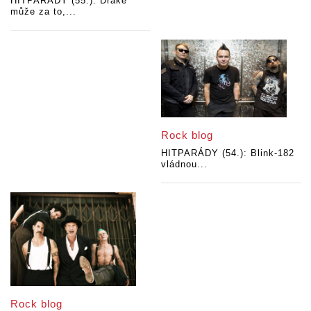
HITPARÁDY (55.): Drake
může za to,...
Rock blog
HITPARÁDY (54.): Blink-182
vládnou...
Rock blog