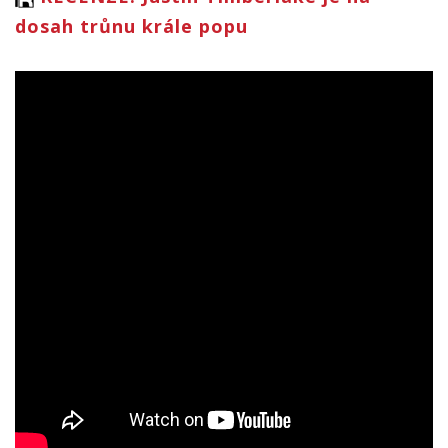
dosah trůnu krále popu