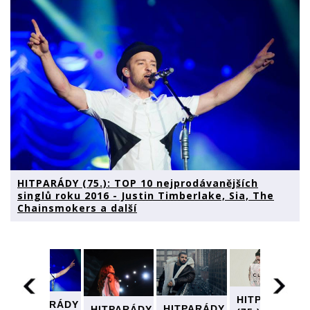
HITPARÁDY (75.): TOP 10 nejprodávanějších
singlů roku 2016 - Justin Timberlake, Sia, The
Chainsmokers a další
HITPARÁDY
HITPARÁDY
HITPARÁDY
Y
HITPARÁDY