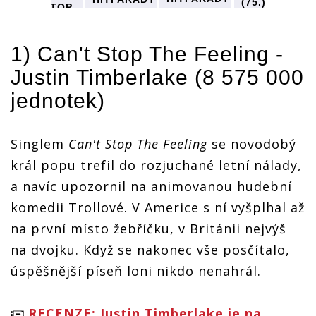
(75.): TOP
(75.): TOP
(75.): TOP
(75.): TOP
10
10
10
10
nejprodávaně
nejprodávanějších
nejprodávanějších
anějších
nejprodávanějších
singlů
singlů
1) Can't Stop The Feeling -
singlů
singlů
roku 2016
roku 2016
roku 2016
roku 2016
- Justin
- Justin
Justin Timberlake
(8 575 000
- Justin
- Justin
Timberlake,
Timberlake,
Timberlake,
e,
Timberlake,
Sia, The
jednotek)
Sia, The
Sia, The
Sia, The
Chainsmoker
Chainsmokers
Chainsmokers
kers
Chainsmokers
a další
a další
a další
a další
Singlem
Can't Stop The Feeling
se novodobý
král popu trefil do rozjuchané letní nálady,
a navíc upozornil na animovanou hudební
komedii Trollové. V Americe s ní vyšplhal až
na první místo žebříčku, v Británii nejvýš
na dvojku. Když se nakonec vše posčítalo,
úspěšnější píseň loni nikdo nenahrál.
RECENZE: Justin Timberlake je na