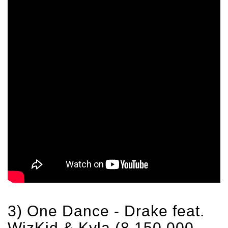
3) One Dance -
Drake
feat.
WizKid & Kyla (8 150 000