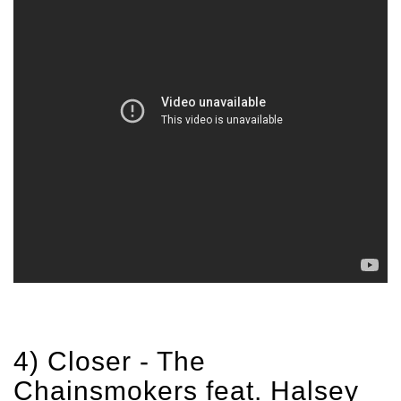
4) Closer -
The
Chainsmokers
feat.
Halsey