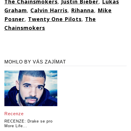
The Chainsmokers
,
Justin Bieber
,
Lukas
Graham
,
Calvin Harris
,
Rihanna
,
Mike
Posner
,
Twenty One Pilots
,
The
Chainsmokers
MOHLO BY VÁS ZAJÍMAT
Recenze
RECENZE: Drake se pro
More Life...