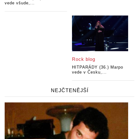
vede všude,...
Rock blog
HITPARÁDY (36.) Marpo
vede v Česku,...
NEJČTENĚJŠÍ