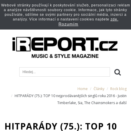
Webové stránky používají k poskytování služeb, personalizaci reklam
a analýze návštěvnosti soubory cookie. Informace, jak tyto stránky
používáte, sdílíme se svými partnery pro sociální média, inzerci a
analýzy. Více informací o nastavení cookies najdete
zde.
Rozumím
Home
Články
Rock blog
HITPARÁDY (75.): TOP 10 nejprodávanějších singlů roku 2016 - Justin
Timberlake, Sia, The Chainsmokers a další
HITPARÁDY (75.): TOP 10