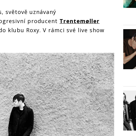
s, světově uznávaný
rogresivní producent
Trentemøller
 do klubu Roxy. V rámci své live show