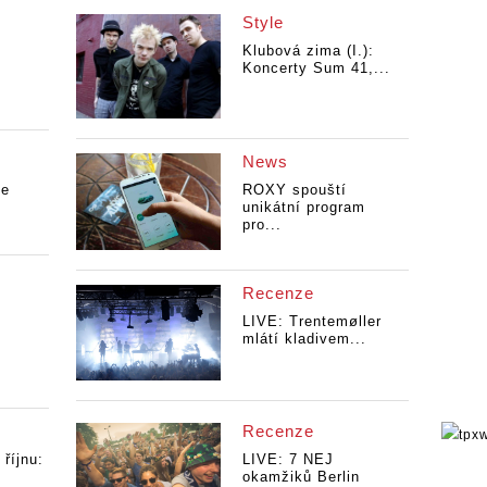
Style
Klubová zima (I.):
Koncerty Sum 41,...
News
je
ROXY spouští
unikátní program
pro...
Recenze
o
LIVE: Trentemøller
mlátí kladivem...
Recenze
 říjnu:
LIVE: 7 NEJ
okamžiků Berlin