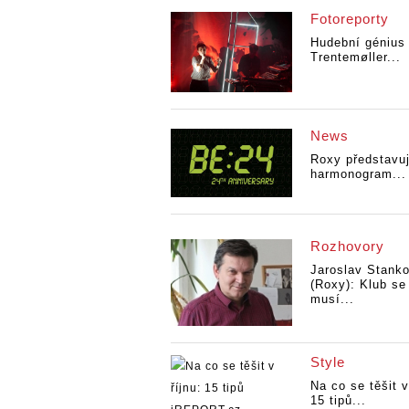
Fotoreporty
Hudební génius
Trentemøller...
News
Roxy představu
harmonogram...
Rozhovory
Jaroslav Stank
(Roxy): Klub se
musí...
Style
Na co se těšit v
15 tipů...