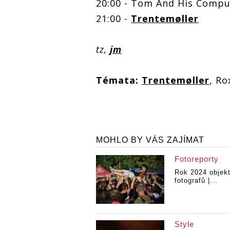
20:00 - Tom And His Compu
21:00 -
Trentemøller
tz,
jm
Témata:
Trentemøller
, Ro
MOHLO BY VÁS ZAJÍMAT
Fotoreporty
Rok 2024 objek
fotografů |...
Style