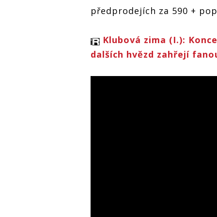
předprodejích za 590 + pop
Klubová zima (I.): Konc
Dánsk
géniu
dalších hvězd zahřejí fano
dorazí
Prahy