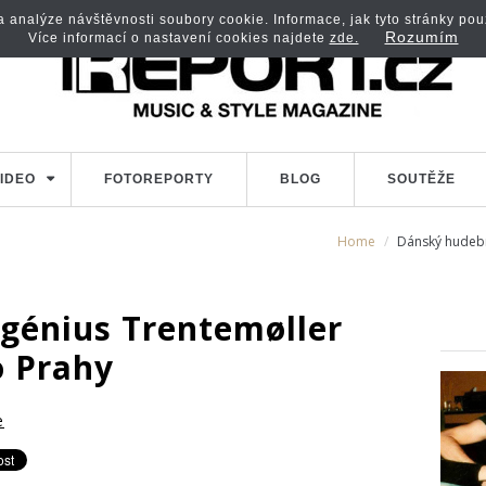
analýze návštěvnosti soubory cookie. Informace, jak tyto stránky použí
Rozumím
Více informací o nastavení cookies najdete
zde.
IDEO
FOTOREPORTY
BLOG
SOUTĚŽE
Home
Dánský hudebn
génius Trentemøller
o Prahy
e