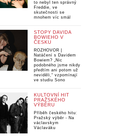
to nebyl ten správný
Freddie, ve
skutečnosti se
mnohem víc smál
STOPY DAVIDA
BOWIEHO V
ČESKU
ROZHOVOR |
Natáčení s Davidem
Bowiem? „Nic
podobného jsme nikdy
předtím ani potom už
neviděli,“ vzpomínají
ve studiu Sono
KULTOVNÍ HIT
PRAŽSKÉHO
VÝBĚRU
Příběh českého hitu:
Pražský výběr - Na
václavskym
Václaváku