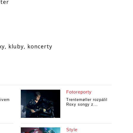
ter
xy, kluby, koncerty
Fotoreporty
tivem
Trentemøller rozpálil
Roxy songy z...
Style