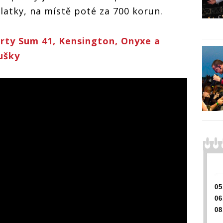
latky, na místě poté za 700 korun.
erty Sum 41, Kensington, Onyxe a
ý hudební
s Trentemøller
ušky
 v úterý do
05
06
08