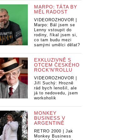
MARPO: TÁTA BY
MĚL RADOST
VIDEOROZHOVOR |
Marpo: Bál jsem se
Lenny vstoupit do
rodiny, říkal jsem si,
co tam budu mezi
samými umělci dělat?
EXKLUZIVNĚ S
OTCEM ČESKÉHO
ROCK’N’ROLLU
VIDEOROZHOVOR |
Jiří Suchý: Hrozně
rád bych lenošil, ale
já to nedovedu, jsem
workoholik
MONKEY
BUSINESS V
Dánský hudební
dební
ARGENTINĚ
génius Trentemø
ntemøller
RETRO 2000 | Jak
dorazí v úterý d
erý do
Monkey Business
Prahy