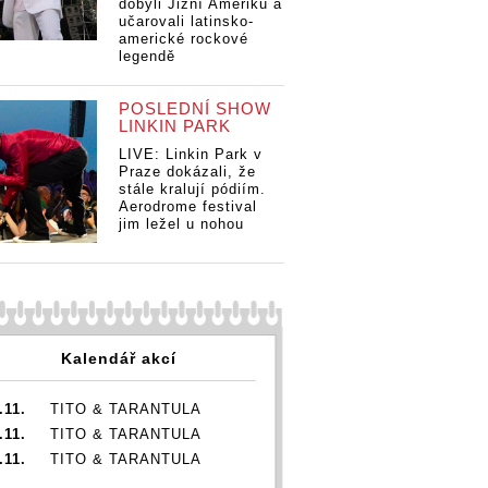
dobyli Jižní Ameriku a
učarovali latinsko-
americké rockové
legendě
Dánský hudební
POSLEDNÍ SHOW
génius Trentemøller
LINKIN PARK
dorazí v úterý do
LIVE: Linkin Park v
Prahy
Praze dokázali, že
stále kralují pódiím.
Aerodrome festival
jim ležel u nohou
Kalendář akcí
.11.
TITO & TARANTULA
.11.
TITO & TARANTULA
.11.
TITO & TARANTULA