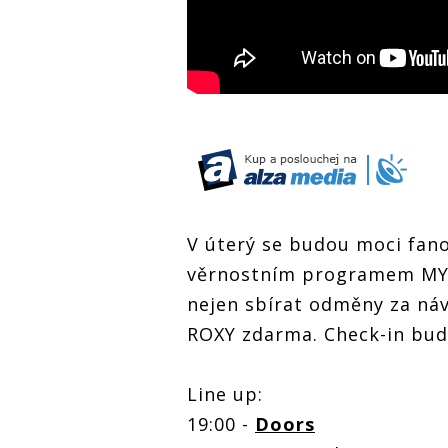
V úterý se budou moci fano
věrnostním programem MY R
nejen sbírat odměny za náv
ROXY zdarma. Check-in bude
Line up:
19:00 -
Doors