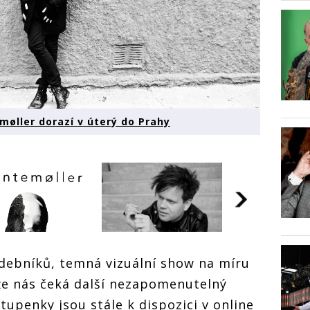
øller dorazí v úterý do Prahy
udebníků, temná vizuální show na míru
Dánský hudební
Dánský hu
génius Trentemøller
 že nás čeká další nezapomenutelný
génius Tre
dorazí v úterý do
dorazí v út
upenky jsou stále k dispozici v online
Prahy
Prahy