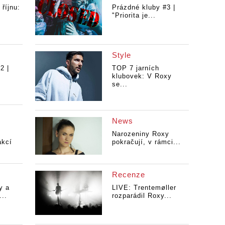
 říjnu:
Prázdné kluby #3 |
"Priorita je...
Style
2 |
TOP 7 jarních
klubovek: V Roxy
se...
News
Narozeniny Roxy
akcí
pokračují, v rámci...
Recenze
y a
LIVE: Trentemøller
..
rozparádil Roxy...