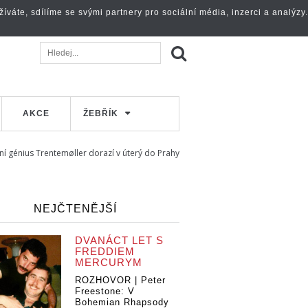
váte, sdílíme se svými partnery pro sociální média, inzerci a analýzy.
AKCE
ŽEBŘÍK
í génius Trentemøller dorazí v úterý do Prahy
NEJČTENĚJŠÍ
DVANÁCT LET S
FREDDIEM
MERCURYM
ROZHOVOR | Peter
Freestone: V
Bohemian Rhapsody