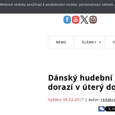
Webové stránky používají k poskytování služeb, personalizaci reklam a 
NEWS
ČLÁNKY
V
Dánský hudební 
dorazí v úterý d
Vydáno 06.02.2017
| autor:
redakc