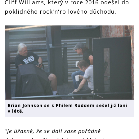
Cliff Williams, který v roce 2016 odešel do
poklidného rock'n'rollového důchodu.
Brian Johnson se s Philem Ruddem sešel již loni
v létě.
"
Je úžasné, že se dali zase pořádně