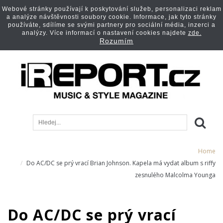
Webové stránky používají k poskytování služeb, personalizaci reklam
a analýze návštěvnosti soubory cookie. Informace, jak tyto stránky
používáte, sdílíme se svými partnery pro sociální média, inzerci a
analýzy. Více informací o nastavení cookies najdete
zde.
Rozumím
Home
Do AC/DC se prý vrací Brian Johnson. Kapela má vydat album s riffy
zesnulého Malcolma Younga
Do AC/DC se prý vrací