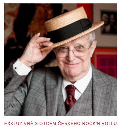
EXKLUZIVNĚ S OTCEM ČESKÉHO ROCK’N’ROLLU