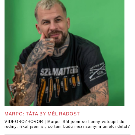
MARPO: TÁTA BY MĚL RADOST
VIDEOROZHOVOR | Marpo: Bál jsem se Lenny vstoupit do
rodiny, říkal jsem si, co tam budu mezi samými umělci dělat?