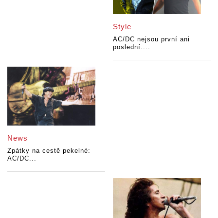
Style
AC/DC nejsou první ani
poslední:...
News
Zpátky na cestě pekelné:
AC/DC...