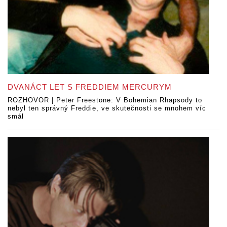
DVANÁCT LET S FREDDIEM MERCURYM
ROZHOVOR | Peter Freestone: V Bohemian Rhapsody to
nebyl ten správný Freddie, ve skutečnosti se mnohem víc
smál