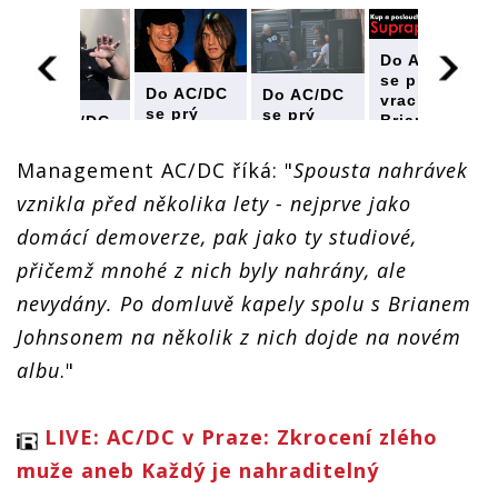
Do AC/DC
se prý
Do AC/DC
Do AC/DC
vrací
se prý
se prý
Brian
Do AC/DC
vrací
vrací
Johnson.
se prý
Brian
Brian
Kapela má
vrací
Management AC/DC říká: "
Spousta nahrávek
Johnson.
Johnson.
vydat
Brian
Kapela má
Kapela má
vznikla před několika lety - nejprve jako
album s
Johnson.
vydat
vydat
riffy
Kapela má
domácí demoverze, pak jako ty studiové,
album s
album s
zesnulého
vydat
riffy
riffy
Malcolma
album s
přičemž mnohé z nich byly nahrány, ale
zesnulého
zesnulého
Younga
riffy
Malcolma
Malcolma
nevydány. Po domluvě kapely spolu s Brianem
zesnulého
Younga
Younga
Malcolma
Johnsonem na několik z nich dojde na novém
Younga
albu
."
LIVE: AC/DC v Praze: Zkrocení zlého
muže aneb Každý je nahraditelný