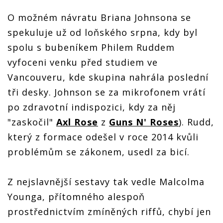
O možném návratu Briana Johnsona se
spekuluje už od loňského srpna, kdy byl
spolu s bubeníkem Philem Ruddem
vyfoceni venku před studiem ve
Vancouveru, kde skupina nahrála poslední
tři desky. Johnson se za mikrofonem vrátí
po zdravotní indispozici, kdy za něj
"zaskočil"
Axl Rose
z
Guns N' Roses
). Rudd,
který z formace odešel v roce 2014 kvůli
problémům se zákonem, usedl za bicí.
Z nejslavnější sestavy tak vedle Malcolma
Younga, přítomného alespoň
prostřednictvím zmíněných riffů, chybí jen