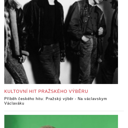
KULTOVNÍ HIT PRAŽSKÉHO VÝBĚRU
Příběh českého hitu: Pražský výběr - Na václavskym
Václaváku