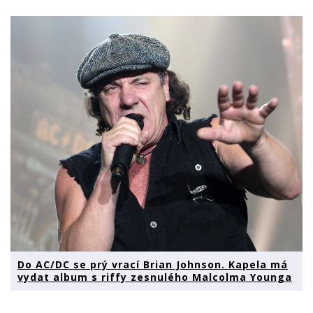
Do AC/DC se prý vrací Brian Johnson. Kapela má
vydat album s riffy zesnulého Malcolma Younga