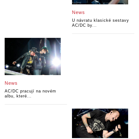
News
U návratu klasické sestavy
AC/DC by...
News
AC/DC pracují na novém
albu, které...