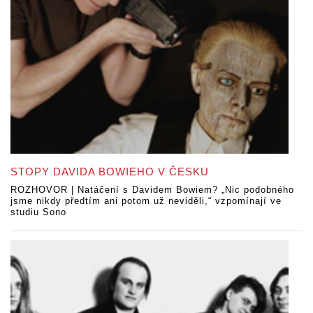
STOPY DAVIDA BOWIEHO V ČESKU
ROZHOVOR | Natáčení s Davidem Bowiem? „Nic podobného
jsme nikdy předtím ani potom už neviděli,“ vzpomínají ve
studiu Sono