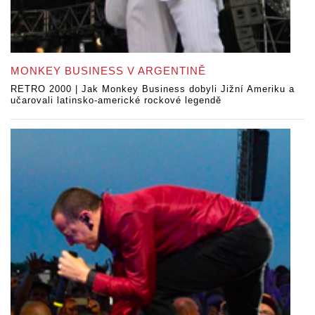
MONKEY BUSINESS V ARGENTINĚ
RETRO 2000 | Jak Monkey Business dobyli Jižní Ameriku a
učarovali latinsko-americké rockové legendě