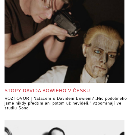
STOPY DAVIDA BOWIEHO V ČESKU
ROZHOVOR | Natáčení s Davidem Bowiem? „Nic podobného
jsme nikdy předtím ani potom už neviděli,“ vzpomínají ve
studiu Sono