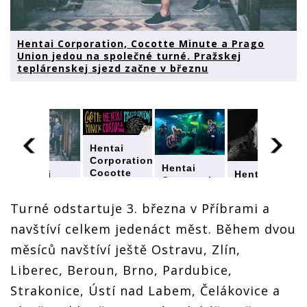
Hentai Corporation, Cocotte Minute a Prago
Union jedou na společné turné. Pražskej
teplárenskej sjezd začne v březnu
Hentai
Corporation,
Hentai
Cocotte
Hentai
Hentai
Corporation,
Minute a
on,
Corporation,
Corporation,
Cocotte
Prago
Cocotte
Cocotte
Minute a
Turné odstartuje 3. března v Příbrami a
Union
Minute a
Minute a
Prago
jedou na
Prago
Prago
navštíví celkem jedenáct měst. Během dvou
Union
společné
Union
Union
jedou na
měsíců navštíví ještě Ostravu, Zlín,
turné.
jedou na
jedou na
společné
Pražskej
společné
společné
turné.
Liberec, Beroun, Brno, Pardubice,
teplárenskej
turné.
turné.
Pražskej
sjezd
Pražskej
Pražskej
Strakonice, Ústí nad Labem, Čelákovice a
teplárenskej
začne v
ej
teplárenskej
teplárenskej
sjezd