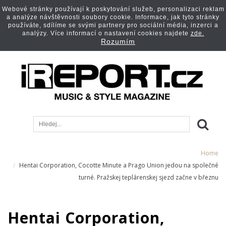
Webové stránky používají k poskytování služeb, personalizaci reklam
a analýze návštěvnosti soubory cookie. Informace, jak tyto stránky
používáte, sdílíme se svými partnery pro sociální média, inzerci a
analýzy. Více informací o nastavení cookies najdete
zde.
Rozumím
Home
Hentai Corporation, Cocotte Minute a Prago Union jedou na společné
turné. Pražskej teplárenskej sjezd začne v březnu
Hentai Corporation,