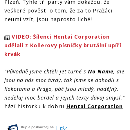
Plzeň. Tyhle tři party vám dokážou, že
březnu
sjezd
sjezd
začne v
začne v
začne v
březnu
veškeré pověsti o tom, že za to Pražáci
březnu
březnu
neumí vzít, jsou naprosto liché!
VIDEO: Šílenci Hentai Corporation
udělali z Kollerovy písničky brutální upíří
krvák
"Původně jsme chtěli jet turné s
No Name
, ale
jsou na nás moc tvrdý, tak jsme se dohodli s
Kokotama a Prago, páč jsou mladý, nadějný,
nedělaj moc bordel a jejich texty dávaj smysl."
hází historku k dobru
Hentai Corporation
.