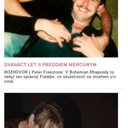
DVANÁCT LET S FREDDIEM MERCURYM
ROZHOVOR | Peter Freestone: V Bohemian Rhapsody to
nebyl ten správný Freddie, ve skutečnosti se mnohem víc
smál