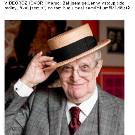
VIDEOROZHOVOR | Marpo: Bál jsem se Lenny vstoupit do
rodiny, říkal jsem si, co tam budu mezi samými umělci dělat?