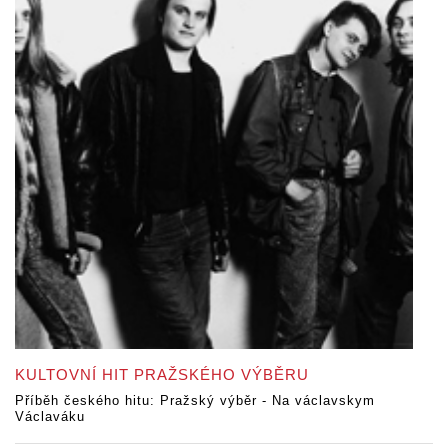
KULTOVNÍ HIT PRAŽSKÉHO VÝBĚRU
Příběh českého hitu: Pražský výběr - Na václavskym
Václaváku