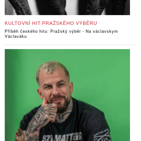
KULTOVNÍ HIT PRAŽSKÉHO VÝBĚRU
Příběh českého hitu: Pražský výběr - Na václavskym
Václaváku