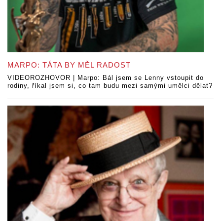
MARPO: TÁTA BY MĚL RADOST
VIDEOROZHOVOR | Marpo: Bál jsem se Lenny vstoupit do
rodiny, říkal jsem si, co tam budu mezi samými umělci dělat?