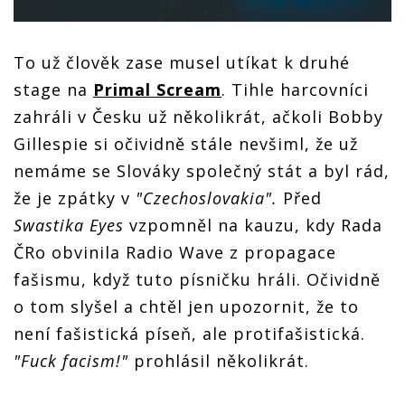
To už člověk zase musel utíkat k druhé
stage na
Primal Scream
. Tihle harcovníci
zahráli v Česku už několikrát, ačkoli Bobby
Gillespie si očividně stále nevšiml, že už
nemáme se Slováky společný stát a byl rád,
že je zpátky v
"Czechoslovakia".
Před
Swastika Eyes
vzpomněl na kauzu, kdy Rada
ČRo obvinila Radio Wave z propagace
fašismu, když tuto písničku hráli. Očividně
o tom slyšel a chtěl jen upozornit, že to
není fašistická píseň, ale protifašistická.
"Fuck facism!"
prohlásil několikrát.