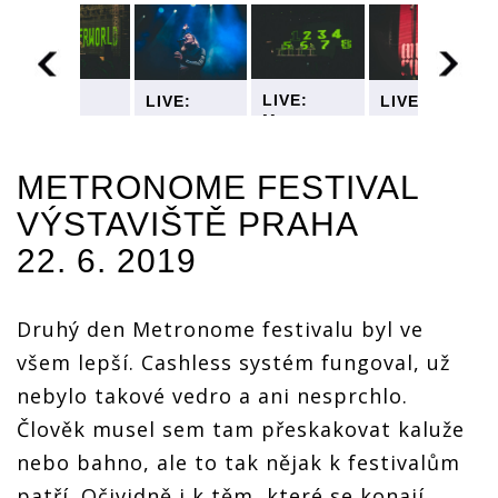
LIVE:
LIVE:
LIVE:
LIVE:
e
Metronome
Metronome
Metronome
Metronome
festival,
festival,
festival,
festival,
den druhý
den druhý
den druhý
den druhý
METRONOME FESTIVAL
- Primal
- Primal
- Primal
- Primal
Scream
Scream
Scream
Scream
VÝSTAVIŠTĚ PRAHA
vzpomněli
vzpomněli
vzpomněli
vzpomněli
zakázaný
zakázaný
zakázaný
zakázaný
22. 6. 2019
song v
song v
song v
song v
českých
českých
českých
českých
rádiích,
rádiích,
rádiích,
rádiích,
Kraftwerk
Kraftwerk
Kraftwerk
Kraftwerk
Druhý den Metronome festivalu byl ve
hráli pro
hráli pro
hráli pro
hráli pro
všem lepší. Cashless systém fungoval, už
pamětníky
pamětníky
pamětníky
pamětníky
nebylo takové vedro a ani nesprchlo.
Člověk musel sem tam přeskakovat kaluže
nebo bahno, ale to tak nějak k festivalům
patří. Očividně i k těm, které se konají