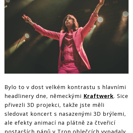
Bylo to v dost velkém kontrastu s hlavními
headlinery dne, německými
Kraftwerk
. Sice
přivezli 3D projekci, takže jste měli
sledovat koncert s nasazenými 3D brýlemi,
ale efekty animací na plátně za čtveřicí
postarších pánů v Tron oblečcích vypadaly