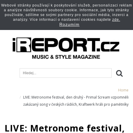
Webové stránky používají k poskytování služeb, personalizaci reklam
a analýze návštěvnosti soubory cookie. Informace, jak tyto stránky
používáte, sdílíme se svými partnery pro sociální média, inzerci a
analýzy. Více informací o nastavení cookies najdete
zde.
Rozumím
Home
LIVE: Metronome festival, den druhý - Primal Scream vzpomněli
zakázaný song v českých rádiích, Kraftwerk hráli pro pamětníky
LIVE: Metronome festival,