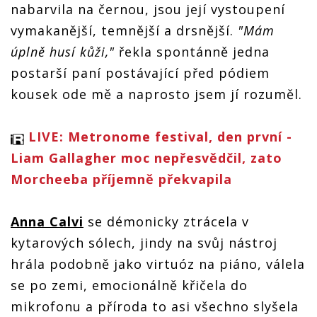
nabarvila na černou, jsou její vystoupení
vymakanější, temnější a drsnější.
"Mám
úplně husí kůži,"
řekla spontánně jedna
postarší paní postávající před pódiem
kousek ode mě a naprosto jsem jí rozuměl.
LIVE: Metronome festival, den první -
Liam Gallagher moc nepřesvědčil, zato
Morcheeba příjemně překvapila
Anna Calvi
se démonicky ztrácela v
kytarových sólech, jindy na svůj nástroj
hrála podobně jako virtuóz na piáno, válela
se po zemi, emocionálně křičela do
mikrofonu a příroda to asi všechno slyšela