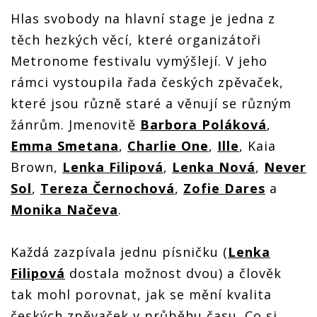
Hlas svobody na hlavní stage je jedna z
těch hezkých věcí, které organizátoři
Metronome festivalu vymýšlejí. V jeho
rámci vystoupila řada českých zpěvaček,
které jsou různě staré a věnují se různým
žánrům. Jmenovitě
Barbora Poláková
,
Emma Smetana
,
Charlie One
,
Ille
, Kaia
Brown,
Lenka Filipová
,
Lenka Nová
,
Never
Sol
,
Tereza Černochová
,
Zofie Dares
a
Monika Načeva
.
Každá zazpívala jednu písničku (
Lenka
Filipová
dostala možnost dvou) a člověk
tak mohl porovnat, jak se mění kvalita
českých zpěvaček v průběhu času. Co si