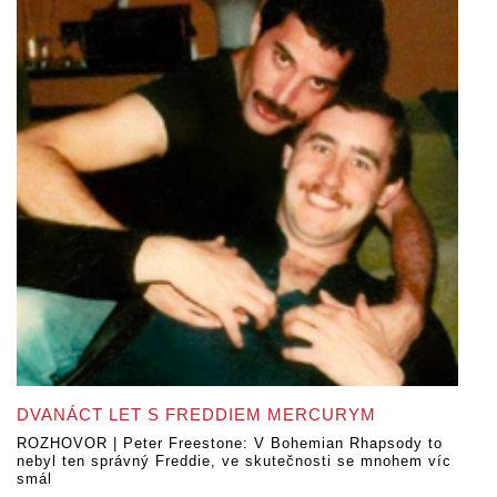
DVANÁCT LET S FREDDIEM MERCURYM
ROZHOVOR | Peter Freestone: V Bohemian Rhapsody to
nebyl ten správný Freddie, ve skutečnosti se mnohem víc
smál