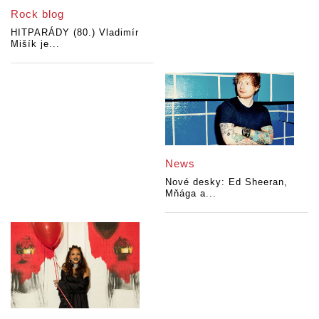
Rock blog
HITPARÁDY (80.) Vladimír
Mišík je...
News
Nové desky: Ed Sheeran,
Mňága a...