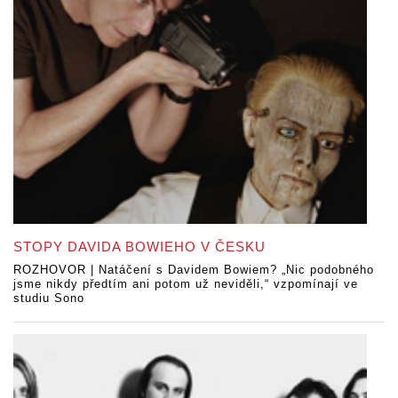
STOPY DAVIDA BOWIEHO V ČESKU
ROZHOVOR | Natáčení s Davidem Bowiem? „Nic podobného
jsme nikdy předtím ani potom už neviděli,“ vzpomínají ve
studiu Sono