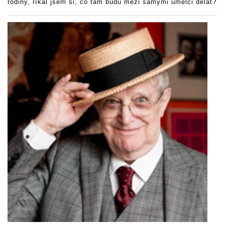
rodiny, říkal jsem si, co tam budu mezi samými umělci dělat?