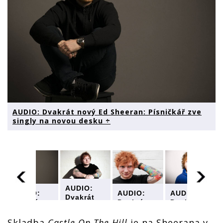
AUDIO: Dvakrát nový Ed Sheeran: Písničkář zve
singly na novou desku ÷
AUDIO:
AUDIO:
AUDIO:
AUDIO:
Dvakrát
Dvakrát
Dvakrát
Dvakrát
nový Ed
nový Ed
nový Ed
nový Ed
Sheeran:
Sheeran:
Sheeran:
Sheeran:
Skladba
Castle On The Hill
je na Sheerana v