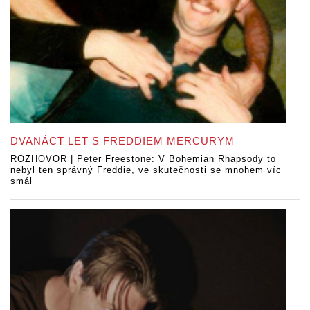
DVANÁCT LET S FREDDIEM MERCURYM
ROZHOVOR | Peter Freestone: V Bohemian Rhapsody to
nebyl ten správný Freddie, ve skutečnosti se mnohem víc
smál