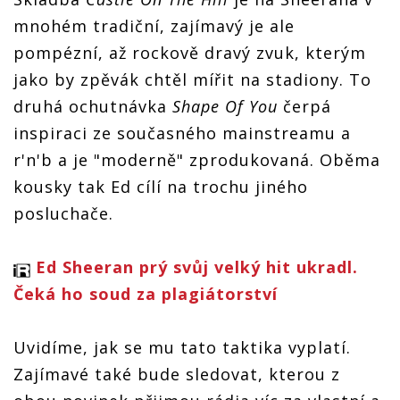
Písničkář
Písničkář
Písničkář
Písničkář
zve singly
mnohém tradiční, zajímavý je ale
zve singly
zve singly
zve singly
na novou
na novou
na novou
na novou
pompézní, až rockově dravý zvuk, kterým
desku ÷
desku ÷
desku ÷
desku ÷
jako by zpěvák chtěl mířit na stadiony. To
druhá ochutnávka
Shape Of You
čerpá
inspiraci ze současného mainstreamu a
r'n'b a je "moderně" zprodukovaná. Oběma
kousky tak Ed cílí na trochu jiného
posluchače.
Ed Sheeran prý svůj velký hit ukradl.
Čeká ho soud za plagiátorství
Uvidíme, jak se mu tato taktika vyplatí.
Zajímavé také bude sledovat, kterou z