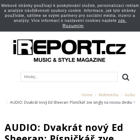
Webové stránky používají k poskytování služeb, personalizaci reklam
a analýze návštěvnosti soubory cookie. Informace, jak tyto stránky
používáte, sdílíme se svými partnery pro sociální média, inzerci a
analýzy. Více informací o nastavení cookies najdete
zde.
Rozumím
Home
Multimédia
Audio
AUDIO: Dvakrát nový Ed Sheeran: Písničkář zve singly na novou desku ÷
AUDIO: Dvakrát nový Ed
Sheeran: Písničkář zve