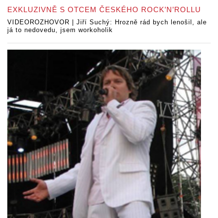
EXKLUZIVNĚ S OTCEM ČESKÉHO ROCK’N’ROLLU
VIDEOROZHOVOR | Jiří Suchý: Hrozně rád bych lenošil, ale
já to nedovedu, jsem workoholik