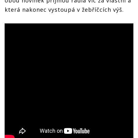
obou novinek přijmou rádia víc za vlastní a
která nakonec vystoupá v žebříčcích výš.