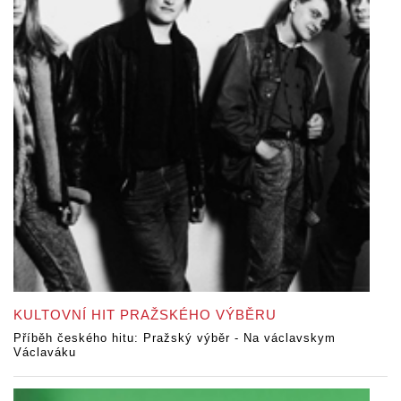
KULTOVNÍ HIT PRAŽSKÉHO VÝBĚRU
Příběh českého hitu: Pražský výběr - Na václavskym
Václaváku