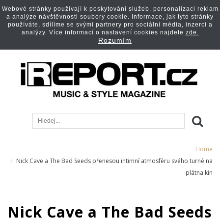
Webové stránky používají k poskytování služeb, personalizaci reklam
a analýze návštěvnosti soubory cookie. Informace, jak tyto stránky
používáte, sdílíme se svými partnery pro sociální média, inzerci a
analýzy. Více informací o nastavení cookies najdete
zde.
Rozumím
Home
Nick Cave a The Bad Seeds přenesou intimní atmosféru svého turné na
plátna kin
Nick Cave a The Bad Seeds