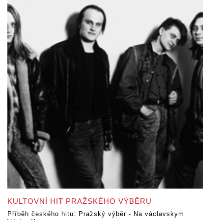
KULTOVNÍ HIT PRAŽSKÉHO VÝBĚRU
Příběh českého hitu: Pražský výběr - Na václavskym