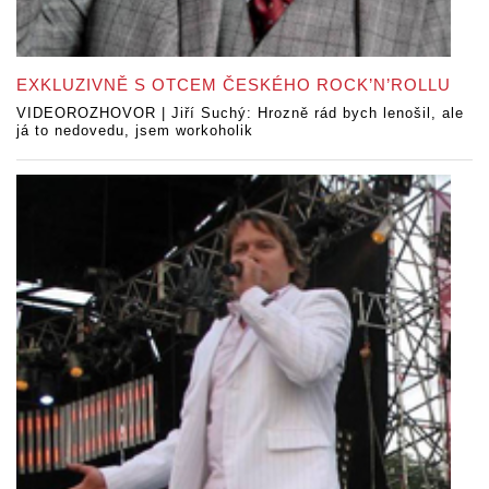
EXKLUZIVNĚ S OTCEM ČESKÉHO ROCK’N’ROLLU
VIDEOROZHOVOR | Jiří Suchý: Hrozně rád bych lenošil, ale
já to nedovedu, jsem workoholik