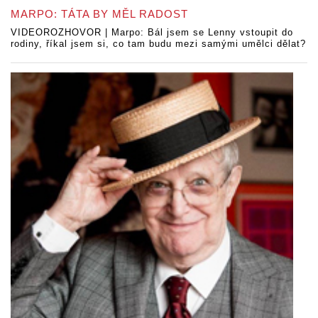
MARPO: TÁTA BY MĚL RADOST
VIDEOROZHOVOR | Marpo: Bál jsem se Lenny vstoupit do
rodiny, říkal jsem si, co tam budu mezi samými umělci dělat?