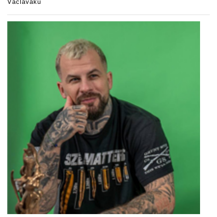
Václaváku