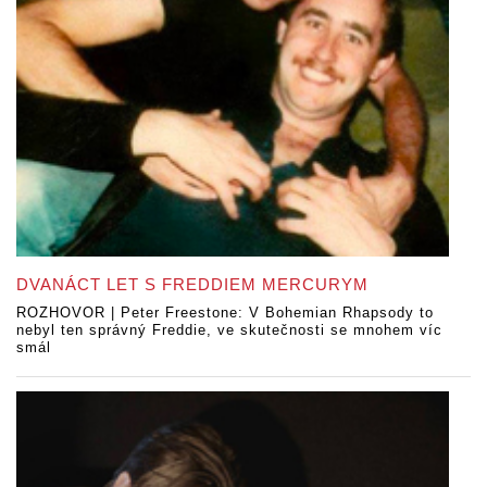
DVANÁCT LET S FREDDIEM MERCURYM
ROZHOVOR | Peter Freestone: V Bohemian Rhapsody to
nebyl ten správný Freddie, ve skutečnosti se mnohem víc
smál