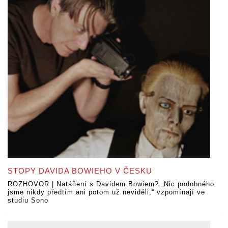
STOPY DAVIDA BOWIEHO V ČESKU
ROZHOVOR | Natáčení s Davidem Bowiem? „Nic podobného
jsme nikdy předtím ani potom už neviděli,“ vzpomínají ve
studiu Sono