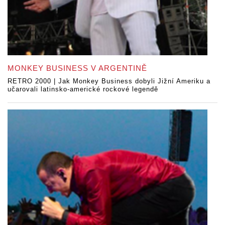
MONKEY BUSINESS V ARGENTINĚ
RETRO 2000 | Jak Monkey Business dobyli Jižní Ameriku a
učarovali latinsko-americké rockové legendě