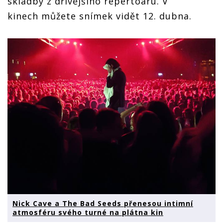
skladby z dřívějšího repertoáru. V
kinech můžete snímek vidět 12. dubna.
Nick Cave a The Bad Seeds přenesou intimní
atmosféru svého turné na plátna kin