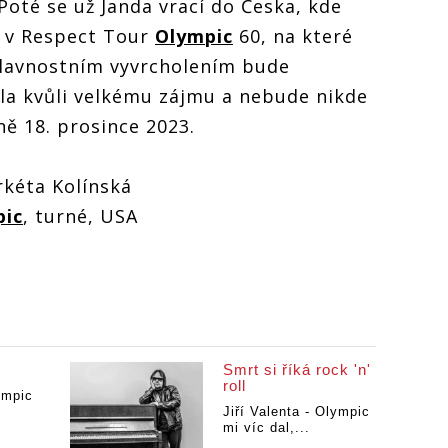
Poté se už Janda vrací do Česka, kde
 v Respect Tour
Olympic
60, na které
 Slavnostním vyvrcholením bude
ala kvůli velkému zájmu a nebude nikde
ně 18. prosince 2023.
kéta Kolínská
pic
, turné, USA
Smrt si říká rock 'n'
roll
ympic
Jiří Valenta - Olympic
mi víc dal,...