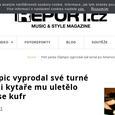
analýze návštěvnosti soubory cookie. Informace, jak tyto stránky použí
Rozumím
Více informací o nastavení cookies najdete
zde.
IDEO
FOTOREPORTY
BLOG
SOUTĚŽE
Home
Petr Janda Olympic vyprodal své turné po Americe. K
pic vyprodal své turné
i kytaře mu uletělo
 se kufr
RT