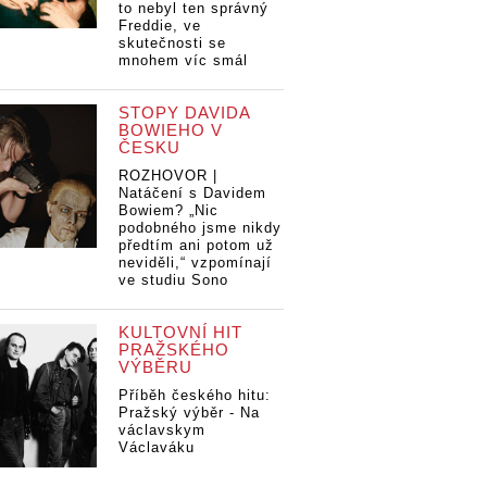
to nebyl ten správný
Freddie, ve
skutečnosti se
mnohem víc smál
STOPY DAVIDA
BOWIEHO V
ČESKU
ROZHOVOR |
Natáčení s Davidem
Bowiem? „Nic
podobného jsme nikdy
předtím ani potom už
neviděli,“ vzpomínají
ve studiu Sono
KULTOVNÍ HIT
PRAŽSKÉHO
VÝBĚRU
Příběh českého hitu:
Pražský výběr - Na
václavskym
Václaváku