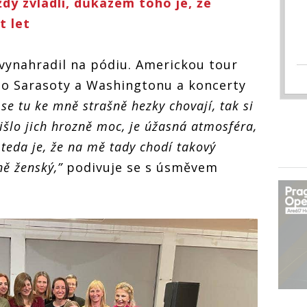
dy zvládli, důkazem toho je, že
t let
 vynahradil na pódiu. Americkou tour
do Sarasoty a Washingtonu a koncerty
 se tu ke mně strašně hezky chovají, tak si
išlo jich hrozně moc, je úžasná atmosféra,
í teda je, že na mě tady chodí takový
ě ženský,”
podivuje se s úsměvem