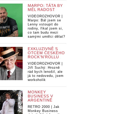
MARPO: TÁTA BY
MĚL RADOST
VIDEOROZHOVOR |
Marpo: Bál jsem se
Lenny vstoupit do
rodiny, říkal jsem si,
co tam budu mezi
samými umělci dělat?
EXKLUZIVNĚ S
OTCEM ČESKÉHO
ROCK’N’ROLLU
VIDEOROZHOVOR |
Jiří Suchý: Hrozně
rád bych lenošil, ale
já to nedovedu, jsem
workoholik
MONKEY
BUSINESS V
ARGENTINĚ
RETRO 2000 | Jak
Monkey Business