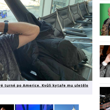
vé turné po Americe. Kvůli kytaře mu uletělo