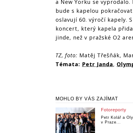
a New Yorku se vyprodalo. 
bude s kapelou pokračovat
oslavují 60. výročí kapely.
koncert, který kapela přid
jinde, než v pražské O2 are
TZ, foto:
Matěj Třešňák, Mar
Témata:
Petr Janda
,
Olym
MOHLO BY VÁS ZAJÍMAT
Fotoreporty
Petr Kolář a Ol
v Praze...