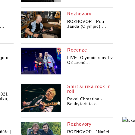
Rozhovory
ROZHOVOR | Petr
...
Janda (Olympic):...
Recenze
go o
LIVE: Olympic slavil v
O2 areně...
Smrt si říká rock 'n'
roll
2021
iku,...
Pavel Chrastina -
Baskytarista a...
Rozhovory
ňůře |
ROZHOVOR | "Našel