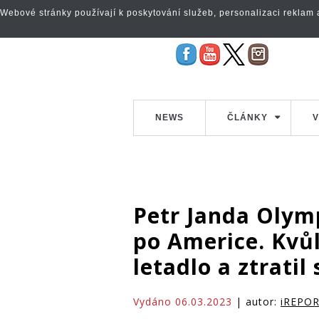
Webové stránky používají k poskytování služeb, personalizaci reklam a 
NEWS
ČLÁNKY
V
Petr Janda Olym
po Americe. Kvůl
letadlo a ztratil
Vydáno 06.03.2023
| autor:
iREPO