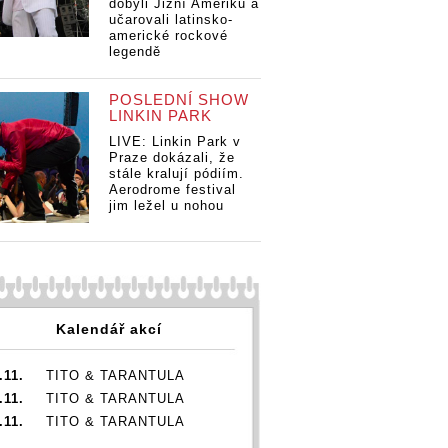
dobyli Jižní Ameriku a
učarovali latinsko-
americké rockové
legendě
POSLEDNÍ SHOW
anda
Petr Janda
Petr Janda
Pe
LINKIN PARK
c vyprodal
Olympic vyprodal
Olympic vyprodal
Ol
LIVE: Linkin Park v
rné po
své turné po
své turné po
sv
Praze dokázali, že
. Kvůli
Americe. Kvůli
Americe. Kvůli
Am
stále kralují pódiím.
mu uletělo
kytaře mu uletělo
kytaře mu uletělo
ky
Aerodrome festival
a ztratil
letadlo a ztratil
letadlo a ztratil
let
jim ležel u nohou
se kufr
se kufr
se
Kalendář akcí
.11.
TITO & TARANTULA
.11.
TITO & TARANTULA
.11.
TITO & TARANTULA