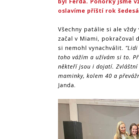
byl Ferda. Ponorky jsme vž
oslavíme příští rok šedesá
Všechny patálie si ale vždy
začal v Miami, pokračoval 
si nemohl vynachválit.
“Lidi
toho vážím a užívám si to. Př
někteří jsou i dojatí. Zvláštn
maminky, kolem 40 a převážn
Janda.