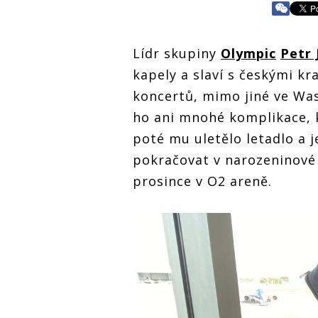
Lídr skupiny
Olympic
Petr 
kapely a slaví s českými kr
koncertů, mimo jiné ve Wa
ho ani mnohé komplikace, 
poté mu uletělo letadlo a j
pokračovat v narozeninové 
prosince v O2 areně.