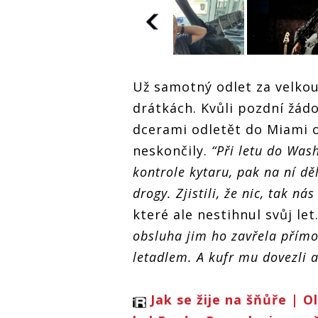
Petr Janda
Petr Janda
Petr Janda
Už samotný odlet za velkou 
Olympic vy
al
Olympic vyprodal
Olympic vyprodal
své turné p
drátkách. Kvůli pozdní žád
své turné po
své turné po
Americe. Kv
Americe. Kvůli
Americe. Kvůli
kytaře mu u
dcerami odletět do Miami o 
lo
kytaře mu uletělo
kytaře mu uletělo
letadlo a ztr
letadlo a ztratil
letadlo a ztratil
neskončily.
“Při letu do Was
se kufr
se kufr
se kufr
kontrole kytaru, pak na ní děla
drogy. Zjistili, že nic, tak nás 
které ale nestihnul svůj let
obsluha jim ho zavřela přímo
letadlem. A kufr mu dovezli a
Jak se žije na šňůře | 