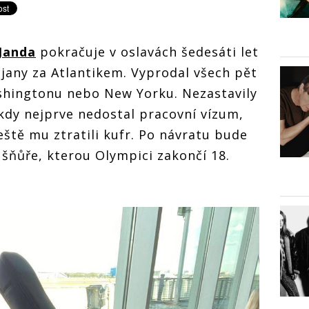
Janda
pokračuje v oslavách šedesáti let
ajany za Atlantikem. Vyprodal všech pět
shingtonu nebo New Yorku. Nezastavily
kdy nejprve nedostal pracovní vízum,
eště mu ztratili kufr. Po návratu bude
šňůře, kterou Olympici zakončí 18.