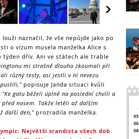
Petr Janda
Petr J
louži naznačil, že vše nepůjde jako po
prodal
Olympic vyprodal
Olympi
o
osti o vízum musela manželka Alice s
své turné po
své tu
ůli
Americe. Kvůli
Americe
letělo
týden dřív. Ani ve státech ale trable
kytaře mu uletělo
kytaře 
atil
letadlo a ztratil
letadlo 
Petr Janda
hingtonu mi strašně dlouho zkoumali při
se kufr
se kufr
Olympic vyprodal
li různý testy, asi jestli v ní nevezu
své turné po
Americe. Kvůli
pustili,”
popisuje Janda situaci kvůli
kytaře mu uletělo
letadlo a ztratil
.
“Ke gatu běželi úplně na poslední chvíli a
se kufr
 před nosem. Takže letěli až dalším
ž další den,”
prozradila manželka.
05
06
Olympic: Největší srandista všech dob
08