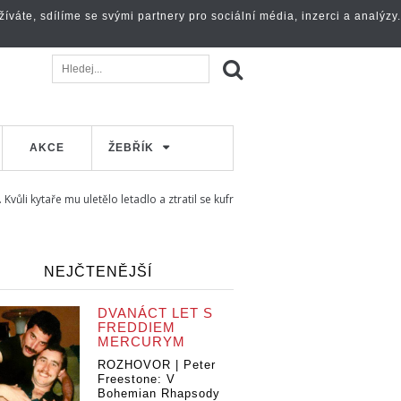
váte, sdílíme se svými partnery pro sociální média, inzerci a analýzy.
AKCE
ŽEBŘÍK
vůli kytaře mu uletělo letadlo a ztratil se kufr
NEJČTENĚJŠÍ
DVANÁCT LET S
FREDDIEM
MERCURYM
ROZHOVOR | Peter
Freestone: V
Bohemian Rhapsody