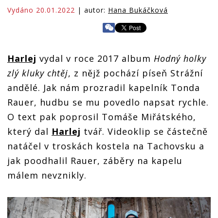
Vydáno 20.01.2022
| autor:
Hana Bukáčková
Harlej
vydal v roce 2017 album
Hodný holky
zlý kluky chtěj
, z nějž pochází píseň Strážní
andělé. Jak nám prozradil kapelník Tonda
Rauer, hudbu se mu povedlo napsat rychle.
O text pak poprosil Tomáše Miřátského,
který dal
Harlej
tvář. Videoklip se částečně
natáčel v troskách kostela na Tachovsku a
jak poodhalil Rauer, záběry na kapelu
málem nevznikly.