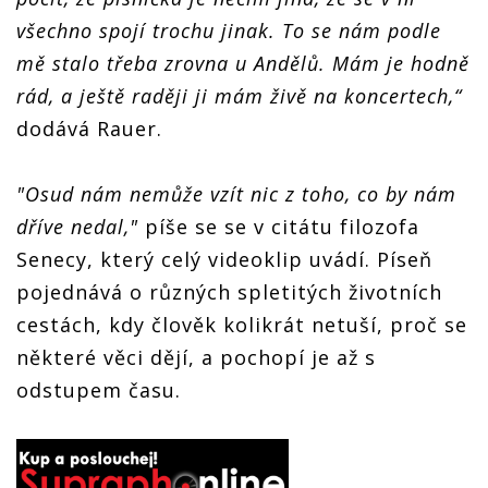
všechno spojí trochu jinak. To se nám podle
mě stalo třeba zrovna u Andělů. Mám je hodně
rád, a ještě raději ji mám živě na koncertech,“
dodává Rauer.
"Osud nám nemůže vzít nic z toho, co by nám
dříve nedal,"
píše se se v citátu filozofa
Senecy, který celý videoklip uvádí. Píseň
pojednává o různých spletitých životních
cestách, kdy člověk kolikrát netuší, proč se
některé věci dějí, a pochopí je až s
odstupem času.