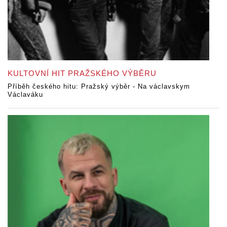
KULTOVNÍ HIT PRAŽSKÉHO VÝBĚRU
Příběh českého hitu: Pražský výběr - Na václavskym
Václaváku