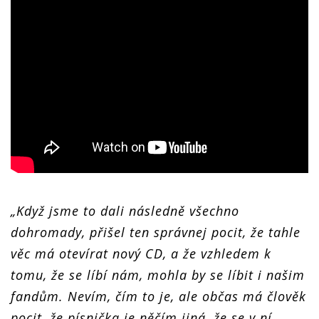
„Když jsme to dali následně všechno
dohromady, přišel ten správnej pocit, že tahle
věc má otevírat nový CD, a že vzhledem k
tomu, že se líbí nám, mohla by se líbit i našim
fandům. Nevím, čím to je, ale občas má člověk
pocit, že písnička je něčím jiná, že se v ní