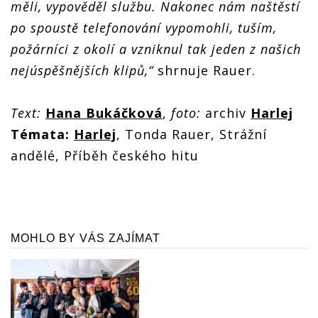
měli, vypověděl službu. Nakonec nám naštěstí
po spoustě telefonování vypomohli, tuším,
požárníci z okolí a vzniknul tak jeden z našich
nejúspěšnějších klipů,“
shrnuje Rauer.
Text:
Hana Bukáčková
,
foto:
archiv
Harlej
Témata:
Harlej
, Tonda Rauer, Strážní
andělé, Příběh českého hitu
MOHLO BY VÁS ZAJÍMAT