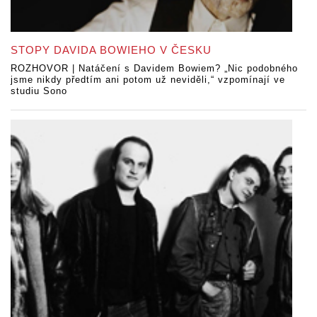
STOPY DAVIDA BOWIEHO V ČESKU
ROZHOVOR | Natáčení s Davidem Bowiem? „Nic podobného
jsme nikdy předtím ani potom už neviděli,“ vzpomínají ve
studiu Sono