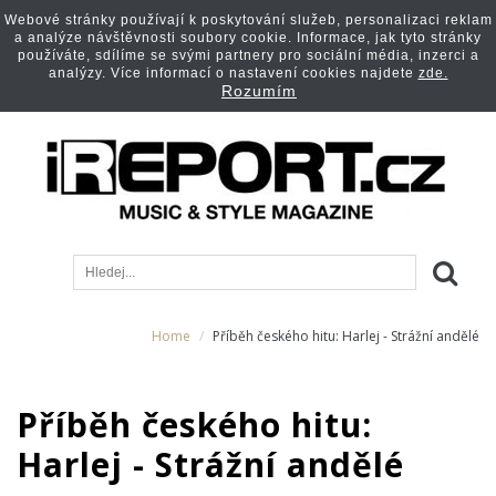
Webové stránky používají k poskytování služeb, personalizaci reklam
a analýze návštěvnosti soubory cookie. Informace, jak tyto stránky
používáte, sdílíme se svými partnery pro sociální média, inzerci a
analýzy. Více informací o nastavení cookies najdete
zde.
Rozumím
Home
Příběh českého hitu: Harlej - Strážní andělé
Příběh českého hitu:
Harlej - Strážní andělé