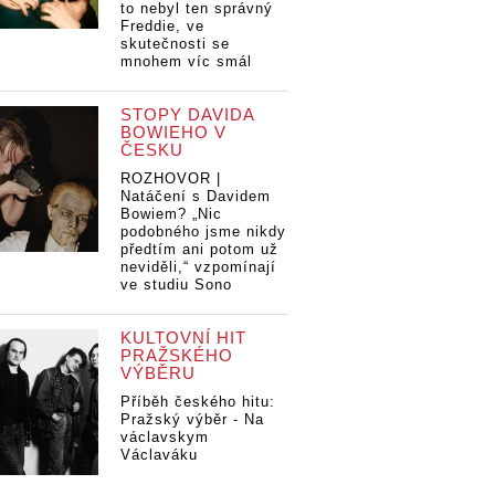
to nebyl ten správný
Freddie, ve
skutečnosti se
mnohem víc smál
STOPY DAVIDA
BOWIEHO V
ČESKU
ROZHOVOR |
Natáčení s Davidem
Bowiem? „Nic
podobného jsme nikdy
předtím ani potom už
neviděli,“ vzpomínají
ve studiu Sono
KULTOVNÍ HIT
PRAŽSKÉHO
VÝBĚRU
Příběh českého hitu:
Pražský výběr - Na
václavskym
Václaváku