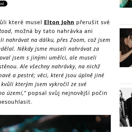
ůli které musel
Elton John
přerušit své
 Road
, možná by tato nahrávka ani
i nahrávat na dálku, přes Zoom, což jsem
dělal. Někdy jsme museli nahrávat za
oval jsem s jinými umělci, ale museli
stěnou. Ale všechny nahrávky, na nichž
avé a pestré; věci, které jsou úplně jiné
 kvůli kterým jsem vykročil ze své
ho území,“
popsal svůj nejnovější počin
nesouhlasit.