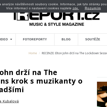
analýze návštěvnosti soubory cookie. Informace, jak tyto stránky použí
Rozumím
Více informací o nastavení cookies najdete
zde.
IDEO
FOTOREPORTY
BLOG
SOUTĚŽE
Home
RECENZE: Elton John drží na The Lockdown Sessi
ohn drží na The
ns krok s muzikanty o
adšími
a Kubalová