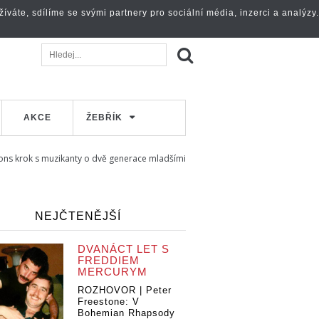
váte, sdílíme se svými partnery pro sociální média, inzerci a analýzy.
AKCE
ŽEBŘÍK
ons krok s muzikanty o dvě generace mladšími
NEJČTENĚJŠÍ
DVANÁCT LET S
FREDDIEM
MERCURYM
ROZHOVOR | Peter
Freestone: V
Bohemian Rhapsody