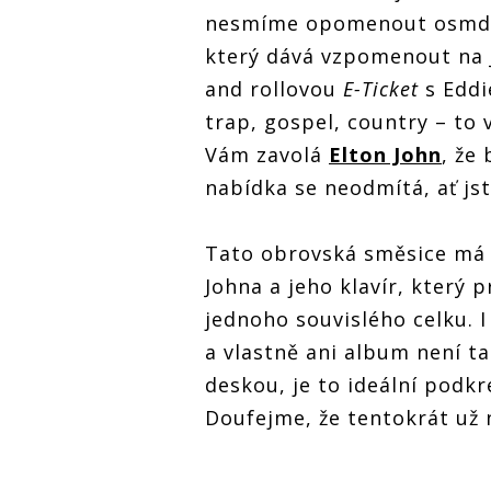
nesmíme opomenout osmde
který dává vzpomenout na 
and rollovou
E-Ticket
s Eddi
trap, gospel, country – to
Vám zavolá
Elton John
, že
nabídka se neodmítá, ať jst
Tato obrovská směsice má 
Johna a jeho klavír, který
jednoho souvislého celku. 
a vlastně ani album není 
deskou, je to ideální podk
Doufejme, že tentokrát už 