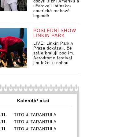
dobyli Jižní Ameriku a
učarovali latinsko-
americké rockové
legendě
RE
Jo
POSLEDNÍ SHOW
Lo
LINKIN PARK
E: Elton
Se
rží na The
LIVE: Linkin Park v
mu
Praze dokázali, že
own
ge
stále kralují pódiím.
ns krok s
ml
Aerodrome festival
RECENZE: Elton
RECENZE: Elton
nty o dvě
jim ležel u nohou
John drží na The
John drží na The
ce
Lockdown
Lockdown
mi
Sessions krok s
Sessions krok s
muzikanty o dvě
muzikanty o dvě
generace
generace
mladšími
mladšími
Kalendář akcí
.11.
TITO & TARANTULA
.11.
TITO & TARANTULA
.11.
TITO & TARANTULA