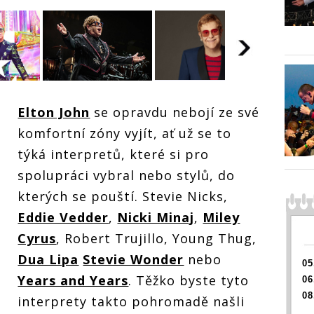
RECENZ
RECENZE: Elton
RECENZE: Elton
John d
John drží na The
Elton John
se opravdu nebojí ze své
John drží na The
Lockd
Lockdown
Lockdown
Sessio
komfortní zóny vyjít, ať už se to
Sessions krok s
lton
Sessions krok s
muzika
muzikanty o dvě
a The
muzikanty o dvě
genera
týká interpretů, které si pro
generace
generace
mladší
mladšími
rok s
spolupráci vybral nebo stylů, do
mladšími
o dvě
kterých se pouští. Stevie Nicks,
Eddie Vedder
,
Nicki Minaj
,
Miley
Cyrus
, Robert Trujillo, Young Thug,
Dua Lipa
Stevie Wonder
nebo
05
Years and Years
. Těžko byste tyto
06
08
interprety takto pohromadě našli