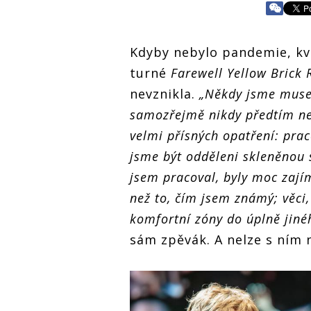
Kdyby nebylo pandemie, kv
turné
Farewell Yellow Brick
nevznikla.
„Někdy jsme musel
samozřejmě nikdy předtím ne
velmi přísných opatření: prac
jsme být odděleni skleněnou 
jsem pracoval, byly moc zajím
než to, čím jsem známý; věci,
komfortní zóny do úplně jiné
sám zpěvák. A nelze s ním 