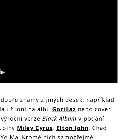
 dobře známy z jiných desek, například
šla už loni na albu
Gorillaz
nebo cover
 výroční verze
Black Album
v podání
upiny
Miley Cyrus
,
Elton John
, Chad
o-Yo Ma. Kromě nich samozřejmě