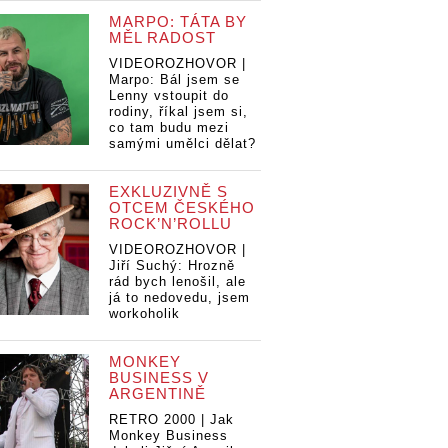
MARPO: TÁTA BY
MĚL RADOST
VIDEOROZHOVOR |
Marpo: Bál jsem se
Lenny vstoupit do
rodiny, říkal jsem si,
co tam budu mezi
samými umělci dělat?
EXKLUZIVNĚ S
OTCEM ČESKÉHO
ROCK’N’ROLLU
VIDEOROZHOVOR |
Jiří Suchý: Hrozně
rád bych lenošil, ale
já to nedovedu, jsem
workoholik
MONKEY
BUSINESS V
ARGENTINĚ
RETRO 2000 | Jak
Monkey Business