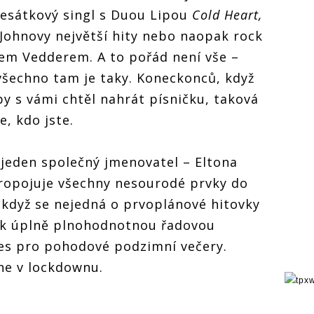
sátkový singl s Duou Lipou
Cold Heart,
Johnovy největší hity nebo naopak rock
em Vedderem. A to pořád není vše –
 všechno tam je taky. Koneckonců, když
 by s vámi chtěl nahrát písničku, taková
e, kdo jste.
jeden společný jmenovatel – Eltona
 propojuje všechny nesourodé prvky do
I když se nejedná o prvoplánové hitovky
tak úplně plnohodnotnou řadovou
res pro pohodové podzimní večery.
ne v lockdownu.