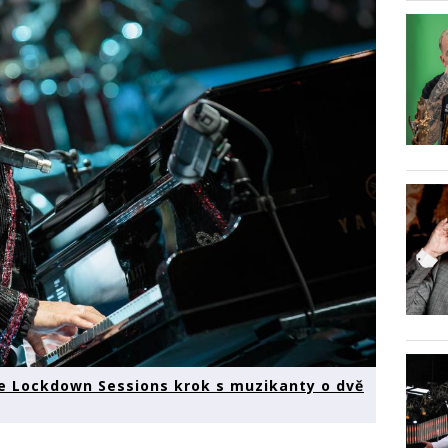
he Lockdown Sessions krok s muzikanty o dvě