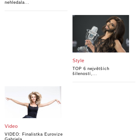
nehledala...
Style
TOP 6 největších
šíleností,...
Video
VIDEO: Finalistka Eurovize
Gabriela...