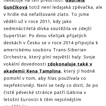
Gunčíková
totiž není ledajaká zpěvačka, ale
v hrdle má nefalšované zlato. To jsme
věděli už v roce 2011, kdy jako
sedmnáctiletá dívka soutěžila ve zdejší
SuperStar. Po dvou všelijak přijatých
deskách v Česku se v roce 2014 připojila k
americkému souboru Trans-Siberian
Orchestra, který plní největší haly. Svoje
vokální dovednosti
zdokonaluje také v
akademii Kena Tamplina
, který jí hodně
pomohl v tom, aby hlas používala co
nejefektivněji. Není se tedy co divit, že po
čistě pěvecké stránce patří Gábina v
letošní Eurovizi k těm nejsilnějším