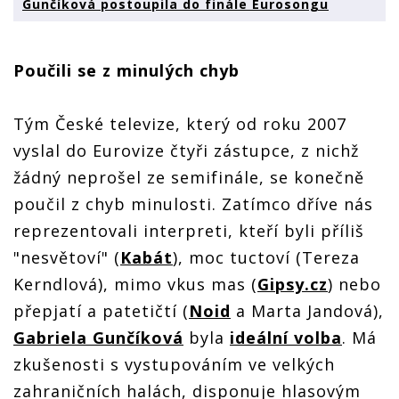
Gunčíková postoupila do finále Eurosongu
Poučili se z minulých chyb
Tým České televize, který od roku 2007
vyslal do Eurovize čtyři zástupce, z nichž
žádný neprošel ze semifinále, se konečně
poučil z chyb minulosti. Zatímco dříve nás
reprezentovali interpreti, kteří byli příliš
"nesvětoví" (
Kabát
), moc tuctoví (Tereza
Kerndlová), mimo vkus mas (
Gipsy.cz
) nebo
přepjatí a patetičtí (
Noid
a Marta Jandová),
Gabriela Gunčíková
byla
ideální volba
. Má
zkušenosti s vystupováním ve velkých
zahraničních halách, disponuje hlasovým