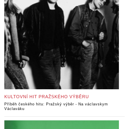
KULTOVNÍ HIT PRAŽSKÉHO VÝBĚRU
Příběh českého hitu: Pražský výběr - Na václavskym
Václaváku