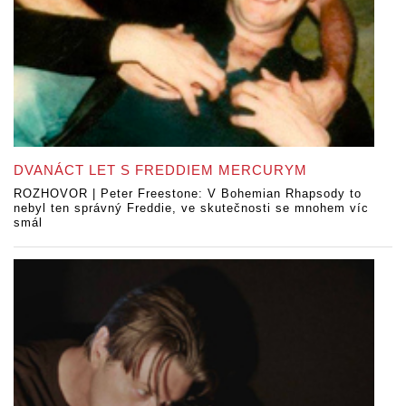
DVANÁCT LET S FREDDIEM MERCURYM
ROZHOVOR | Peter Freestone: V Bohemian Rhapsody to
nebyl ten správný Freddie, ve skutečnosti se mnohem víc
smál