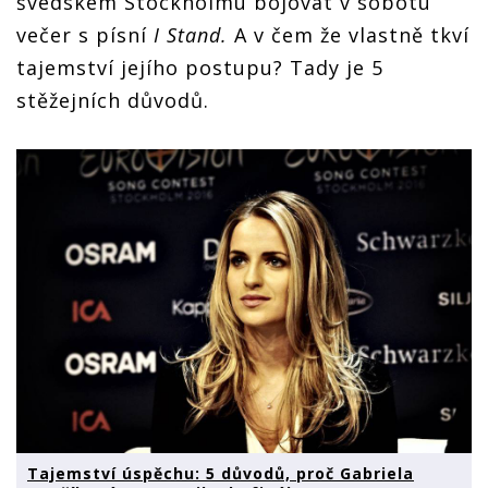
švédském Stockholmu bojovat v sobotu
večer s písní
I Stand.
A v čem že vlastně tkví
tajemství jejího postupu? Tady je 5
stěžejních důvodů.
Tajemství úspěchu: 5 důvodů, proč Gabriela