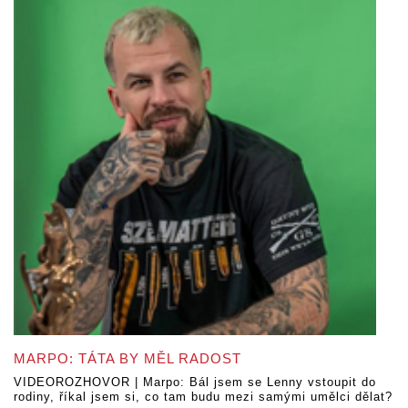
MARPO: TÁTA BY MĚL RADOST
VIDEOROZHOVOR | Marpo: Bál jsem se Lenny vstoupit do
rodiny, říkal jsem si, co tam budu mezi samými umělci dělat?