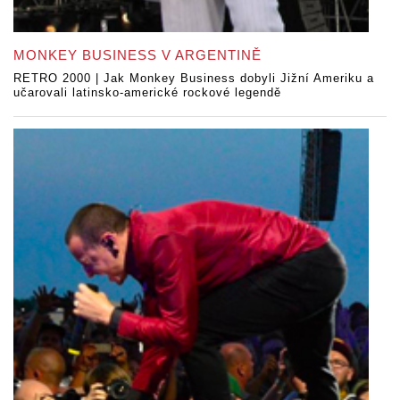
MONKEY BUSINESS V ARGENTINĚ
RETRO 2000 | Jak Monkey Business dobyli Jižní Ameriku a
učarovali latinsko-americké rockové legendě