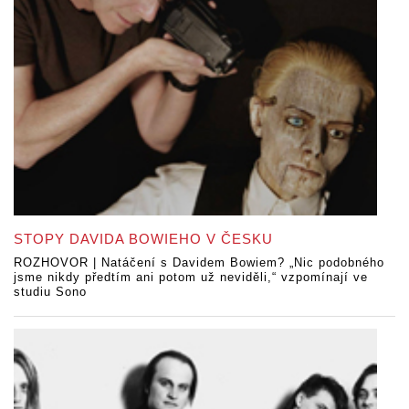
STOPY DAVIDA BOWIEHO V ČESKU
ROZHOVOR | Natáčení s Davidem Bowiem? „Nic podobného
jsme nikdy předtím ani potom už neviděli,“ vzpomínají ve
studiu Sono