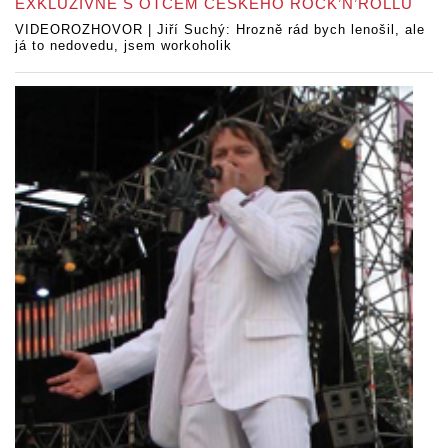
EXKLUZIVNĚ S OTCEM ČESKÉHO ROCK’N’ROLLU
VIDEOROZHOVOR | Jiří Suchý: Hrozně rád bych lenošil, ale
já to nedovedu, jsem workoholik