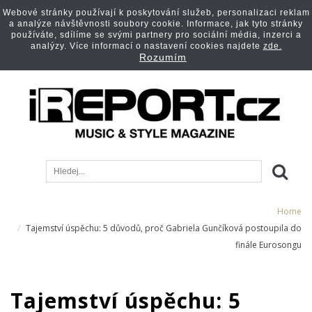
Webové stránky používají k poskytování služeb, personalizaci reklam
a analýze návštěvnosti soubory cookie. Informace, jak tyto stránky
používáte, sdílíme se svými partnery pro sociální média, inzerci a
analýzy. Více informací o nastavení cookies najdete
zde.
Rozumím
Home
Tajemství úspěchu: 5 důvodů, proč Gabriela Gunčíková postoupila do
finále Eurosongu
Tajemství úspěchu: 5