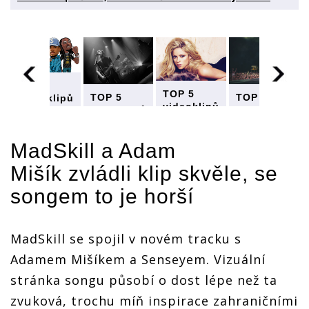
TOP 5
TOP 5
TOP 5
TOP 5
videoklipů
videoklipů
videoklipů
videoklipů
týdne:
týdne:
týdne:
týdne:
Kygo a
Kygo a
Kygo a
Kygo a
Imagine
Imagine
MadSkill a
Adam
Imagine
Imagine
Dragons
Dragons
Dragons
Dragons
obsadili
Mišík
zvládli klip skvěle, se
obsadili
obsadili
obsadili
příšeru,
příšeru,
příšeru,
příšeru,
Adam
songem to je horší
Adam
Adam
Adam
Mišík
Mišík
Mišík
Mišík
vsadil na
vsadil na
vsadil na
vsadil na
jistotu
jistotu
jistotu
jistotu
MadSkill se spojil v novém tracku s
Adamem Mišíkem a Senseyem. Vizuální
stránka songu působí o dost lépe než ta
zvuková, trochu míň inspirace zahraničními