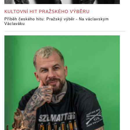
KULTOVNÍ HIT PRAŽSKÉHO VÝBĚRU
Příběh českého hitu: Pražský výběr - Na václavskym
Václaváku