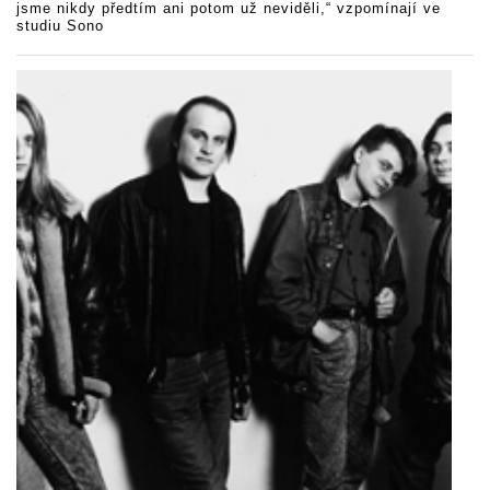
jsme nikdy předtím ani potom už neviděli,“ vzpomínají ve
studiu Sono