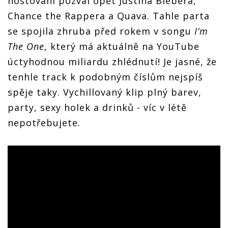
hostování pozval opět Justina Biebera,
Chance the Rappera a Quava. Tahle parta
se spojila zhruba před rokem v songu
I’m
The One
, který má aktuálně na YouTube
úctyhodnou miliardu zhlédnutí! Je jasné, že
tenhle track k podobným číslům nejspíš
spěje taky. Vychillovaný klip plný barev,
party, sexy holek a drinků - víc v létě
nepotřebujete.