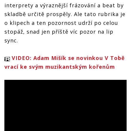
interprety a výraznější frázování a beat by
skladbě určitě prospěly. Ale tato rubrika je
o klipech a ten pozornost udrží po celou
stopáž, snad jen příště víc pozor na lip
sync.
VIDEO: Adam Mišík se novinkou V Tobě
vrací ke svým muzikantským kořenům