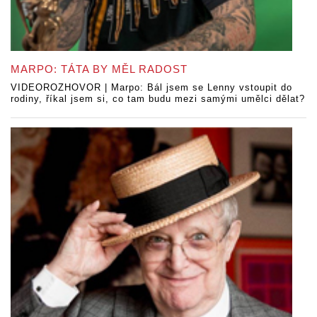
MARPO: TÁTA BY MĚL RADOST
VIDEOROZHOVOR | Marpo: Bál jsem se Lenny vstoupit do
rodiny, říkal jsem si, co tam budu mezi samými umělci dělat?