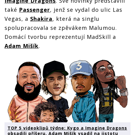
Imagine Dragons
. Své novinky představili
také
Passenger
, jenž se vydal do ulic Las
Vegas, a
Shakira
, která na singlu
spolupracovala se zpěvákem Malumou.
Domácí tvorbu reprezentují MadSkill a
Adam Mišík
.
TOP 5 videoklipů týdne: Kygo a Imagine Dragons
obsadili příšeru, Adam Mišík vsadil na jistotu