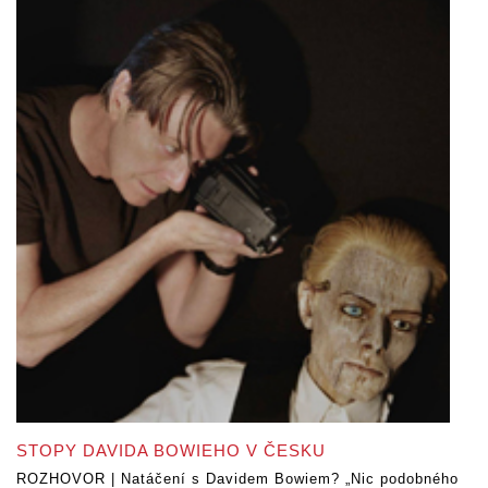
STOPY DAVIDA BOWIEHO V ČESKU
ROZHOVOR | Natáčení s Davidem Bowiem? „Nic podobného