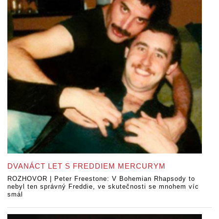
DVANÁCT LET S FREDDIEM MERCURYM
ROZHOVOR | Peter Freestone: V Bohemian Rhapsody to
nebyl ten správný Freddie, ve skutečnosti se mnohem víc
smál