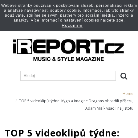
Webové stránky používají k poskytování služeb, personalizaci reklam
a analýze návštěvnosti soubory cookie. Informace, jak tyto stránky
používáte, sdílíme se svými partnery pro sociální média, inzerci a
analýzy. Více informací o nastavení cookies najdete
zde.
Rozumím
Home
TOP 5 videoklipů týdne: Kygo a Imagine Dragons obsadili příšeru,
Adam Mišík vsadil na jistotu
TOP 5 videoklipů týdne: