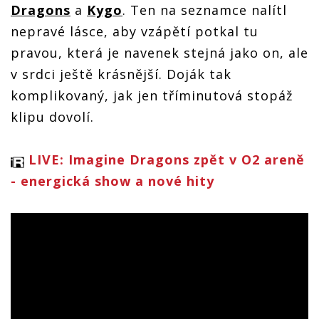
Dragons
a
Kygo
. Ten na seznamce nalítl
nepravé lásce, aby vzápětí potkal tu
pravou, která je navenek stejná jako on, ale
v srdci ještě krásnější. Doják tak
komplikovaný, jak jen tříminutová stopáž
klipu dovolí.
LIVE: Imagine Dragons zpět v O2 areně
- energická show a nové hity