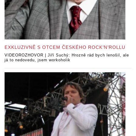
EXKLUZIVNĚ S OTCEM ČESKÉHO ROCK’N’ROLLU
VIDEOROZHOVOR | Jiří Suchý: Hrozně rád bych lenošil, ale
já to nedovedu, jsem workoholik