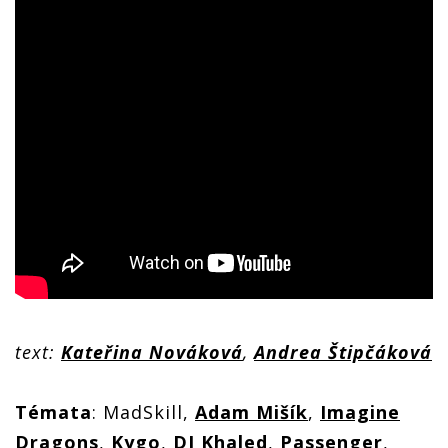
text:
Kateřina Nováková
,
Andrea Štipčáková
Témata
: MadSkill,
Adam Mišík
,
Imagine
Dragons
,
Kygo
,
DJ Khaled
,
Passenger
,