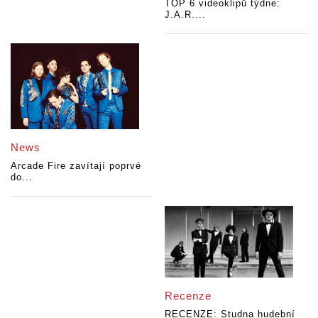
TOP 6 videoklipů týdne:
J.A.R....
News
Arcade Fire zavítají poprvé
do...
Recenze
RECENZE: Studna hudební