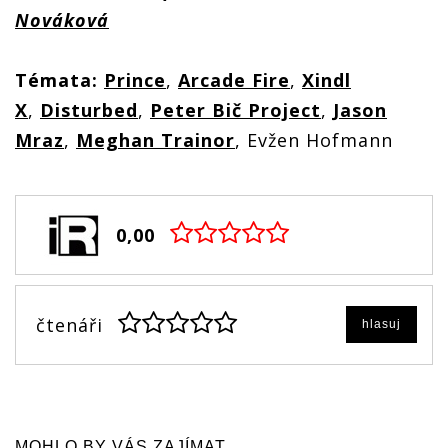
Nováková
Témata:
Prince
,
Arcade Fire
,
Xindl
X
,
Disturbed
,
Peter Bič Project
,
Jason
Mraz
,
Meghan Trainor
, Evžen Hofmann
0,00
čtenáři
hlasuj
MOHLO BY VÁS ZAJÍMAT