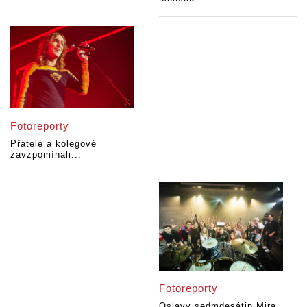
Fotoreporty
Přátelé a kolegové
zavzpomínali...
Fotoreporty
Oslavy sedmdesátin Mira