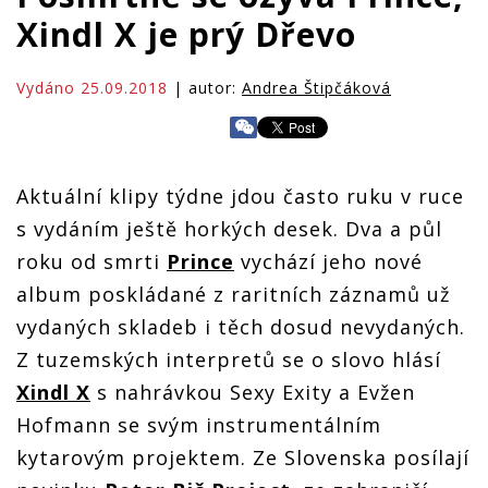
Xindl X je prý Dřevo
Vydáno 25.09.2018
| autor:
Andrea Štipčáková
Aktuální klipy týdne jdou často ruku v ruce
s vydáním ještě horkých desek. Dva a půl
roku od smrti
Prince
vychází jeho nové
album poskládané z raritních záznamů už
vydaných skladeb i těch dosud nevydaných.
Z tuzemských interpretů se o slovo hlásí
Xindl X
s nahrávkou Sexy Exity a Evžen
Hofmann se svým instrumentálním
kytarovým projektem. Ze Slovenska posílají