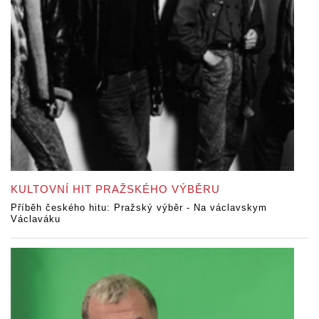
KULTOVNÍ HIT PRAŽSKÉHO VÝBĚRU
Příběh českého hitu: Pražský výběr - Na václavskym
Václaváku