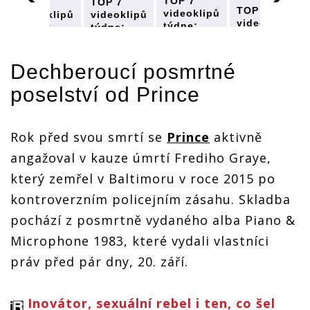
TOP 7
TOP 7
TOP 7
TOP 7
videoklipů
videoklipů
videoklipů
videoklipů
týdne:
týdne:
týdne:
týdne:
Posmrtně
Posmrtně
Posmrtně
Posmrtně
se ozývá
se ozývá
se ozývá
se ozývá
Prince,
Prince,
Prince,
Dechberoucí posmrtné
Prince,
Xindl X je
Xindl X je
Xindl X je
Xindl X je
prý Dřevo
poselství od
Prince
prý Dřevo
prý Dřevo
prý Dřevo
Rok před svou smrtí se
Prince
aktivně
angažoval v kauze úmrtí Frediho Graye,
který zemřel v Baltimoru v roce 2015 po
kontroverzním policejním zásahu. Skladba
pochází z posmrtně vydaného alba Piano &
Microphone 1983, které vydali vlastníci
práv před pár dny, 20. září.
Inovátor, sexuální rebel i ten, co šel