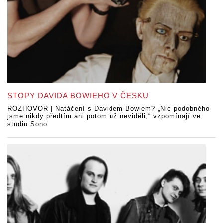
STOPY DAVIDA BOWIEHO V ČESKU
ROZHOVOR | Natáčení s Davidem Bowiem? „Nic podobného
jsme nikdy předtím ani potom už neviděli,“ vzpomínají ve
studiu Sono