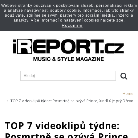
Webové stránky používají k poskytování služeb, personalizaci reklam
a analýze návštěvnosti soubory cookie. Informace, jak tyto stránky
používáte, sdílíme se svými partnery pro sociální média, inzerci a
analýzy. Více informací o nastavení cookies najdete
zde.
Rozumím
Home
TOP 7 videoklipů týdne: Posmrtně se ozývá Prince, Xindl X je prý Dřevo
TOP 7 videoklipů týdne:
Posmrtně se ozývá Prince,