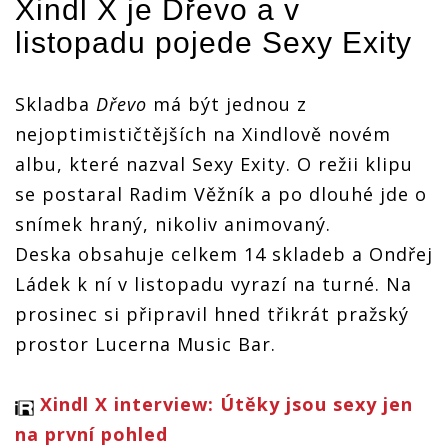
Xindl X
je Dřevo a v
listopadu pojede Sexy Exity
Skladba
Dřevo
má být jednou z
nejoptimističtějších na Xindlově novém
albu, které nazval Sexy Exity. O režii klipu
se postaral Radim Věžník a po dlouhé jde o
snímek hraný, nikoliv animovaný.
Deska obsahuje celkem 14 skladeb a Ondřej
Ládek k ní v listopadu vyrazí na turné. Na
prosinec si připravil hned třikrát pražský
prostor Lucerna Music Bar.
Xindl X interview: Útěky jsou sexy jen
na první pohled