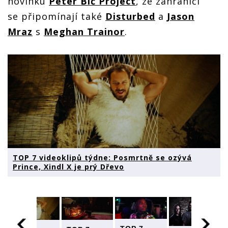
novinku
Peter Bič Project
, ze zahraničí
se připomínají také
Disturbed
a
Jason
Mraz
s
Meghan Trainor
.
TOP 7 videoklipů týdne: Posmrtně se ozývá
Prince, Xindl X je prý Dřevo