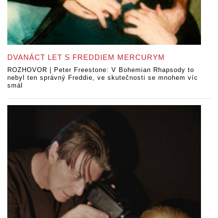
DVANÁCT LET S FREDDIEM MERCURYM
ROZHOVOR | Peter Freestone: V Bohemian Rhapsody to
nebyl ten správný Freddie, ve skutečnosti se mnohem víc
smál