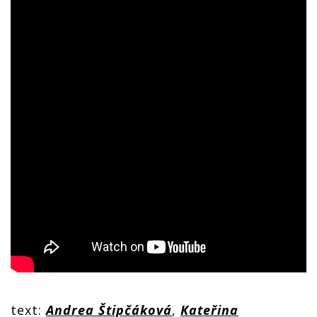
text:
Andrea Štipčáková
,
Kateřina