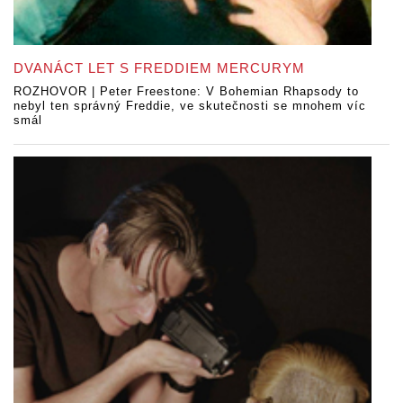
DVANÁCT LET S FREDDIEM MERCURYM
ROZHOVOR | Peter Freestone: V Bohemian Rhapsody to
nebyl ten správný Freddie, ve skutečnosti se mnohem víc
smál