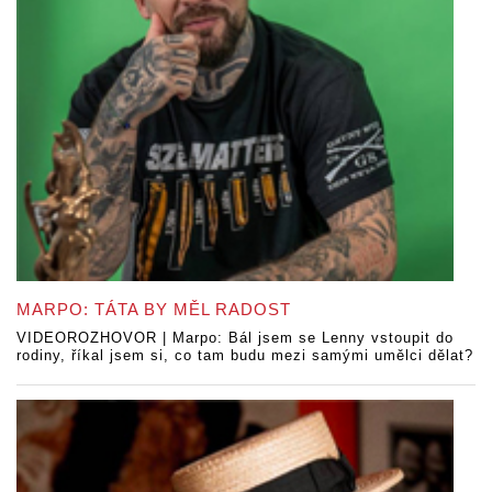
MARPO: TÁTA BY MĚL RADOST
VIDEOROZHOVOR | Marpo: Bál jsem se Lenny vstoupit do
rodiny, říkal jsem si, co tam budu mezi samými umělci dělat?