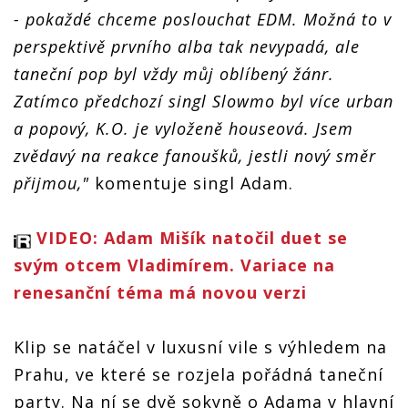
trojúhelník
trojúhelník
trojúhelník
trojúhelník
- pokaždé chceme poslouchat EDM. Možná to v
perspektivě prvního alba tak nevypadá, ale
taneční pop byl vždy můj oblíbený žánr.
Zatímco předchozí singl Slowmo byl více urban
a popový, K.O. je vyloženě houseová. Jsem
zvědavý na reakce fanoušků, jestli nový směr
přijmou,"
komentuje singl Adam.
VIDEO: Adam Mišík natočil duet se
svým otcem Vladimírem. Variace na
renesanční téma má novou verzi
Klip se natáčel v luxusní vile s výhledem na
Prahu, ve které se rozjela pořádná taneční
party. Na ní se dvě sokyně o Adama v hlavní