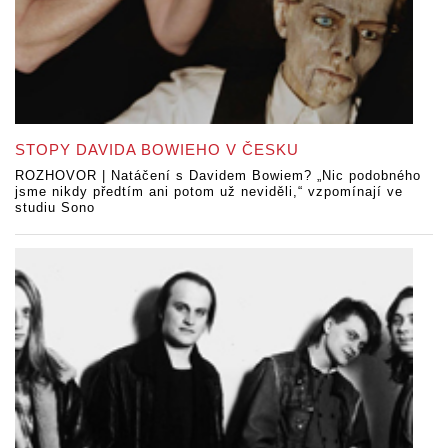
STOPY DAVIDA BOWIEHO V ČESKU
ROZHOVOR | Natáčení s Davidem Bowiem? „Nic podobného
jsme nikdy předtím ani potom už neviděli,“ vzpomínají ve
studiu Sono