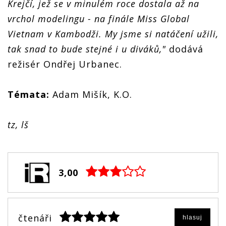
Krejčí, jež se v minulém roce dostala až na
vrchol modelingu - na finále Miss Global
Vietnam v Kambodži. My jsme si natáčení užili,
tak snad to bude stejné i u diváků,"
dodává
režisér Ondřej Urbanec.
Témata:
Adam Mišík, K.O.
tz, lš
3,00
čtenáři
hlasuj