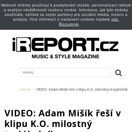
Webové stránky používají k poskytování služeb, personalizaci reklam
a analýze návštěvnosti soubory cookie. Informace, jak tyto stránky
používáte, sdílíme se svými partnery pro sociální média, inzerci a
analýzy. Více informací o nastavení cookies najdete
zde.
Rozumím
Home
VIDEO: Adam Mišík řeší v klipu K.O. milostný trojúhelník
VIDEO: Adam Mišík řeší v
klipu K.O. milostný