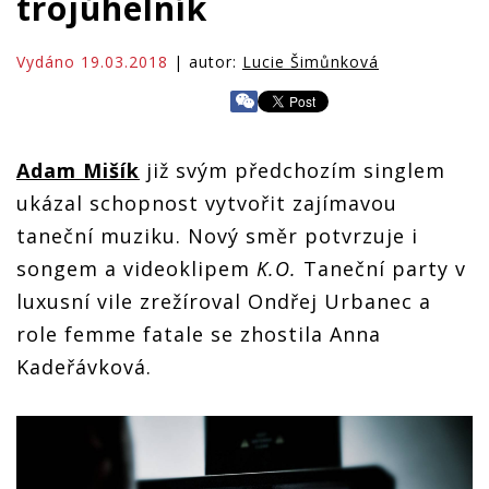
trojúhelník
Vydáno 19.03.2018
| autor:
Lucie Šimůnková
Adam Mišík
již svým předchozím singlem
ukázal schopnost vytvořit zajímavou
taneční muziku. Nový směr potvrzuje i
songem a videoklipem
K.O.
Taneční party v
luxusní vile zrežíroval Ondřej Urbanec a
role femme fatale se zhostila Anna
Kadeřávková.