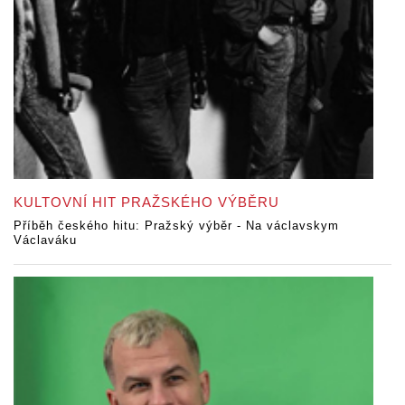
KULTOVNÍ HIT PRAŽSKÉHO VÝBĚRU
Příběh českého hitu: Pražský výběr - Na václavskym
Václaváku