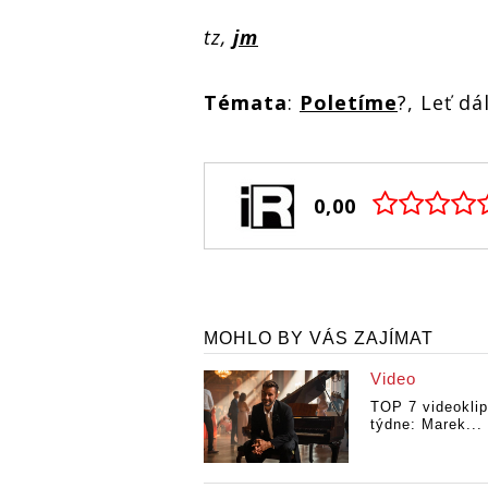
tz,
jm
Témata
:
Poletíme
?, Leť dá
0,00
MOHLO BY VÁS ZAJÍMAT
Video
TOP 7 videokli
týdne: Marek...