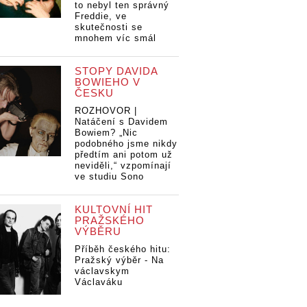
to nebyl ten správný
Freddie, ve
skutečnosti se
mnohem víc smál
STOPY DAVIDA
BOWIEHO V
ČESKU
ROZHOVOR |
Natáčení s Davidem
Bowiem? „Nic
podobného jsme nikdy
předtím ani potom už
neviděli,“ vzpomínají
ve studiu Sono
KULTOVNÍ HIT
PRAŽSKÉHO
VÝBĚRU
Příběh českého hitu:
Pražský výběr - Na
václavskym
Václaváku