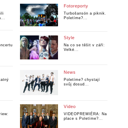
Fotoreporty
li
Turbošansón a piknik.
...
Poletíme?...
Style
oncertu
Na co se těšit v září:
Velké...
News
tatný
Poletíme? chystají
svůj dosud...
Video
view:
VIDEOPREMIÉRA: Na
place s Poletíme?...