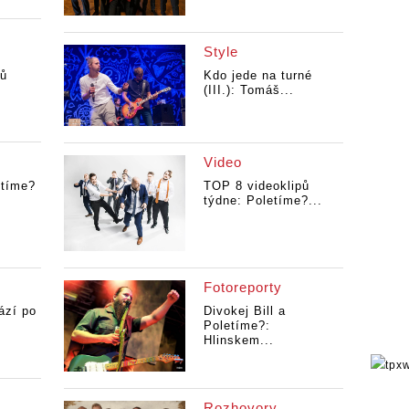
Style
pů
Kdo jede na turné
(III.): Tomáš...
Video
tíme?
TOP 8 videoklipů
týdne: Poletíme?...
Fotoreporty
ází po
Divokej Bill a
Poletíme?:
Hlinskem...
Rozhovory