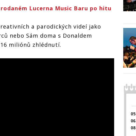
yprodaném Lucerna Music Baru po hitu
reativních a parodických videí jako
rců nebo Sám doma s Donaldem
16 miliónů zhlédnutí.
05
06
08