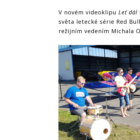
V novém videoklipu
Leť dál
světa letecké série Red Bul
režijním vedením Michala O