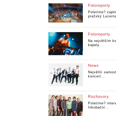
Fotoreporty
Poletíme? zaplni
pražský Lucerna
Fotoreporty
Na největším k
kapely...
News
Největší samos
koncert...
Rozhovory
Poletíme? inter
Inkubační...