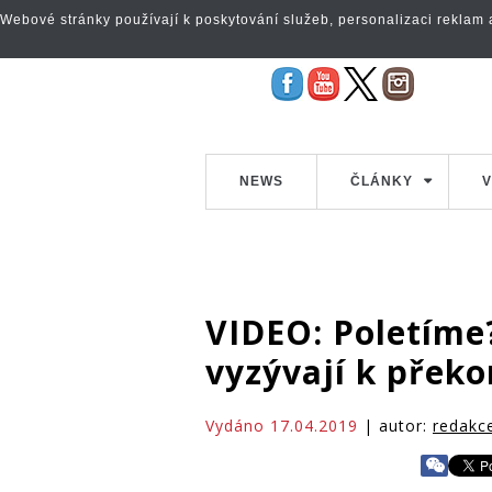
Webové stránky používají k poskytování služeb, personalizaci reklam a 
NEWS
ČLÁNKY
V
VIDEO: Poletíme
vyzývají k překo
Vydáno 17.04.2019
| autor:
redakc