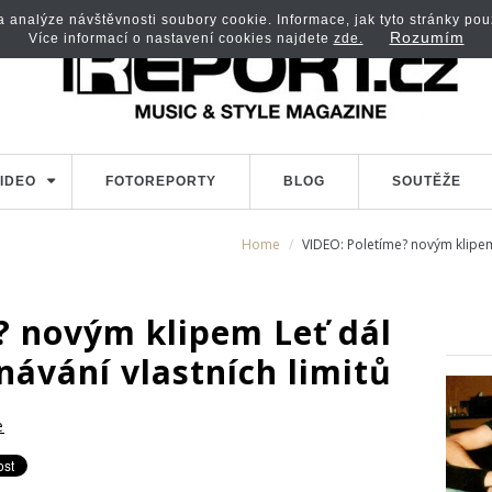
analýze návštěvnosti soubory cookie. Informace, jak tyto stránky použí
Rozumím
Více informací o nastavení cookies najdete
zde.
IDEO
FOTOREPORTY
BLOG
SOUTĚŽE
Home
VIDEO: Poletíme? novým klipem 
? novým klipem Leť dál
návání vlastních limitů
e