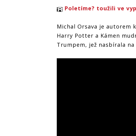
Poletíme? toužili ve v
Michal Orsava je autorem k
Harry Potter a Kámen mud
Trumpem, jež nasbírala na 