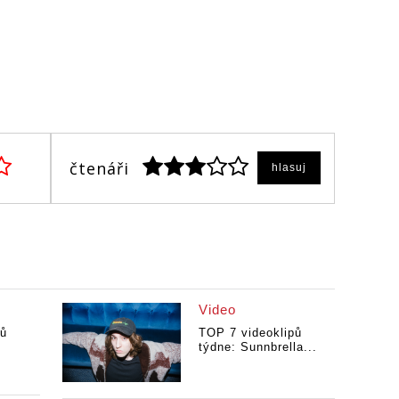
l
čtenáři
hlasuj
Video
pů
TOP 7 videoklipů
týdne: Sunnbrella...