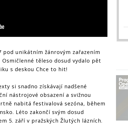
07 pod unikátním žánrovým zařazením
. Osmičlenné těleso dosud vydalo pět
iku s deskou Chce to hit!
exty si snadno získávají nadšené
iční nástrojové obsazení a svižnou
rtně nabitá festivalová sezóna, během
ensko. Léto zakončí svým dosud
m 5. září v pražských Žlutých lázních.