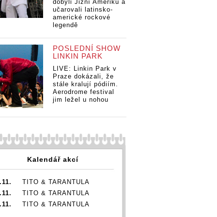
dobyli Jižní Ameriku a
učarovali latinsko-
americké rockové
legendě
POSLEDNÍ SHOW
LINKIN PARK
LIVE: Linkin Park v
Praze dokázali, že
stále kralují pódiím.
Aerodrome festival
jim ležel u nohou
Kalendář akcí
.11.
TITO & TARANTULA
.11.
TITO & TARANTULA
.11.
TITO & TARANTULA