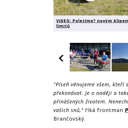
VIDEO: Poletíme? novým klipem
limitů
VIDEO: Poletíme?
VIDEO: Poletíme?
VIDEO
"Píseň věnujeme všem, kteří s
novým klipem Leť dál
novým klipem Leť dál
novým
vyzývají k překonávání
vyzývají k překonávání
vyzýv
překonávat. Je o naději a tak
vlastních limitů
vlastních limitů
vlastn
přinášených životem. Nenecht
vašich snů,"
říká frontman
Brančovský.