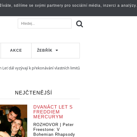
váte, sdílíme se svými partnery pro sociální média, inzerci a analýzy.
AKCE
ŽEBŘÍK
Leť dál vyzývají k překonávání vlastních limitů
NEJČTENĚJŠÍ
DVANÁCT LET S
FREDDIEM
MERCURYM
ROZHOVOR | Peter
Freestone: V
Bohemian Rhapsody