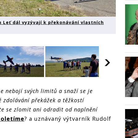
 Leť dál vyzývají k překonávání vlastních
: Poletíme?
VIDEO: Poletíme?
VIDEO: Pol
e nebojí svých limitů a snaží se je
 klipem Leť dál
novým klipem Leť dál
novým klip
ají k překonávání
vyzývají k překonávání
vyzývají k
é zdolávání překážek a těžkostí
ích limitů
vlastních limitů
vlastních l
e se zlomit ani odradit od naplnění
Poletíme
? a uznávaný výtvarník Rudolf