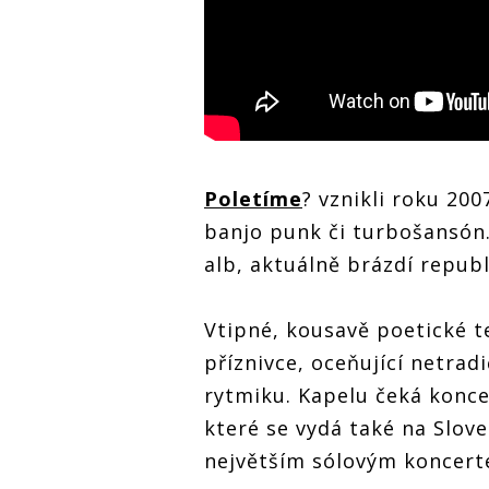
Poletíme
? vznikli roku 20
banjo punk či turbošansón
alb, aktuálně brázdí republ
Vtipné, kousavě poetické t
příznivce, oceňující netrad
rytmiku. Kapelu čeká konce
které se vydá také na Slov
největším sólovým koncerte