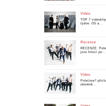
Video
TOP 7 videokli
týdne: O5 a...
Recenze
RECENZE: Pole
jsou hitoví po...
Video
Poletíme? přich
obměně...
Video