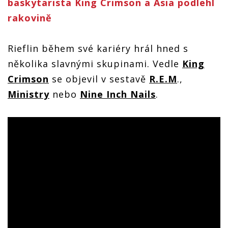
baskytarista King Crimson a Asia podlehl
rakovině
Rieflin během své kariéry hrál hned s
několika slavnými skupinami. Vedle
King
Crimson
se objevil v sestavě
R.E.M
.,
Ministry
nebo
Nine Inch Nails
.