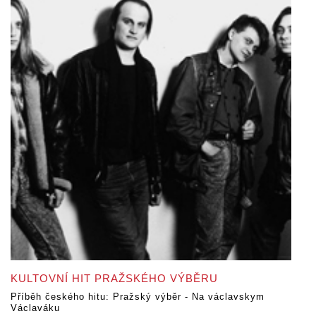
KULTOVNÍ HIT PRAŽSKÉHO VÝBĚRU
Příběh českého hitu: Pražský výběr - Na václavskym
Václaváku