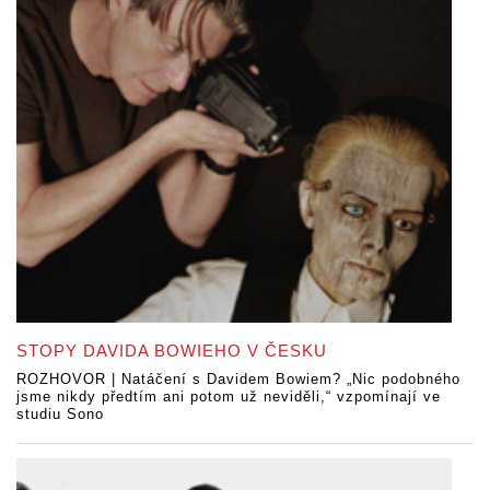
STOPY DAVIDA BOWIEHO V ČESKU
ROZHOVOR | Natáčení s Davidem Bowiem? „Nic podobného
jsme nikdy předtím ani potom už neviděli,“ vzpomínají ve
studiu Sono