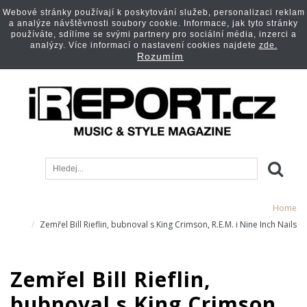
Webové stránky používají k poskytování služeb, personalizaci reklam
a analýze návštěvnosti soubory cookie. Informace, jak tyto stránky
používáte, sdílíme se svými partnery pro sociální média, inzerci a
analýzy. Více informací o nastavení cookies najdete
zde.
Rozumím
Home
Zemřel Bill Rieflin, bubnoval s King Crimson, R.E.M. i Nine Inch Nails
Zemřel Bill Rieflin,
bubnoval s King Crimson,