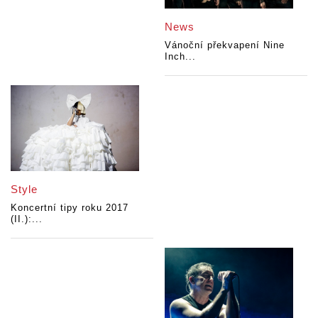
News
Vánoční překvapení Nine
Inch...
Style
Koncertní tipy roku 2017
(II.):...