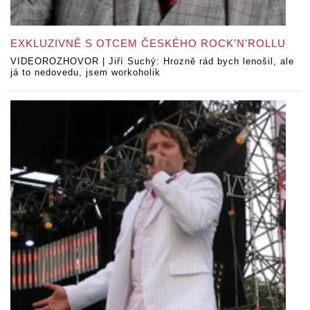
EXKLUZIVNĚ S OTCEM ČESKÉHO ROCK’N’ROLLU
VIDEOROZHOVOR | Jiří Suchý: Hrozně rád bych lenošil, ale
já to nedovedu, jsem workoholik