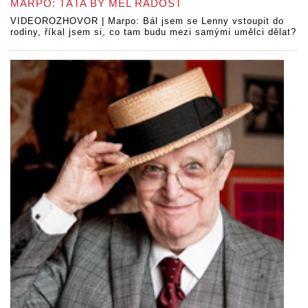
MARPO: TÁTA BY MĚL RADOST
VIDEOROZHOVOR | Marpo: Bál jsem se Lenny vstoupit do
rodiny, říkal jsem si, co tam budu mezi samými umělci dělat?