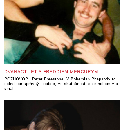
DVANÁCT LET S FREDDIEM MERCURYM
ROZHOVOR | Peter Freestone: V Bohemian Rhapsody to
nebyl ten správný Freddie, ve skutečnosti se mnohem víc
smál