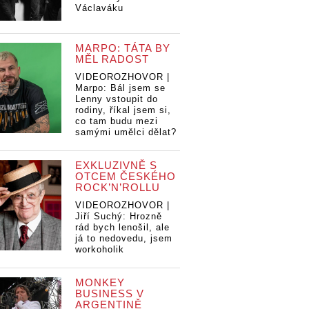
Václaváku
MARPO: TÁTA BY
MĚL RADOST
VIDEOROZHOVOR |
Marpo: Bál jsem se
Lenny vstoupit do
rodiny, říkal jsem si,
co tam budu mezi
samými umělci dělat?
EXKLUZIVNĚ S
OTCEM ČESKÉHO
ROCK’N’ROLLU
VIDEOROZHOVOR |
Jiří Suchý: Hrozně
rád bych lenošil, ale
já to nedovedu, jsem
workoholik
MONKEY
BUSINESS V
ARGENTINĚ