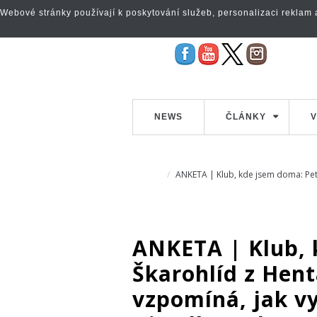
Webové stránky používají k poskytování služeb, personalizaci reklam a 
NEWS
ČLÁNKY
V
ANKETA | Klub, kde jsem doma: Pet
ANKETA | Klub, 
Škarohlíd z Hent
vzpomíná, jak vy