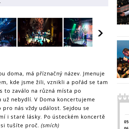
a
ANKETA | Klub,
ANKETA | Klub,
lub,
ANKETA
kde jsem doma:
kde jsem doma:
oma:
kde js
Petr Škarohlíd z
Petr Škarohlíd z
líd z
Petr Šk
Hentai
Hentai
Hentai
lou doma, má příznačný název. Jmenuje
Corporation
Corporation
n
Corpor
vzpomíná, jak
vzpomíná, jak
jak
vzpomí
m, kde jsme žili, vznikli a pořád se tam
vypravili autobus
vypravili autobus
utobus
vypravi
ás to zaválo na různá místa po
do Divadla pod
do Divadla pod
 pod
do Div
Lampou a Honza
Lampou a Honza
Honza
Lampou
m už nebydlí. V Doma koncertujeme
Unger ze Zrní má
Unger ze Zrní má
ní má
Unger 
nejradši zapadlá
nejradši zapadlá
padlá
nejradš
o pro nás vždy událost. Sejdou se
místa
místa
místa
mí i staré lásky. Po ústeckém koncertě
05
si tušíte proč.
(smích)
06