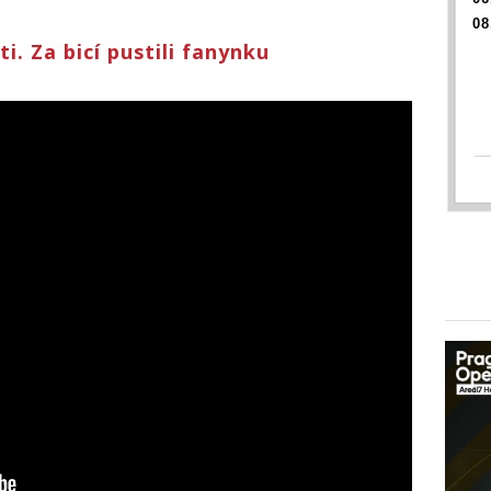
08
i. Za bicí pustili fanynku