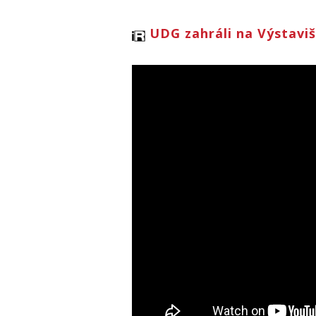
UDG zahráli na Výstavišt