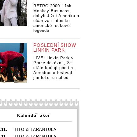
RETRO 2000 | Jak
Monkey Business
dobyli Jižní Ameriku a
učarovali latinsko-
americké rockové
legendě
POSLEDNÍ SHOW
LINKIN PARK
ANKETA | Klub,
AN
 | Klub,
ANKETA | Klub,
LIVE: Linkin Park v
kde jsem doma:
kd
em doma:
kde jsem doma:
Praze dokázali, že
stále kralují pódiím.
Petr Škarohlíd z
Pe
arohlíd z
Petr Škarohlíd z
Aerodrome festival
Hentai
He
Hentai
jim ležel u nohou
Corporation
Co
ation
Corporation
vzpomíná, jak
vz
ná, jak
vzpomíná, jak
vypravili autobus
vy
li autobus
vypravili autobus
do Divadla pod
do
adla pod
do Divadla pod
Lampou a Honza
La
 a Honza
Lampou a Honza
Unger ze Zrní má
Un
ze Zrní má
Unger ze Zrní má
nejradši zapadlá
ne
i zapadlá
nejradši zapadlá
Kalendář akcí
místa
mí
místa
.11.
TITO & TARANTULA
.11.
TITO & TARANTULA