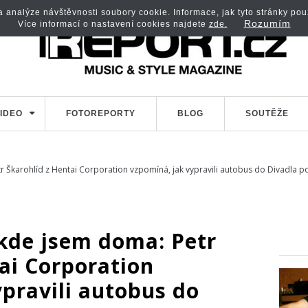
analýze návštěvnosti soubory cookie. Informace, jak tyto stránky použí
Rozumím
Více informací o nastavení cookies najdete
zde.
IDEO
FOTOREPORTY
BLOG
SOUTĚŽE
r Škarohlíd z Hentai Corporation vzpomíná, jak vypravili autobus do Divadla 
kde jsem doma: Petr
ai Corporation
pravili autobus do