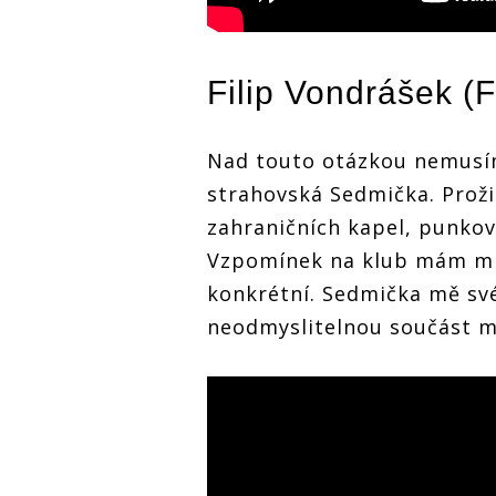
Filip Vondrášek (
F
Nad touto otázkou nemusím
strahovská Sedmička. Proži
zahraničních kapel, punkov
Vzpomínek na klub mám mn
konkrétní. Sedmička mě sv
neodmyslitelnou součást mé