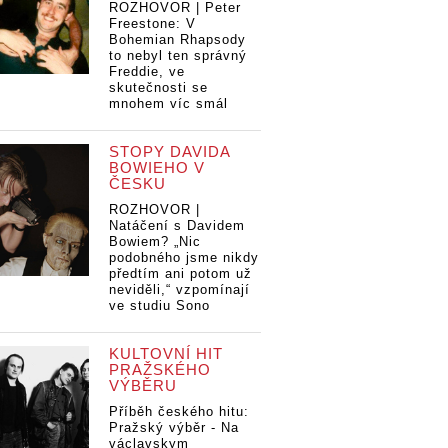
ROZHOVOR | Peter
Freestone: V
Bohemian Rhapsody
to nebyl ten správný
Freddie, ve
skutečnosti se
mnohem víc smál
STOPY DAVIDA
BOWIEHO V
ČESKU
ROZHOVOR |
Natáčení s Davidem
Bowiem? „Nic
podobného jsme nikdy
předtím ani potom už
neviděli,“ vzpomínají
ve studiu Sono
KULTOVNÍ HIT
PRAŽSKÉHO
VÝBĚRU
Příběh českého hitu:
Pražský výběr - Na
václavskym