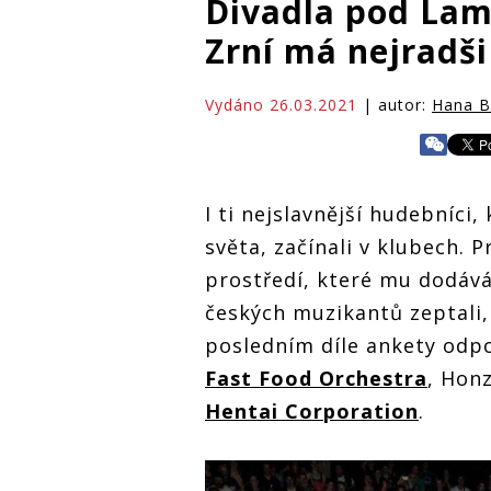
Divadla pod Lam
Zrní má nejradši
Vydáno 26.03.2021
| autor:
Hana B
I ti nejslavnější hudebníci,
světa, začínali v klubech. 
prostředí, které mu dodává
českých muzikantů zeptali, 
posledním díle ankety odpo
Fast Food Orchestra
, Hon
Hentai Corporation
.