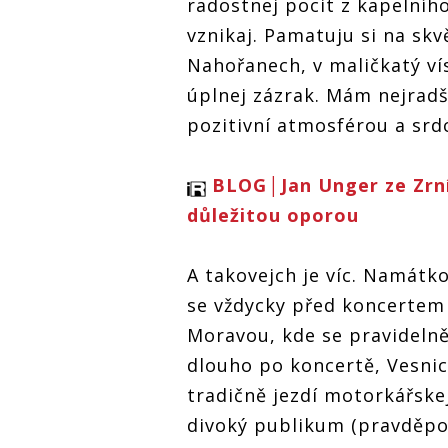
radostnej pocit z kapelníh
vznikaj. Pamatuju si na skvě
Nahořanech, v maličkatý vís
úplnej zázrak. Mám nejradši
pozitivní atmosférou a sr
BLOG│Jan Unger ze Zrní:
důležitou oporou
A takovejch je víc. Namátko
se vždycky před koncertem 
Moravou, kde se pravidelně
dlouho po koncertě, Vesni
tradičně jezdí motorkářske
divoký publikum (pravděpod