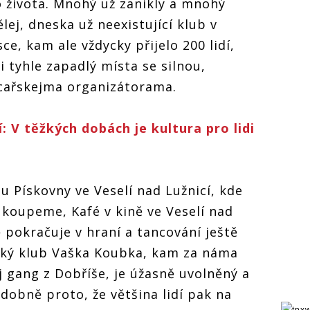
o života. Mnohý už zanikly a mnohý
lej, dneska už neexistující klub v
ce, kam ale vždycky přijelo 200 lidí,
 tyhle zapadlý místa se silnou,
dcařskejma organizátorama.
 V těžkých dobách je kultura pro lidi
u Pískovny ve Veselí nad Lužnicí, kde
koupeme, Kafé v kině ve Veselí nad
 pokračuje v hraní a tancování ještě
cký klub Vaška Koubka, kam za náma
j gang z Dobříše, je úžasně uvolněný a
obně proto, že většina lidí pak na