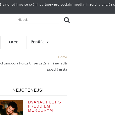
váte, sdílíme se svými partnery pro sociální média, inzerci a analýzy.
AKCE
ŽEBŘÍK
Home
pod Lampou a Honza Unger ze Zrní má nejradši
zapadlá místa
NEJČTENĚJŠÍ
DVANÁCT LET S
FREDDIEM
MERCURYM