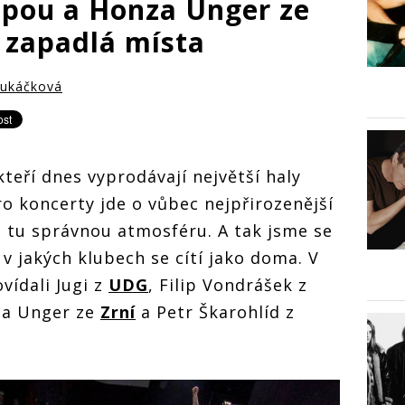
pou a Honza Unger ze
 zapadlá místa
ukáčková
 kteří dnes vyprodávají největší haly
Pro koncerty jde o vůbec nejpřirozenější
 tu správnou atmosféru. A tak jsme se
v jakých klubech se cítí jako doma. V
vídali Jugi z
UDG
, Filip Vondrášek z
za Unger ze
Zrní
a Petr Škarohlíd z