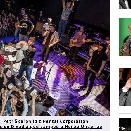
 Petr Škarohlíd z Hentai Corporation
us do Divadla pod Lampou a Honza Unger ze