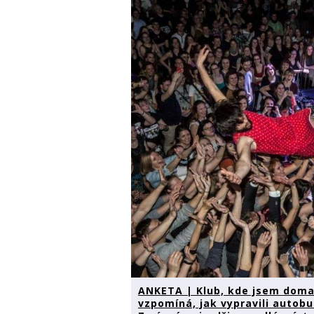
ANKETA | Klub, kde jsem doma:
vzpomíná, jak vypravili autob