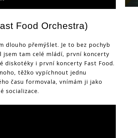
ast Food Orchestra
)
 dlouho přemýšlet. Je to bez pochyb
l jsem tam celé mládí, první koncerty
é diskotéky i první koncerty Fast Food.
oho, těžko vypíchnout jednu
ého času formovala, vnímám ji jako
 socializace.