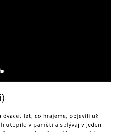
í
)
 dvacet let, co hrajeme, objevili už
ch utopilo v paměti a splývaj v jeden