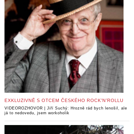
EXKLUZIVNĚ S OTCEM ČESKÉHO ROCK’N’ROLLU
VIDEOROZHOVOR | Jiří Suchý: Hrozně rád bych lenošil, ale
já to nedovedu, jsem workoholik