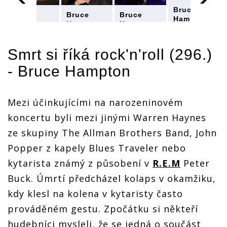
Bruce
Bruce
Bruce
Bruce
Hampton -
Hampton -
Hampton -
Hampton -
kytarový
kytarový
kytarový
kytarový
osmý div
osmý div
osmý div
osmý div
světa.
Smrt si říká rock'n'roll (296.)
světa.
světa.
světa.
Zemřel na
Zemřel na
Zemřel na
Zemřel na
pódiu při
- Bruce Hampton
pódiu při
pódiu při
pódiu při
oslavě
oslavě
oslavě
oslavě
svých
svých
svých
svých
sedmdesátin
tin
sedmdesátin
sedmdesátin
sedmdesátin
Mezi účinkujícími na narozeninovém
koncertu byli mezi jinými Warren Haynes
ze skupiny The Allman Brothers Band, John
Popper z kapely Blues Traveler nebo
kytarista známý z působení v
R.E.M
Peter
Buck. Úmrtí předcházel kolaps v okamžiku,
kdy klesl na kolena v kytaristy často
prováděném gestu. Zpočátku si někteří
hudebníci mysleli, že se jedná o součást