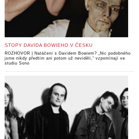
STOPY DAVIDA BOWIEHO V ČESKU
ROZHOVOR | Natáčení s Davidem Bowiem? „Nic podobného
jsme nikdy předtím ani potom už neviděli,“ vzpomínají ve
studiu Sono