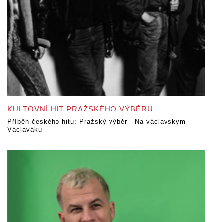
KULTOVNÍ HIT PRAŽSKÉHO VÝBĚRU
Příběh českého hitu: Pražský výběr - Na václavskym
Václaváku