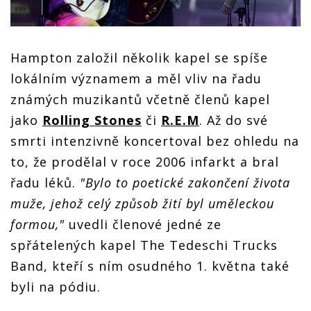
Hampton založil několik kapel se spíše
lokálním významem a měl vliv na řadu
známých muzikantů včetně členů kapel
jako
Rolling Stones
či
R.E.M
. Až do své
smrti intenzivně koncertoval bez ohledu na
to, že prodělal v roce 2006 infarkt a bral
řadu léků.
"Bylo to poetické zakončení života
muže, jehož celý způsob žití byl uměleckou
formou,"
uvedli členové jedné ze
spřátelených kapel The Tedeschi Trucks
Band, kteří s ním osudného 1. května také
byli na pódiu.