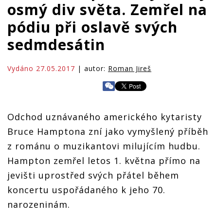
osmý div světa. Zemřel na
pódiu při oslavě svých
sedmdesátin
Vydáno 27.05.2017
| autor:
Roman Jireš
Odchod uznávaného amerického kytaristy
Bruce Hamptona zní jako vymyšlený příběh
z románu o muzikantovi milujícím hudbu.
Hampton zemřel letos 1. května přímo na
jevišti uprostřed svých přátel během
koncertu uspořádaného k jeho 70.
narozeninám.