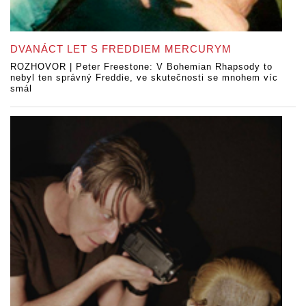
DVANÁCT LET S FREDDIEM MERCURYM
ROZHOVOR | Peter Freestone: V Bohemian Rhapsody to
nebyl ten správný Freddie, ve skutečnosti se mnohem víc
smál