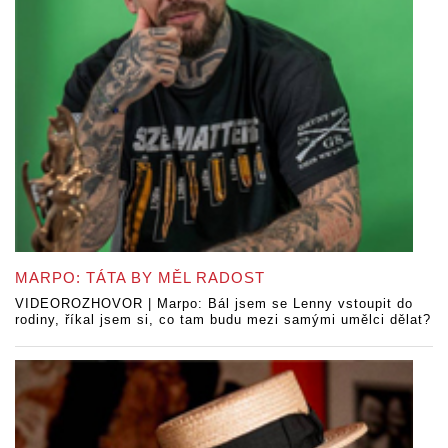
MARPO: TÁTA BY MĚL RADOST
VIDEOROZHOVOR | Marpo: Bál jsem se Lenny vstoupit do
rodiny, říkal jsem si, co tam budu mezi samými umělci dělat?