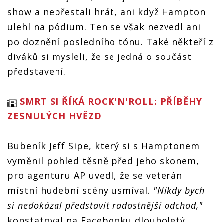
show a nepřestali hrát, ani když Hampton
ulehl na pódium. Ten se však nezvedl ani
po doznění posledního tónu. Také někteří z
diváků si mysleli, že se jedná o součást
představení.
SMRT SI ŘÍKÁ ROCK'N'ROLL: PŘÍBĚHY
ZESNULÝCH HVĚZD
Bubeník Jeff Sipe, který si s Hamptonem
vyměnil pohled těsně před jeho skonem,
pro agenturu AP uvedl, že se veterán
místní hudební scény usmíval.
"Nikdy bych
si nedokázal představit radostnější odchod,"
konstatoval na Facebooku dlouholetý