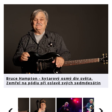
Bruce Hampton - kytarový osmý div světa.
Zemřel na pódiu při oslavě svých sedmdesátin