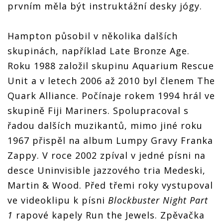
prvním měla být instruktážní desky jógy.
Hampton působil v několika dalších
skupinách, například Late Bronze Age.
Roku 1988 založil skupinu Aquarium Rescue
Unit a v letech 2006 až 2010 byl členem The
Quark Alliance. Počínaje rokem 1994 hrál ve
skupině Fiji Mariners. Spolupracoval s
řadou dalších muzikantů, mimo jiné roku
1967 přispěl na album Lumpy Gravy Franka
Zappy. V roce 2002 zpíval v jedné písni na
desce Uninvisible jazzového tria Medeski,
Martin & Wood. Před třemi roky vystupoval
ve videoklipu k písni
Blockbuster Night Part
1
rapové kapely Run the Jewels. Zpěvačka