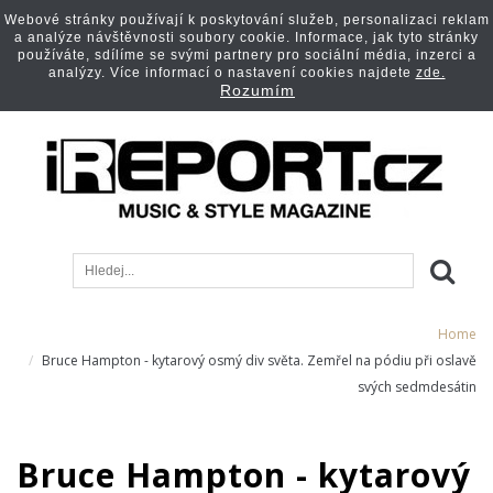
Webové stránky používají k poskytování služeb, personalizaci reklam
a analýze návštěvnosti soubory cookie. Informace, jak tyto stránky
používáte, sdílíme se svými partnery pro sociální média, inzerci a
analýzy. Více informací o nastavení cookies najdete
zde.
Rozumím
Home
Bruce Hampton - kytarový osmý div světa. Zemřel na pódiu při oslavě
svých sedmdesátin
Bruce Hampton - kytarový