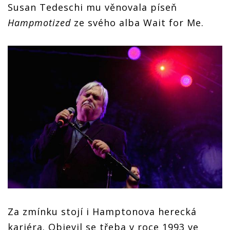
Susan Tedeschi mu věnovala píseň
Hampmotized
ze svého alba Wait for Me.
Za zmínku stojí i Hamptonova herecká
kariéra. Objevil se třeba v roce 1993 ve