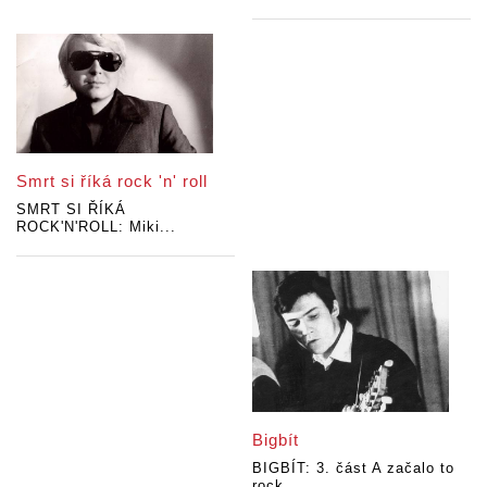
Smrt si říká rock 'n' roll
SMRT SI ŘÍKÁ
ROCK'N'ROLL: Miki...
Bigbít
BIGBÍT: 3. část A začalo to
rock...