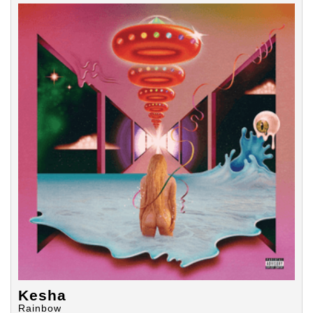
Kesha na
Rainbow
Rainbow
končí s
albu
končí s
končí s
nenávistí
Rainbow
nenávistí
nenávistí
končí s
nenávistí
Kesha
Rainbow