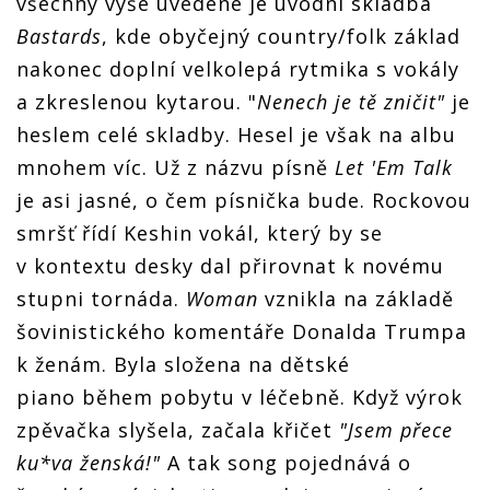
všechny výše uvedené je úvodní skladba
Bastards
, kde obyčejný country/folk základ
nakonec doplní velkolepá rytmika s vokály
a zkreslenou kytarou. "
Nenech je tě zničit"
je
heslem celé skladby. Hesel je však na albu
mnohem víc. Už z názvu písně
Let 'Em Talk
je asi jasné, o čem písnička bude. Rockovou
smršť řídí Keshin vokál, který by se
v kontextu desky dal přirovnat k novému
stupni tornáda.
Woman
vznikla na základě
šovinistického komentáře Donalda Trumpa
k ženám. Byla složena na dětské
piano během pobytu v léčebně. Když výrok
zpěvačka slyšela, začala křičet
"Jsem přece
ku*va ženská!"
A tak song pojednává o