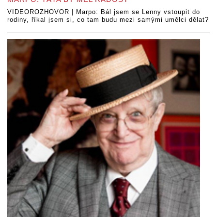
VIDEOROZHOVOR | Marpo: Bál jsem se Lenny vstoupit do
rodiny, říkal jsem si, co tam budu mezi samými umělci dělat?