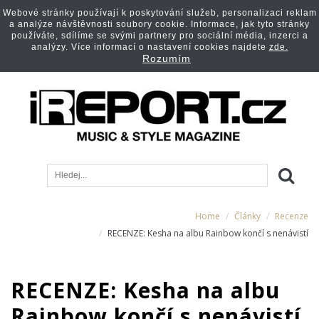
Webové stránky používají k poskytování služeb, personalizaci reklam
a analýze návštěvnosti soubory cookie. Informace, jak tyto stránky
používáte, sdílíme se svými partnery pro sociální média, inzerci a
analýzy. Více informací o nastavení cookies najdete
zde.
Rozumím
Home
Články
Recenze
RECENZE: Kesha na albu Rainbow končí s nenávistí
RECENZE: Kesha na albu
Rainbow končí s nenávistí