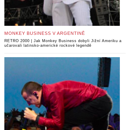
MONKEY BUSINESS V ARGENTINĚ
RETRO 2000 | Jak Monkey Business dobyli Jižní Ameriku a
učarovali latinsko-americké rockové legendě