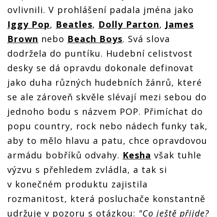
ovlivnili. V prohlášení padala jména jako
Iggy Pop
,
Beatles
,
Dolly Parton
,
James
Brown
nebo
Beach Boys
. Svá slova
dodržela do puntíku. Hudební celistvost
desky se dá opravdu dokonale definovat
jako duha různých hudebních žánrů, které
se ale zároveň skvěle slévají mezi sebou do
jednoho bodu s názvem POP. Přimíchat do
popu country, rock nebo nádech funky tak,
aby to mělo hlavu a patu, chce opravdovou
armádu bobříků odvahy.
Kesha
však tuhle
výzvu s přehledem zvládla, a tak si
v konečném produktu zajistila
rozmanitost, která posluchače konstantně
udržuje v pozoru s otázkou:
"Co ještě přijde?