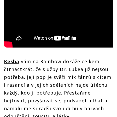
Kesha
vám na Rainbow dokáže celkem
čtrnáctkrát, že služby Dr. Lukea již nejsou
potřeba. Její pop je svěží mix žánrů s citem
i razancí a v jejích sděleních najde útěchu
každý, kdo ji potřebuje. Přestaňme
hejtovat, povyšovat se, podvádět a lhát a
namalujme si radši svoji duhu v barvách
odpuštění, soucitu a lásky.