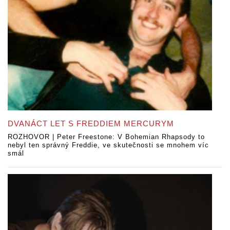
DVANÁCT LET S FREDDIEM MERCURYM
ROZHOVOR | Peter Freestone: V Bohemian Rhapsody to
nebyl ten správný Freddie, ve skutečnosti se mnohem víc
smál