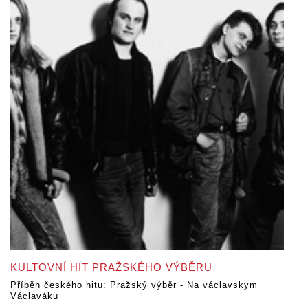
KULTOVNÍ HIT PRAŽSKÉHO VÝBĚRU
Příběh českého hitu: Pražský výběr - Na václavskym
Václaváku