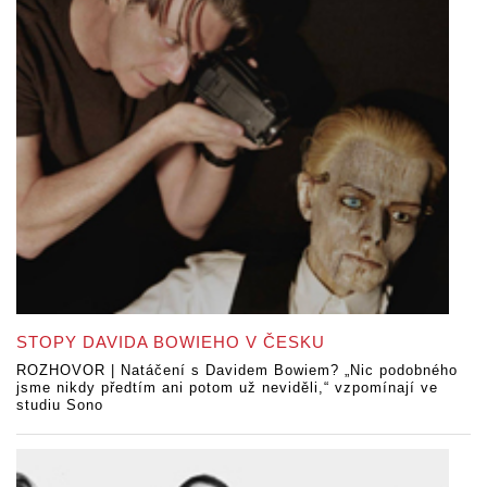
STOPY DAVIDA BOWIEHO V ČESKU
ROZHOVOR | Natáčení s Davidem Bowiem? „Nic podobného
jsme nikdy předtím ani potom už neviděli,“ vzpomínají ve
studiu Sono