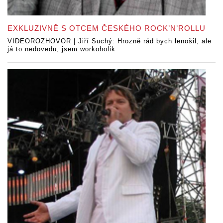
EXKLUZIVNĚ S OTCEM ČESKÉHO ROCK’N’ROLLU
VIDEOROZHOVOR | Jiří Suchý: Hrozně rád bych lenošil, ale
já to nedovedu, jsem workoholik