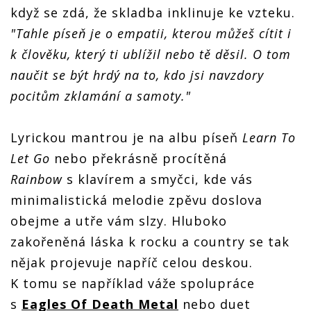
když se zdá, že skladba inklinuje ke vzteku.
"Tahle píseň je o empatii, kterou můžeš cítit i
k člověku, který ti ublížil nebo tě děsil. O tom
naučit se být hrdý na to, kdo jsi navzdory
pocitům zklamání a samoty."
Lyrickou mantrou je na albu píseň
Learn To
Let Go
nebo překrásně procítěná
Rainbow
s klavírem a smyčci, kde vás
minimalistická melodie zpěvu doslova
obejme a utře vám slzy. Hluboko
zakořeněná láska k rocku a country se tak
nějak projevuje napříč celou deskou.
K tomu se například váže spolupráce
s
Eagles Of Death Metal
nebo duet