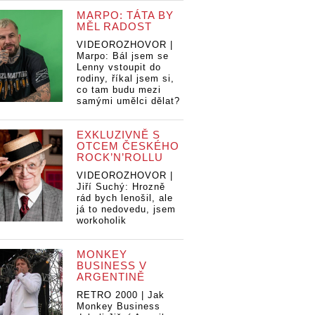
MARPO: TÁTA BY
MĚL RADOST
VIDEOROZHOVOR |
Marpo: Bál jsem se
Lenny vstoupit do
rodiny, říkal jsem si,
co tam budu mezi
samými umělci dělat?
EXKLUZIVNĚ S
OTCEM ČESKÉHO
ROCK’N’ROLLU
VIDEOROZHOVOR |
Jiří Suchý: Hrozně
rád bych lenošil, ale
já to nedovedu, jsem
workoholik
MONKEY
BUSINESS V
ARGENTINĚ
RETRO 2000 | Jak
Monkey Business