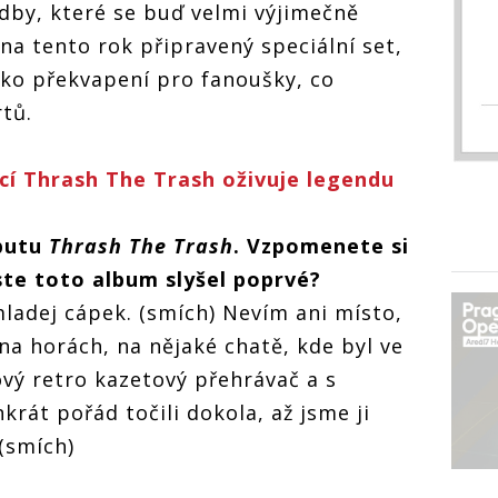
dby, které se buď velmi výjimečně
a tento rok připravený speciální set,
jako překvapení pro fanoušky, co
tů.
cí Thrash The Trash oživuje legendu
ebutu
Thrash The Trash
. Vzpomenete si
ste toto album slyšel poprvé?
mladej cápek. (smích) Nevím ani místo,
 na horách, na nějaké chatě, kde byl ve
vý retro kazetový přehrávač a s
rát pořád točili dokola, až jsme ji
(smích)