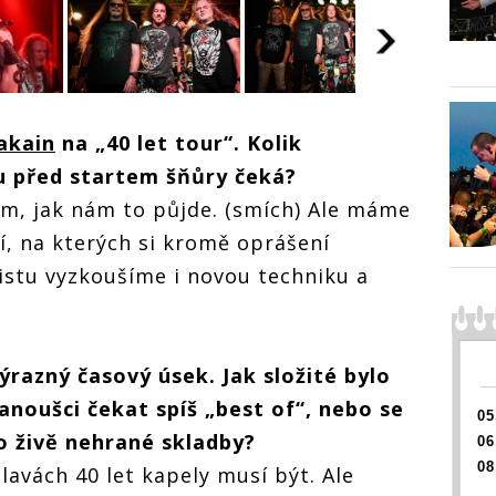
|
ROZHOVOR |
ROZHOVOR |
ROZHO
akain
na „40 let tour“. Kolik
imský
Honza Toužimský
Honza Toužimský
Honza 
Lehká
(Arakain): Lehká
(Arakain): Lehká
(Araka
u před startem šňůry čeká?
nebo
nervozita nebo
nervozita nebo
nervoz
dycky
tréma je vždycky
tréma je vždycky
tréma 
m, jak nám to půjde. (smích) Ale máme
i
k dobru věci
k dobru věci
k dobr
, na kterých si kromě oprášení
listu vyzkoušíme i novou techniku a
ýrazný časový úsek. Jak složité bylo
anoušci čekat spíš „best of“, nebo se
05
o živě nehrané skladby?
06
08
lavách 40 let kapely musí být. Ale