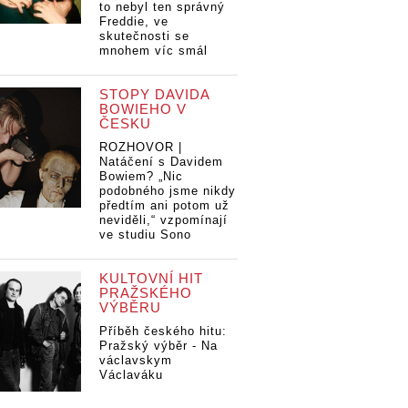
to nebyl ten správný
Freddie, ve
skutečnosti se
mnohem víc smál
STOPY DAVIDA
BOWIEHO V
ČESKU
ROZHOVOR |
Natáčení s Davidem
Bowiem? „Nic
podobného jsme nikdy
předtím ani potom už
neviděli,“ vzpomínají
ve studiu Sono
KULTOVNÍ HIT
PRAŽSKÉHO
VÝBĚRU
Příběh českého hitu:
Pražský výběr - Na
václavskym
Václaváku