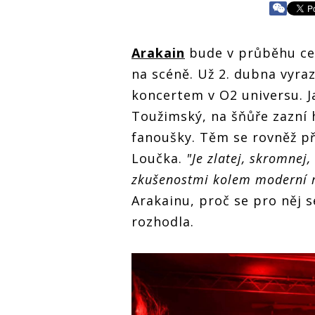
Arakain
bude v průběhu celé
na scéně. Už 2. dubna vyraz
koncertem v O2 universu. 
Toužimský, na šňůře zazní 
fanoušky. Těm se rovněž př
Loučka.
"Je zlatej, skromnej,
zkušenostmi kolem moderní 
Arakainu, proč se pro něj
rozhodla.