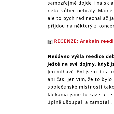
samozřejmě dojde i na skla
nebo vůbec nehrály. Máme n
ale to bych rád nechal až 
přijdou na některý z koncer
RECENZE: Arakain reedi
Nedávno vyšla reedice d
ještě na své dojmy, když j
Jen mlhavě. Byl jsem dost 
ani čas, jen vím, že to bylo
společenské místnosti tako
klukama jsme tu kazetu tenk
úplně ušoupali a zamotali. 