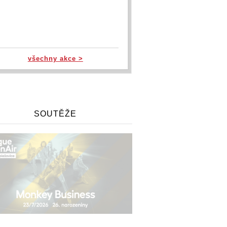
všechny akce >
SOUTĚŽE