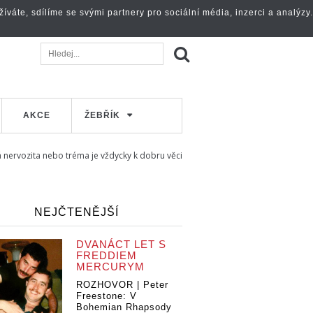
váte, sdílíme se svými partnery pro sociální média, inzerci a analýzy.
AKCE
ŽEBŘÍK
nervozita nebo tréma je vždycky k dobru věci
NEJČTENĚJŠÍ
DVANÁCT LET S
FREDDIEM
MERCURYM
ROZHOVOR | Peter
Freestone: V
Bohemian Rhapsody