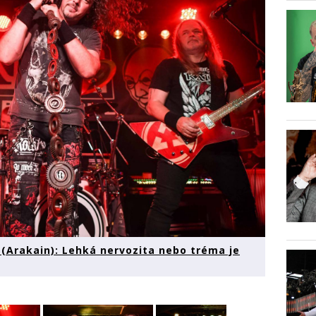
Arakain): Lehká nervozita nebo tréma je