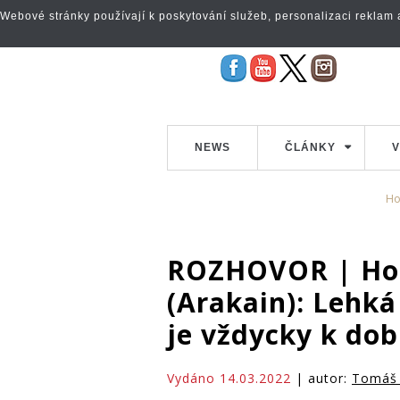
Webové stránky používají k poskytování služeb, personalizaci reklam a 
NEWS
ČLÁNKY
V
H
ROZHOVOR | Ho
(Arakain): Lehk
je vždycky k dob
Vydáno 14.03.2022
| autor:
Tomáš 