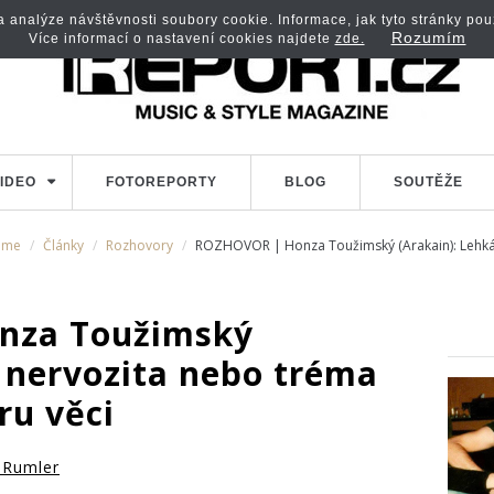
analýze návštěvnosti soubory cookie. Informace, jak tyto stránky použí
Rozumím
Více informací o nastavení cookies najdete
zde.
IDEO
FOTOREPORTY
BLOG
SOUTĚŽE
ome
Články
Rozhovory
ROZHOVOR | Honza Toužimský (Arakain): Lehká 
nza Toužimský
á nervozita nebo tréma
ru věci
Rumler