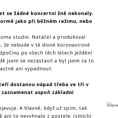
et se žádné koncertní žně nekonaly.
 formě jako při běžném režimu, nebo
?
doma studio. Natáčel a produkoval
m, že nebude v té divné koronavirové
odpočinu po všech těch letech ježdění
ě jsem se nezastavil a byl jsem za to
lastně ani vypadnout.
teří dostanou nápad třeba ve tři v
a zaznamenat aspoň základní
jevuje. A hlavně, když už spím, tak
ě ani to nevyhnalo z postele. (smích)