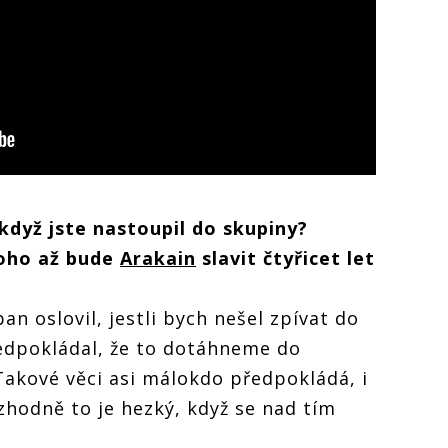
když jste nastoupil do skupiny?
toho až bude
Arakain
slavit čtyřicet let
ban oslovil, jestli bych nešel zpívat do
edpokládal, že to dotáhneme do
. Takové věci asi málokdo předpokládá, i
ozhodně to je hezký, když se nad tím