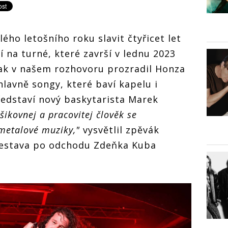
ho letošního roku slavit čtyřicet let
í na turné, které završí v lednu 2023
Jak v našem rozhovoru prozradil Honza
hlavně songy, které baví kapelu i
edstaví nový baskytarista Marek
 šikovnej a pracovitej člověk se
metalové muziky,"
vysvětlil zpěvák
 sestava po odchodu Zdeňka Kuba