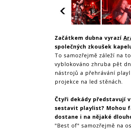
ROZHOVOR |
Honza Toužimský
(Arakain): Lehká
nervozita nebo
ROZHOVOR |
ROZHOVOR 
tréma je vždycky
Začátkem dubna vyrazí
Ar
ký
Honza Toužimský
Honza Touž
k dobru věci
á
(Arakain): Lehká
(Arakain): 
společných zkoušek kapel
nervozita nebo
nervozita 
y
tréma je vždycky
tréma je vž
To samozřejmě záleží na to
k dobru věci
k dobru věc
vyblokováno zhruba pět dní
nástrojů a přehrávání play
projekce na led stěnách.
Čtyři dekády představují v
sestavit playlist? Mohou f
dostane i na nějaké dlouh
"Best of" samozřejmě na os