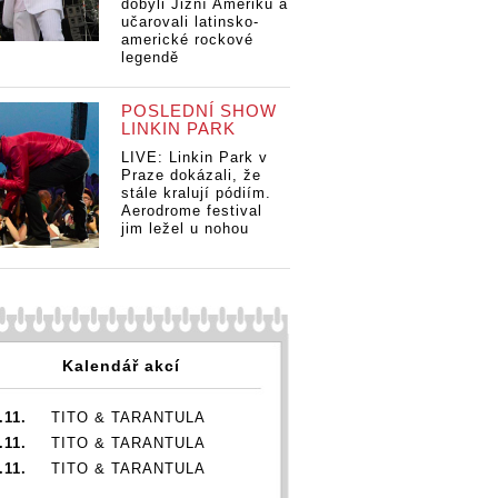
dobyli Jižní Ameriku a
učarovali latinsko-
americké rockové
ROZHOVOR |
legendě
Honza Toužimský
(Arakain): Lehká
POSLEDNÍ SHOW
nervozita nebo
VOR |
ROZHOVOR |
RO
LINKIN PARK
tréma je vždycky
Toužimský
Honza Toužimský
Ho
k dobru věci
LIVE: Linkin Park v
in): Lehká
(Arakain): Lehká
(A
Praze dokázali, že
ita nebo
nervozita nebo
ne
stále kralují pódiím.
je vždycky
tréma je vždycky
tr
Aerodrome festival
u věci
k dobru věci
k 
jim ležel u nohou
Kalendář akcí
.11.
TITO & TARANTULA
.11.
TITO & TARANTULA
.11.
TITO & TARANTULA