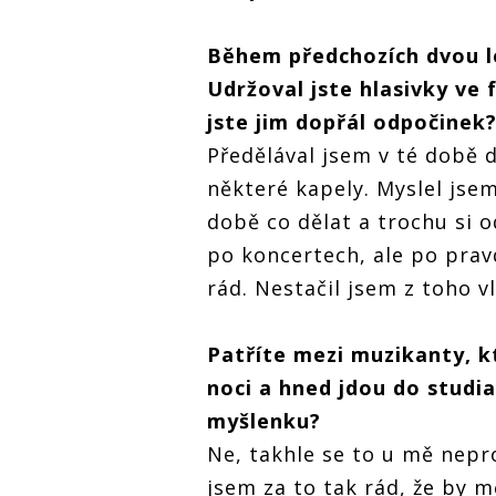
Během předchozích dvou l
Udržoval jste hlasivky ve
jste jim dopřál odpočinek
Předělával jsem v té době 
některé kapely. Myslel jse
době co dělat a trochu si 
po koncertech, ale po pravd
rád. Nestačil jsem z toho v
Patříte mezi muzikanty, k
noci a hned jdou do studi
myšlenku?
Ne, takhle se to u mě nepro
jsem za to tak rád, že by m