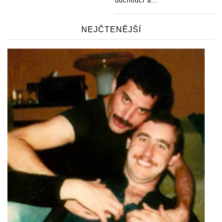
důchodci a...
NEJČTENĚJŠÍ