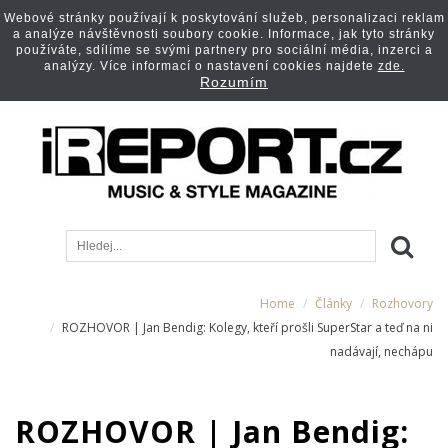
Webové stránky používají k poskytování služeb, personalizaci reklam
a analýze návštěvnosti soubory cookie. Informace, jak tyto stránky
používáte, sdílíme se svými partnery pro sociální média, inzerci a
analýzy. Více informací o nastavení cookies najdete
zde.
Rozumím
Home
Články
Rozhovory
ROZHOVOR | Jan Bendig: Kolegy, kteří prošli SuperStar a teď na ni
nadávají, nechápu
ROZHOVOR | Jan Bendig: