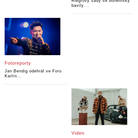
Riegrovy sady se bohémsky
bavily....
Fotoreporty
Jan Bendig odehrál ve Foru
Karlín...
Video