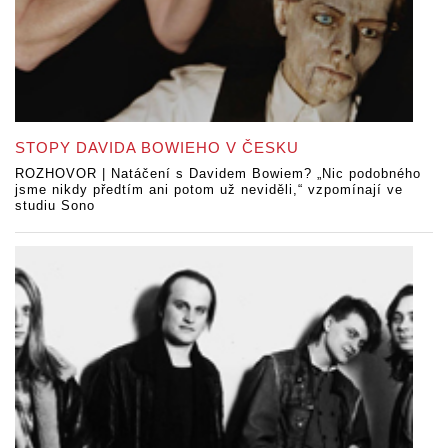
STOPY DAVIDA BOWIEHO V ČESKU
ROZHOVOR | Natáčení s Davidem Bowiem? „Nic podobného
jsme nikdy předtím ani potom už neviděli,“ vzpomínají ve
studiu Sono