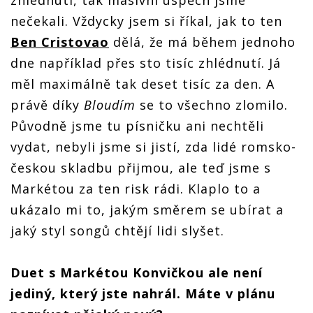
nečekali. Vždycky jsem si říkal, jak to ten
Ben Cristovao
dělá, že má během jednoho
dne například přes sto tisíc zhlédnutí. Já
měl maximálně tak deset tisíc za den. A
právě díky
Bloudím
se to všechno zlomilo.
Původně jsme tu písničku ani nechtěli
vydat, nebyli jsme si jistí, zda lidé romsko-
českou skladbu přijmou, ale teď jsme s
Markétou za ten risk rádi. Klaplo to a
ukázalo mi to, jakým směrem se ubírat a
jaký styl songů chtějí lidi slyšet.
Duet s Markétou Konvičkou ale není
jediný, který jste nahrál. Máte v plánu