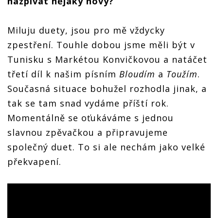
nazpívat nějaký nový?
Miluju duety, jsou pro mě vždycky
zpestření. Touhle dobou jsme měli být v
Tunisku s Markétou Konvičkovou a natáčet
třetí díl k našim písním
Bloudím
a
Toužím
.
Současná situace bohužel rozhodla jinak, a
tak se tam snad vydáme příští rok.
Momentálně se oťukáváme s jednou
slavnou zpěvačkou a připravujeme
společný duet. To si ale nechám jako velké
překvapení.