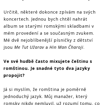
Určitě, některé dokonce zpívám na svých
koncertech. Jednou bych chtěl nahrát
album se starými romskými skladbami v
mém provedení a se současným zvukem.
Mé dvě nejoblíbenější písničky z dětství
jsou
Me Tut Užarav
a
Hin Man Čharoji
.
Ve své hudbě často mixujete češtinu s
romštinou. Je snadné tyto dva jazyky
propojit?
Já si myslím, že romština je poměrně
jednoduchý jazyk. Můj manažer, který
romsky nikdy nemluvil, už rozumí tomu, co