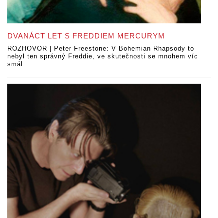
DVANÁCT LET S FREDDIEM MERCURYM
ROZHOVOR | Peter Freestone: V Bohemian Rhapsody to
nebyl ten správný Freddie, ve skutečnosti se mnohem víc
smál