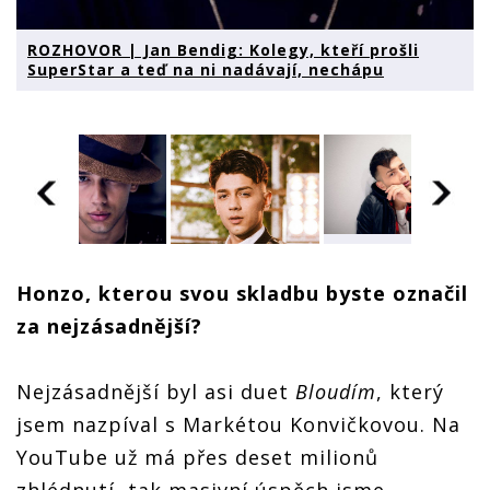
ROZHOVOR | Jan Bendig: Kolegy, kteří prošli
SuperStar a teď na ni nadávají, nechápu
ROZHOVOR |
Jan Bendig:
ROZHOVOR |
Honzo, kterou svou skladbu byste označil
Kolegy, kteří
ROZHOVOR |
Jan Bendig:
prošli
za nejzásadnější?
Jan Bendig:
Kolegy, kteří
SuperStar a
Kolegy, kteří
prošli
teď na ni
prošli
SuperStar a
nadávají,
SuperStar a
teď na ni
Nejzásadnější byl asi duet
Bloudím
, který
nechápu
teď na ni
nadávají,
jsem nazpíval s Markétou Konvičkovou. Na
nadávají,
nechápu
nechápu
YouTube už má přes deset milionů
zhlédnutí, tak masivní úspěch jsme