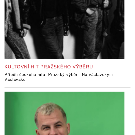
KULTOVNÍ HIT PRAŽSKÉHO VÝBĚRU
Příběh českého hitu: Pražský výběr - Na václavskym
Václaváku