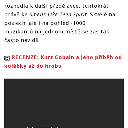
rozhodla k další předělávce, tentokrát
právě ke
Smells Like Teen Spirit
. Skvělé na
poslech, ale i na pohled -1000
muzikantů na jednom místě se zas tak
často nevidí!
RECENZE: Kurt Cobain a jeho příběh od
kolébky až do hrobu