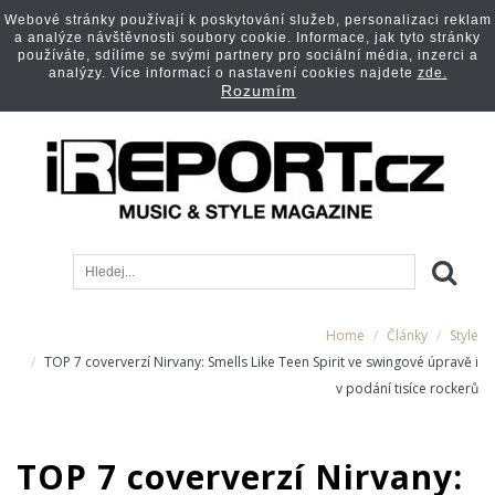
Webové stránky používají k poskytování služeb, personalizaci reklam
a analýze návštěvnosti soubory cookie. Informace, jak tyto stránky
používáte, sdílíme se svými partnery pro sociální média, inzerci a
analýzy. Více informací o nastavení cookies najdete
zde.
Rozumím
Home
Články
Style
TOP 7 coververzí Nirvany: Smells Like Teen Spirit ve swingové úpravě i
v podání tisíce rockerů
TOP 7 coververzí Nirvany: