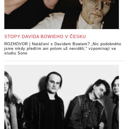
STOPY DAVIDA BOWIEHO V ČESKU
ROZHOVOR | Natáčení s Davidem Bowiem? „Nic podobného
jsme nikdy předtím ani potom už neviděli,“ vzpomínají ve
studiu Sono