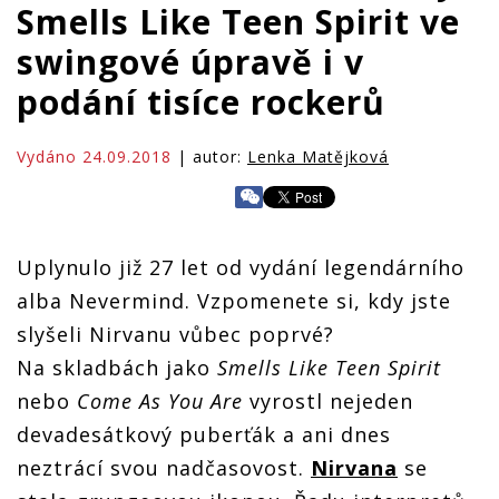
Smells Like Teen Spirit ve
swingové úpravě i v
podání tisíce rockerů
Vydáno 24.09.2018
| autor:
Lenka Matějková
Uplynulo již 27 let od vydání legendárního
alba Nevermind. Vzpomenete si, kdy jste
slyšeli Nirvanu vůbec poprvé?
Na skladbách jako
Smells Like Teen Spirit
nebo
Come As You Are
vyrostl nejeden
devadesátkový puberťák a ani dnes
neztrácí svou nadčasovost.
Nirvana
se