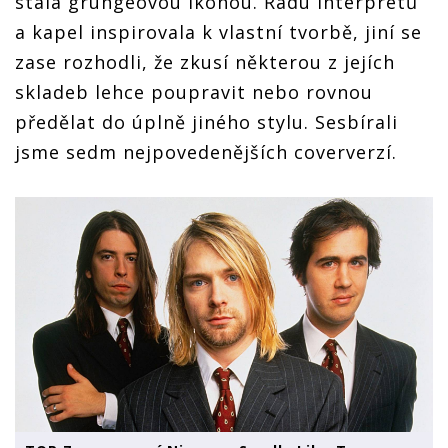
stala grungeovou ikonou. Řadu interpretů
a kapel inspirovala k vlastní tvorbě, jiní se
zase rozhodli, že zkusí některou z jejích
skladeb lehce poupravit nebo rovnou
předělat do úplně jiného stylu. Sesbírali
jsme sedm nejpovedenějších coververzí.