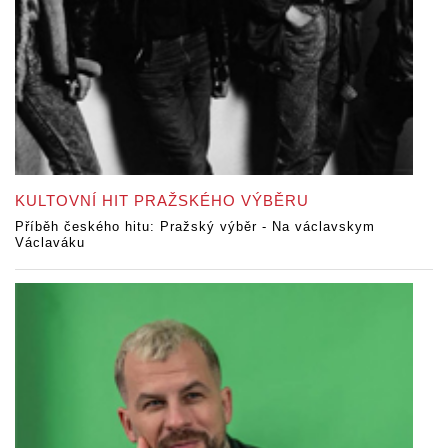
KULTOVNÍ HIT PRAŽSKÉHO VÝBĚRU
Příběh českého hitu: Pražský výběr - Na václavskym
Václaváku