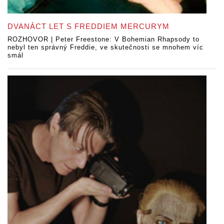
DVANÁCT LET S FREDDIEM MERCURYM
ROZHOVOR | Peter Freestone: V Bohemian Rhapsody to
nebyl ten správný Freddie, ve skutečnosti se mnohem víc
smál