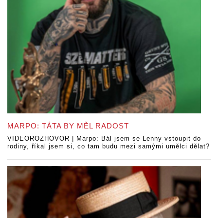
MARPO: TÁTA BY MĚL RADOST
VIDEOROZHOVOR | Marpo: Bál jsem se Lenny vstoupit do
rodiny, říkal jsem si, co tam budu mezi samými umělci dělat?