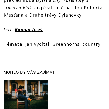
překlad Boba Dylana
Lily, Rosemary a
srdcovej kluk
zazpíval také na albu Roberta
Křesťana a Druhé trávy Dylanovky.
text:
Roman Jireš
Témata:
Jan Vyčítal, Greenhorns, country
MOHLO BY VÁS ZAJÍMAT