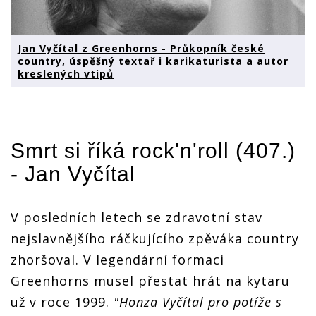
Jan Vyčítal z Greenhorns - Průkopník české
country, úspěšný textař i karikaturista a autor
kreslených vtipů
Smrt si říká rock'n'roll (407.)
- Jan Vyčítal
V posledních letech se zdravotní stav
nejslavnějšího ráčkujícího zpěváka country
zhoršoval. V legendární formaci
Greenhorns musel přestat hrát na kytaru
už v roce 1999.
"Honza Vyčítal pro potíže s