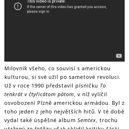
Milovník všeho, co souvisí s americkou
kulturou, si své užil po sametové revoluci.
Už v roce 1990 představil písničku
To
tenkrát v čtyřicátom pátom
, v níž vylíčil
osvobození Plzně americkou armádou. Byl z
toho jeden z jeho největších hitů. V té době
vydal také úspěšné album
Semtex
, trochu
utržený ze řetězu však sklidil kritiku části