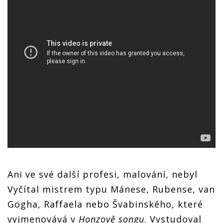
Ani ve své další profesi, malování, nebyl
Vyčítal mistrem typu Mánese, Rubense, van
Gogha, Raffaela nebo Švabinského, které
vyjmenovává v
Honzově songu
. Vystudoval