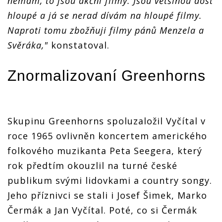
nemám, to jsou akční filmy. Jsou většinou dost
hloupé a já se nerad dívám na hloupé filmy.
Naproti tomu zbožňuji filmy pánů Menzela a
Svěráka,"
konstatoval.
Znormalizovaní Greenhorns
Skupinu Greenhorns spoluzaložil Vyčítal v
roce 1965 ovlivněn koncertem amerického
folkového muzikanta Peta Seegera, který
rok předtím okouzlil na turné české
publikum svými lidovkami a country songy.
Jeho příznivci se stali i Josef Šimek, Marko
Čermák a Jan Vyčítal. Poté, co si Čermák