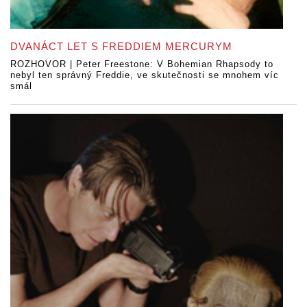
DVANÁCT LET S FREDDIEM MERCURYM
ROZHOVOR | Peter Freestone: V Bohemian Rhapsody to
nebyl ten správný Freddie, ve skutečnosti se mnohem víc
smál