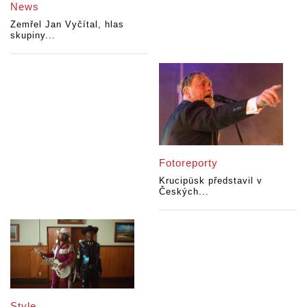
News
Zemřel Jan Vyčítal, hlas
skupiny...
Fotoreporty
Krucipüsk představil v
Českých...
Style