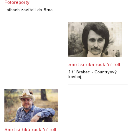
Fotoreporty
Laibach zavítali do Brna....
Smrt si říká rock 'n' roll
Jiří Brabec - Countryový
kovboj,...
Smrt si říká rock 'n' roll