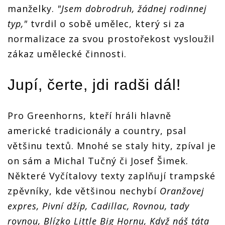
manželky.
"Jsem dobrodruh, žádnej rodinnej
typ,"
tvrdil o sobě umělec, který si za
normalizace za svou prostořekost vysloužil
zákaz umělecké činnosti.
Jupí, čerte, jdi radši dál!
Pro Greenhorns, kteří hráli hlavně
americké tradicionály a country, psal
většinu textů. Mnohé se staly hity, zpíval je
on sám a Michal Tučný či Josef Šimek.
Některé Vyčítalovy texty zaplňují trampské
zpěvníky, kde většinou nechybí
Oranžovej
expres, Pivní džíp, Cadillac, Rovnou, tady
rovnou, Blízko Little Big Hornu, Když náš táta