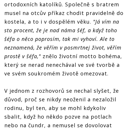
ortodoxních katolíků. Společně s bratrem
musel na otcův příkaz chodit pravidelně do
kostela, a to i v dospělém věku.
"Já vím na
sto procent, že je nad náma šéf, a když toho
šéfa o něco poprosím, tak mi vyhoví. Ale to
neznamená, že věřím v posmrtnej život, věřím
prostě v šéfa,"
znělo životní motto bohéma,
který se nerad nenechával ve své tvorbě a
ve svém soukromém životě omezovat.
V jednom z rozhovorů se nechal slyšet, že
důvod, proč se nikdy neoženil a nezaložil
rodinu, byl ten, aby se mohl kdykoliv
sbalit, když ho někdo pozve na potlach
nebo na čundr, a nemusel se dovolovat