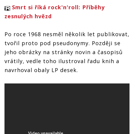
Smrt si říká rock'n'roll: Příběhy
zesnulých hvězd
Po roce 1968 nesměl několik let publikovat,
tvořil proto pod pseudonymy. Později se
jeho obrázky na stránky novin a časopisů
vrátily, vedle toho ilustroval řadu knih a
navrhoval obaly LP desek.