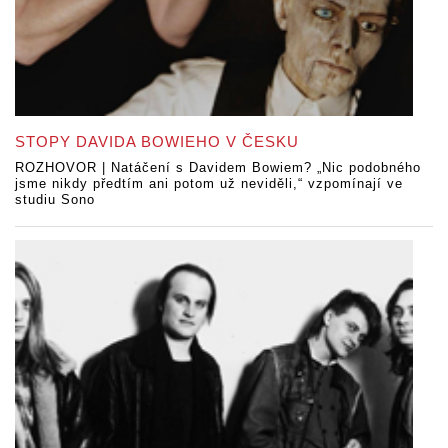
STOPY DAVIDA BOWIEHO V ČESKU
ROZHOVOR | Natáčení s Davidem Bowiem? „Nic podobného
jsme nikdy předtím ani potom už neviděli,“ vzpomínají ve
studiu Sono