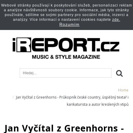
Webové stránky používají k poskytování služeb, personalizaci reklam
a analýze návštěvnosti soubory cookie. Informace, jak tyto stránky
používáte, sdílíme se svými partnery pro sociální média, inzerci a
analýzy. Více informací o nastavení cookies najdete
zde.
Rozumím
Home
Jan Vyčítal z Greenhorns - Průkopník české country, úspěšný textař i
karikaturista a autor kreslených vtipů
Jan Vyčítal z Greenhorns -