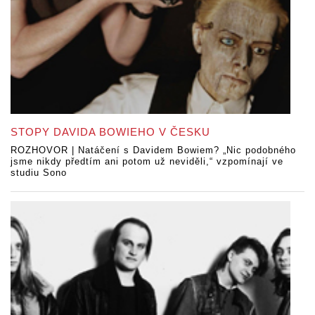
STOPY DAVIDA BOWIEHO V ČESKU
ROZHOVOR | Natáčení s Davidem Bowiem? „Nic podobného
jsme nikdy předtím ani potom už neviděli,“ vzpomínají ve
studiu Sono