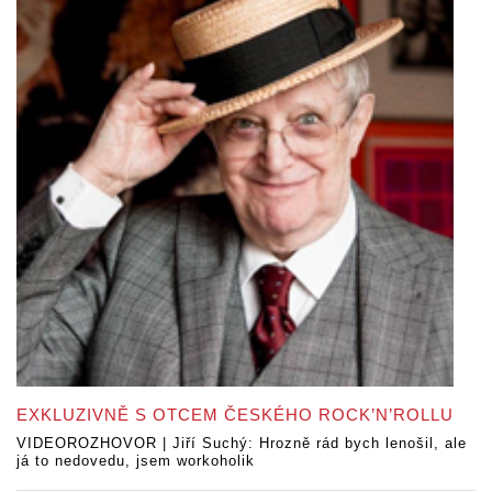
EXKLUZIVNĚ S OTCEM ČESKÉHO ROCK’N’ROLLU
VIDEOROZHOVOR | Jiří Suchý: Hrozně rád bych lenošil, ale
já to nedovedu, jsem workoholik