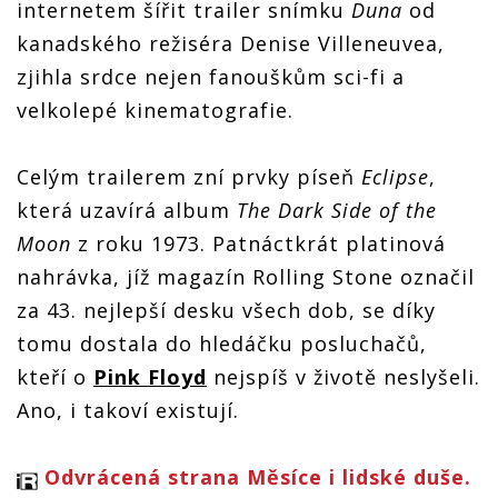
Pink
Pink
Pink
internetem šířit trailer snímku
Duna
od
stranu
Floyd
Floyd
Floyd
měsíce.
kanadského režiséra Denise Villeneuvea,
díky
díky
díky
Poslechovost
snímku
snímku
snímku
Pink
zjihla srdce nejen fanouškům sci-fi a
Duna
Duna
Duna
Floyd
raketově
raketově
raketově
velkolepé kinematografie.
díky
vyletěla
vyletěla
vyletěla
snímku
Duna
raketově
Celým trailerem zní prvky píseň
Eclipse
,
vyletěla
která uzavírá album
The Dark Side of the
Moon
z roku 1973. Patnáctkrát platinová
nahrávka, jíž magazín Rolling Stone označil
za 43. nejlepší desku všech dob, se díky
tomu dostala do hledáčku posluchačů,
kteří o
Pink Floyd
nejspíš v životě neslyšeli.
Ano, i takoví existují.
Odvrácená strana Měsíce i lidské duše.