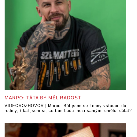
MARPO: TÁTA BY MĚL RADOST
VIDEOROZHOVOR | Marpo: Bál jsem se Lenny vstoupit do
rodiny, říkal jsem si, co tam budu mezi samými umělci dělat?