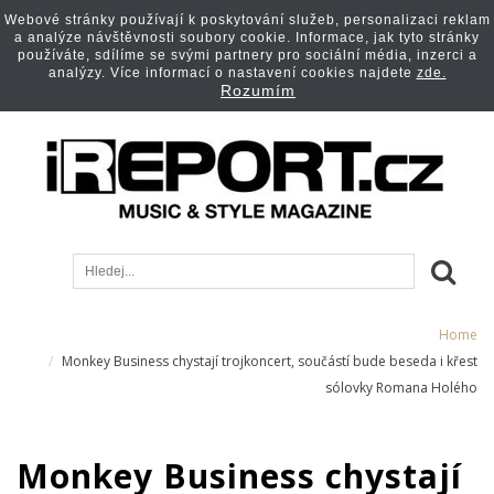
Webové stránky používají k poskytování služeb, personalizaci reklam
a analýze návštěvnosti soubory cookie. Informace, jak tyto stránky
používáte, sdílíme se svými partnery pro sociální média, inzerci a
analýzy. Více informací o nastavení cookies najdete
zde.
Rozumím
Home
Monkey Business chystají trojkoncert, součástí bude beseda i křest
sólovky Romana Holého
Monkey Business chystají