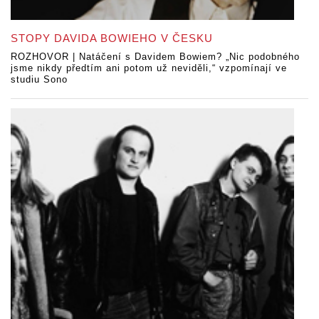
STOPY DAVIDA BOWIEHO V ČESKU
ROZHOVOR | Natáčení s Davidem Bowiem? „Nic podobného
jsme nikdy předtím ani potom už neviděli,“ vzpomínají ve
studiu Sono