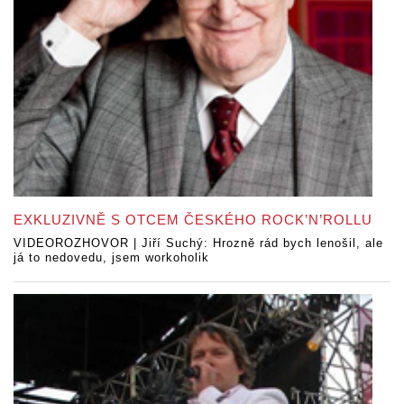
EXKLUZIVNĚ S OTCEM ČESKÉHO ROCK’N’ROLLU
VIDEOROZHOVOR | Jiří Suchý: Hrozně rád bych lenošil, ale
já to nedovedu, jsem workoholik