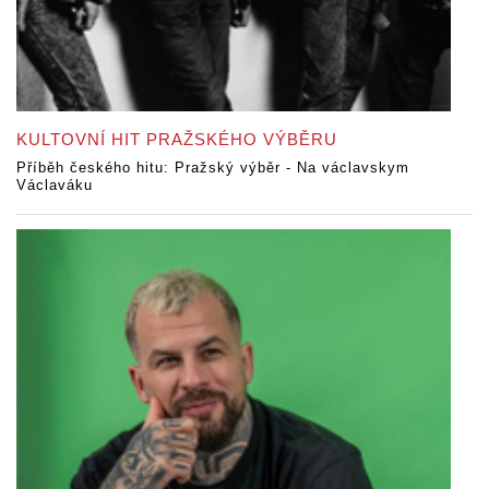
KULTOVNÍ HIT PRAŽSKÉHO VÝBĚRU
Příběh českého hitu: Pražský výběr - Na václavskym
Václaváku