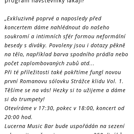
program návštěvníky lákají?
„Exkluzivně poprvé a naposledy před
koncertem dáme nahlédnout do našeho
soukromí a intimních sfér formou neformální
besedy s diváky. Povoleny jsou i dotazy pěkně
na tělo, například barva spodního prádla nebo
počet zaplombovaných zubů atd...
Při té příležitosti také pokřtíme fungl novou
první Romanovu sólovku Strážce klidu Vol. 1.
Těšíme se na vás! Hezky si to užijeme a dáme
si do trumpety!
Otevíráme v 17:30, pokec v 18:00, koncert od
20:00 hod.
Lucerna Music Bar bude uspořádán na sezení