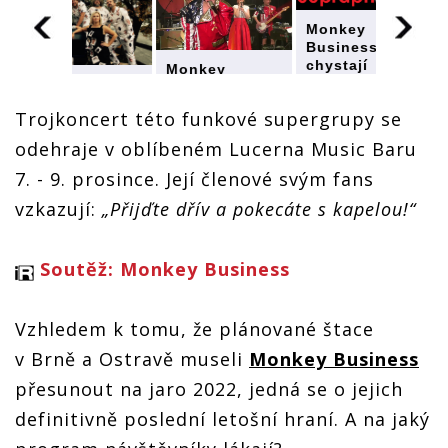
Monkey
Business
chystají
Monkey
trojkoncert,
Monkey
Business
součástí bude
Business
chystají
Trojkoncert této funkové supergrupy se
beseda i křest
chystají
trojkoncert,
sólovky
trojkoncert,
součástí bude
odehraje v oblíbeném Lucerna Music Baru
Romana
součástí bude
beseda i křest
Holého
beseda i křest
7. - 9. prosince. Její členové svým fans
sólovky
sólovky
Romana
vzkazují:
„
Přijďte dřív a pokecáte s kapelou!“
Romana
Holého
Holého
Soutěž: Monkey Business
Vzhledem k tomu, že plánované štace
v Brně a Ostravě museli
Monkey Business
přesunout na jaro 2022, jedná se o jejich
definitivně poslední letošní hraní. A na jaký