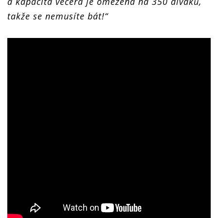
a kapacita večera je omezena na 350 diváků,
takže se nemusíte bát!“