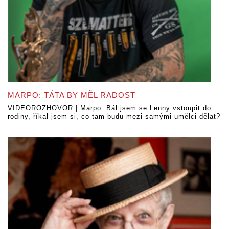
MARPO: TÁTA BY MĚL RADOST
VIDEOROZHOVOR | Marpo: Bál jsem se Lenny vstoupit do
rodiny, říkal jsem si, co tam budu mezi samými umělci dělat?