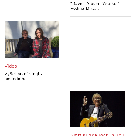
"David. Album. Všetko."
Rodina Mira...
Video
Vyšel první singl z
posledního...
Smrt si říká rock 'n' roll