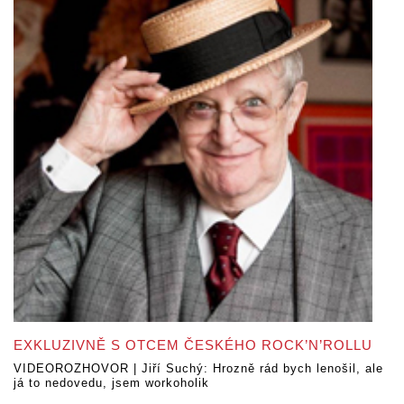
EXKLUZIVNĚ S OTCEM ČESKÉHO ROCK’N’ROLLU
VIDEOROZHOVOR | Jiří Suchý: Hrozně rád bych lenošil, ale
já to nedovedu, jsem workoholik