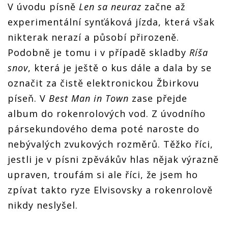
V úvodu písně
Len sa neuraz
začne až
experimentální synťáková jízda, která však
nikterak nerazí a působí přirozeně.
Podobně je tomu i v případě skladby
Ríša
snov
, která je ještě o kus dále a dala by se
označit za čistě elektronickou Žbirkovu
píseň. V
Best Man in Town
zase přejde
album do rokenrolových vod. Z úvodního
pársekundového dema poté naroste do
nebývalých zvukových rozměrů. Těžko říci,
jestli je v písni zpěvákův hlas nějak výrazně
upraven, troufám si ale říci, že jsem ho
zpívat takto ryze Elvisovsky a rokenrolově
nikdy neslyšel.