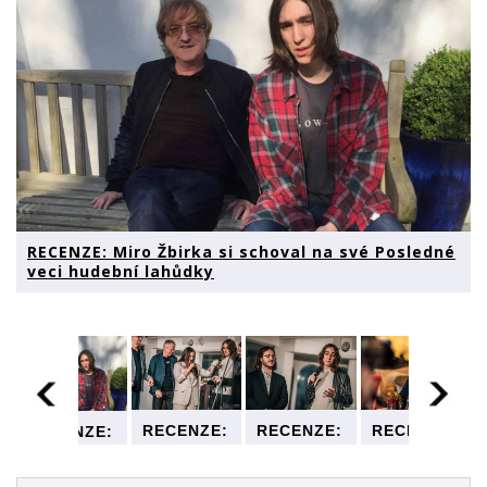
RECENZE: Miro Žbirka si schoval na své Posledné
veci hudební lahůdky
RECENZE:
RECENZE:
RECENZE:
RECENZE:
Miro
Miro
Miro
Miro
Žbirka si
Žbirka si
Žbirka si
Žbirka si