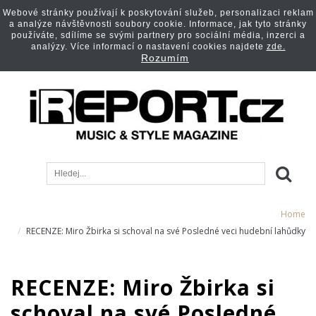
Webové stránky používají k poskytování služeb, personalizaci reklam
a analýze návštěvnosti soubory cookie. Informace, jak tyto stránky
používáte, sdílíme se svými partnery pro sociální média, inzerci a
analýzy. Více informací o nastavení cookies najdete
zde.
Rozumím
Home
RECENZE: Miro Žbirka si schoval na své Posledné veci hudební lahůdky
RECENZE: Miro Žbirka si
schoval na své Posledné