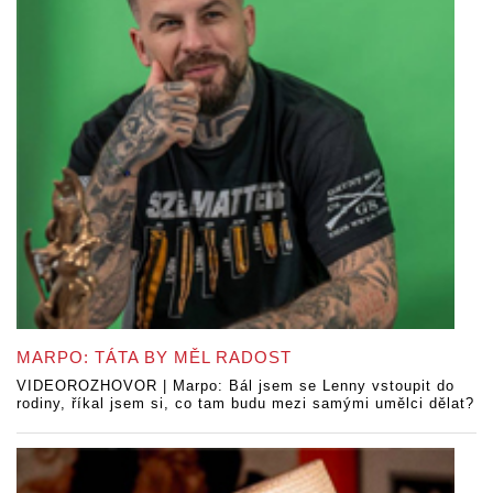
MARPO: TÁTA BY MĚL RADOST
VIDEOROZHOVOR | Marpo: Bál jsem se Lenny vstoupit do
rodiny, říkal jsem si, co tam budu mezi samými umělci dělat?