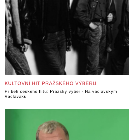
KULTOVNÍ HIT PRAŽSKÉHO VÝBĚRU
Příběh českého hitu: Pražský výběr - Na václavskym
Václaváku