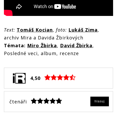
Text:
Tomáš Kocian
,
foto:
Lukáš Zima
,
archiv Mira a Davida Žbirkových
Témata:
Miro Žbirka
,
David Žbirka
,
Posledné veci, album, recenze
4,50
čtenáři
hlasuj