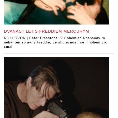
DVANÁCT LET S FREDDIEM MERCURYM
ROZHOVOR | Peter Freestone: V Bohemian Rhapsody to
nebyl ten správný Freddie, ve skutečnosti se mnohem víc
smál