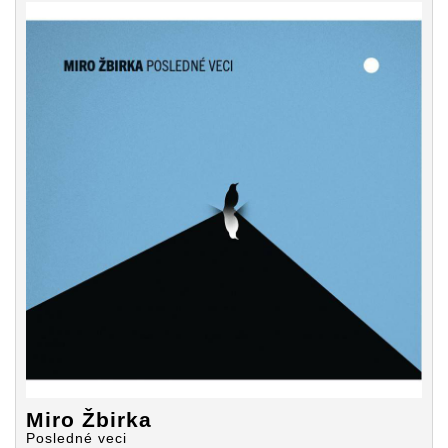
schoval
schoval
schoval
schoval
na své
na své
na své
na své
Posledné
Posledné
Posledné
Posledné
veci
veci
veci
veci
hudební
hudební
hudební
hudební
lahůdky
lahůdky
lahůdky
lahůdky
Miro Žbirka
Posledné veci