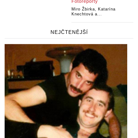
Fotoreporty
Miro Žbirka, Katarína
Knechtová a...
NEJČTENĚJŠÍ