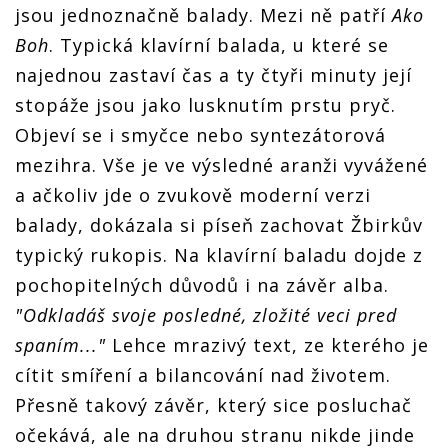
jsou jednoznačně balady. Mezi ně patří
Ako
Boh
. Typická klavírní balada, u které se
najednou zastaví čas a ty čtyři minuty její
stopáže jsou jako lusknutím prstu pryč.
Objeví se i smyčce nebo syntezátorová
mezihra. Vše je ve výsledné aranži vyvážené
a ačkoliv jde o zvukově moderní verzi
balady, dokázala si píseň zachovat Žbirkův
typický rukopis. Na klavírní baladu dojde z
pochopitelných důvodů i na závěr alba.
"Odkladáš svoje posledné, zložité veci pred
spaním..."
Lehce mrazivý text, ze kterého je
cítit smíření a bilancování nad životem.
Přesně takový závěr, který sice posluchač
očekává, ale na druhou stranu nikde jinde