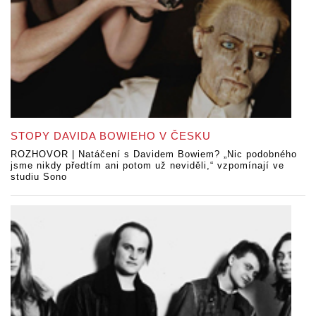
STOPY DAVIDA BOWIEHO V ČESKU
ROZHOVOR | Natáčení s Davidem Bowiem? „Nic podobného
jsme nikdy předtím ani potom už neviděli,“ vzpomínají ve
studiu Sono