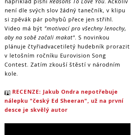
například písní
Reasons To Love You
. Ačkoliv
není dle svých slov žádný tanečník, v klipu
si zpěvák pár pohybů přece jen střihl.
Video má být
"motivací pro všechny lenochy,
aby na sobě začali makat"
. S novinkou
plánuje čtyřiadvacetiletý hudebník prorazit
v letošním ročníku Eurovision Song
Contest. Zatím zkouší štěstí v národním
kole.
RECENZE: Jakub Ondra nepotřebuje
nálepku "český Ed Sheeran", už na první
desce je skvělý autor