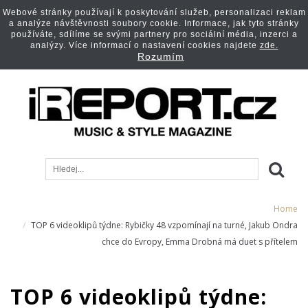
Webové stránky používají k poskytování služeb, personalizaci reklam
a analýze návštěvnosti soubory cookie. Informace, jak tyto stránky
používáte, sdílíme se svými partnery pro sociální média, inzerci a
analýzy. Více informací o nastavení cookies najdete
zde.
Rozumím
Home
TOP 6 videoklipů týdne: Rybičky 48 vzpomínají na turné, Jakub Ondra
chce do Evropy, Emma Drobná má duet s přítelem
TOP 6 videoklipů týdne: