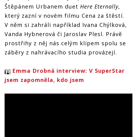
Štěpánem Urbanem duet
Here Eternally
,
který zazní v novém filmu Cena za štěstí.
V něm si zahráli například Ivana Chýlková,
Vanda Hybnerová či Jaroslav Plesl. Právě
prostřihy z něj nás celým klipem spolu se
záběry z nahrávacího studia provázejí.
Emma Drobná interview: V SuperStar
jsem zapomněla, kdo jsem