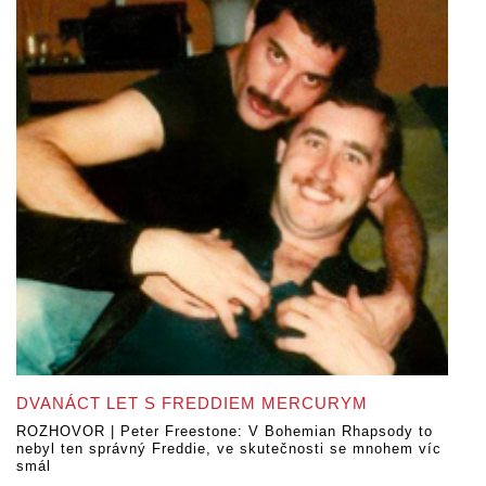
DVANÁCT LET S FREDDIEM MERCURYM
ROZHOVOR | Peter Freestone: V Bohemian Rhapsody to
nebyl ten správný Freddie, ve skutečnosti se mnohem víc
smál