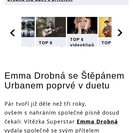
ů
TOP 6
TOP 6
TOP 6
TOP 6
videoklipů
videoklipů
videoklipů
videoklipů
týdne:
týdne:
týdne:
týdne:
Rybičky
í
Rybičky
Rybičky
Rybičky
48
48
48
48
vzpomínají
vzpomínají
vzpomínají
vzpomínají
na turné,
Emma Drobná
se Štěpánem
na turné,
na turné,
na turné,
Jakub
Jakub
Jakub
Jakub
Ondra
Urbanem poprvé v duetu
Ondra
Ondra
Ondra
chce do
chce do
chce do
chce do
Evropy,
Evropy,
Evropy,
Evropy,
Emma
Emma
Emma
Emma
Pár tvoří již déle než tři roky,
Drobná
Drobná
Drobná
Drobná
má duet s
ovšem s nahráním společné písně dosud
má duet s
má duet s
má duet s
přítelem
přítelem
přítelem
přítelem
čekali. Vítězka Superstar
Emma Drobná
vydala společně se svým přítelem