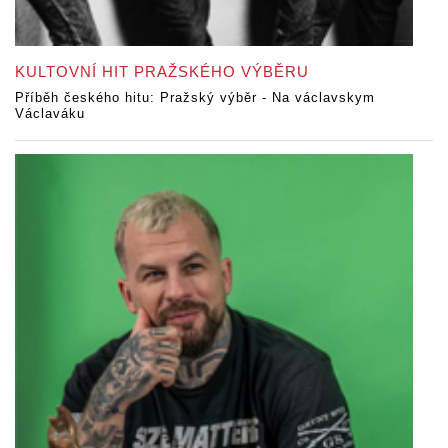
KULTOVNÍ HIT PRAŽSKÉHO VÝBĚRU
Příběh českého hitu: Pražský výběr - Na václavskym
Václaváku