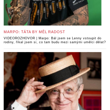
MARPO: TÁTA BY MĚL RADOST
VIDEOROZHOVOR | Marpo: Bál jsem se Lenny vstoupit do
rodiny, říkal jsem si, co tam budu mezi samými umělci dělat?