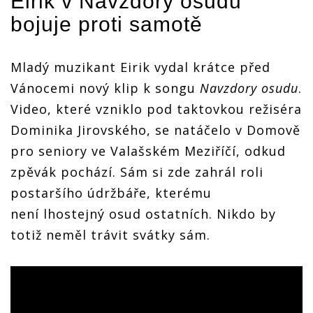
Eirik v Navzdory osudu
bojuje proti samotě
Mladý muzikant Eirik vydal krátce před
Vánocemi nový klip k songu
Navzdory osudu
.
Video, které vzniklo pod taktovkou režiséra
Dominika Jirovského, se natáčelo v Domově
pro seniory ve Valašském Meziříčí, odkud
zpěvák pochází. Sám si zde zahrál roli
postaršího údržbáře, kterému
není lhostejný osud ostatních. Nikdo by
totiž neměl trávit svátky sám.