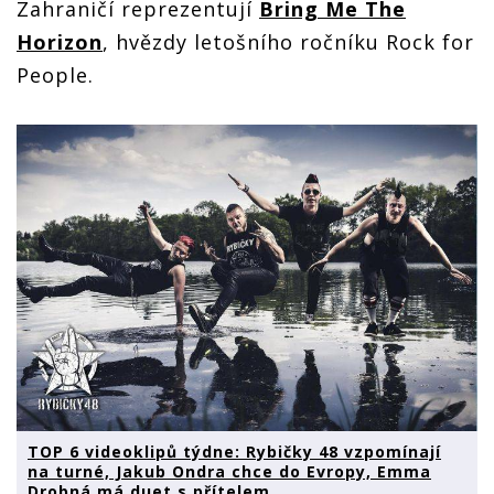
Zahraničí reprezentují
Bring Me The
Horizon
, hvězdy letošního ročníku Rock for
People.
TOP 6 videoklipů týdne: Rybičky 48 vzpomínají
na turné, Jakub Ondra chce do Evropy, Emma
Drobná má duet s přítelem