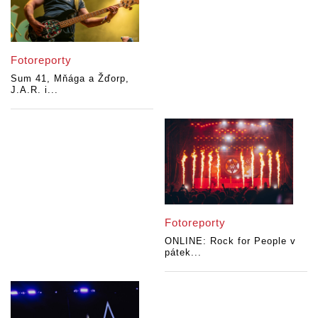
Fotoreporty
Sum 41, Mňága a Žďorp,
J.A.R. i...
Fotoreporty
ONLINE: Rock for People v
pátek...