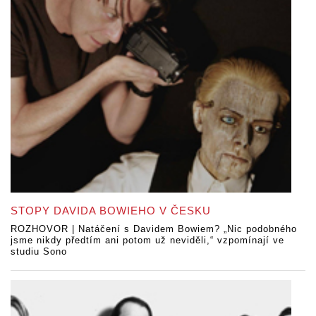
STOPY DAVIDA BOWIEHO V ČESKU
ROZHOVOR | Natáčení s Davidem Bowiem? „Nic podobného
jsme nikdy předtím ani potom už neviděli,“ vzpomínají ve
studiu Sono