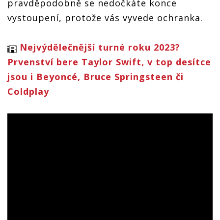
pravděpodobně se nedočkáte konce
vystoupení, protože vás vyvede ochranka.
Nejvýdělečnější turné roku 2023?
Prvenství bere Taylor Swift, v top desítce
jsou i Beyoncé, Bruce Springsteen či
Coldplay