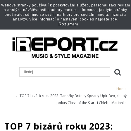
Webové stránky používají k poskytování služeb, personalizaci reklam
a analýze návštěvnosti soubory cookie. Informace, jak tyto stránky
používáte, sdílíme se svými partnery pro sociální média, inzerci a
analýzy. Více informací o nastavení cookies najdete
zde.
Rozumím
Home
TOP 7 bizárů roku 2023: Tanečky Britney Spears, Upír Dex, chabý
pokus Clash of the Stars i Chleba Marianka
TOP 7 bizárů roku 2023: