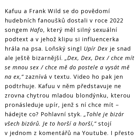
Spears,
Britney
pokus
pokus
Upír Dex,
Spears,
Kafuu a Frank Wild se do povědomí
Clash of
Clash of
chabý
Upír Dex,
the Stars i
the Stars i
pokus
hudebních fanoušků dostali v roce 2022
chabý
Chleba
Chleba
Clash of
pokus
Marianka
Marianka
songem
Hafo
, který měl silný sexuální
the Stars i
Clash of
Chleba
the Stars i
podtext a v jehož klipu si influencerka
Marianka
Chleba
hrála na psa. Loňský singl
Upír Dex
je snad
Marianka
ale ještě bizarnější.
„Dex, Dex, Dex / chce mít
se mnou sex / chce mě do postele a vysát mě
na ex,“
zaznívá v textu. Video ho pak jen
podtrhuje. Kafuu v něm představuje ne
zrovna chytrou mladou blondýnku, kterou
pronásleduje upír, jenž s ní chce mít –
hádejte co? Pohlavní styk.
„Tohle je bizár
všech bizárů. Je to horší a horší,“
stojí
v jednom z komentářů na Youtube. I přesto