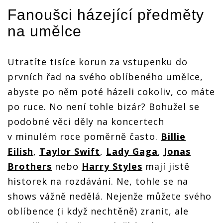
Fanoušci házející předměty
na umělce
Utratíte tisíce korun za vstupenku do
prvních řad na svého oblíbeného umělce,
abyste po něm poté házeli cokoliv, co máte
po ruce. No není tohle bizár? Bohužel se
podobné věci děly na koncertech
v minulém roce poměrně často.
Billie
Eilish
,
Taylor Swift
,
Lady Gaga
,
Jonas
Brothers
nebo
Harry Styles
mají jistě
historek na rozdávání. Ne, tohle se na
shows vážně nedělá. Nejenže můžete svého
oblíbence (i když nechtěně) zranit, ale