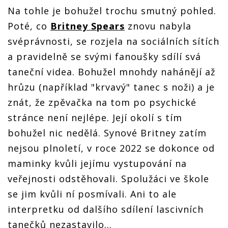
Na tohle je bohužel trochu smutný pohled.
Poté, co
Britney Spears
znovu nabyla
svéprávnosti, se rozjela na sociálních sítích
a pravidelně se svými fanoušky sdílí svá
taneční videa. Bohužel mnohdy nahánějí až
hrůzu (například "krvavý" tanec s noži) a je
znát, že zpěvačka na tom po psychické
stránce není nejlépe. Její okolí s tím
bohužel nic nedělá. Synové Britney zatím
nejsou plnoletí, v roce 2022 se dokonce od
maminky kvůli jejímu vystupování na
veřejnosti odstěhovali. Spolužáci ve škole
se jim kvůli ní posmívali. Ani to ale
interpretku od dalšího sdílení lascivních
tanečků nezastavilo…