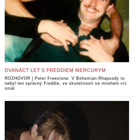
DVANÁCT LET S FREDDIEM MERCURYM
ROZHOVOR | Peter Freestone: V Bohemian Rhapsody to
nebyl ten správný Freddie, ve skutečnosti se mnohem víc
smál