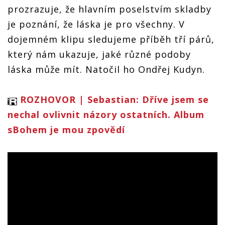
prozrazuje, že hlavním poselstvím skladby
je poznání, že láska je pro všechny. V
dojemném klipu sledujeme příběh tří párů,
který nám ukazuje, jaké různé podoby
láska může mít. Natočil ho Ondřej Kudyn.
ROZHOVOR | Sebastian: Dříve jsem se
nechal ovlivnit názory ostatních. Album
sBohem je mou zpovědí