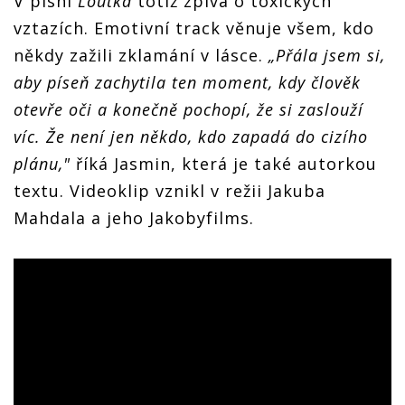
V písni
Loutka
totiž zpívá o toxických
vztazích. Emotivní track věnuje všem, kdo
někdy zažili zklamání v lásce.
„Přála jsem si,
aby píseň zachytila ten moment, kdy člověk
otevře oči a konečně pochopí, že si zaslouží
víc. Že není jen někdo, kdo zapadá do cizího
plánu,"
říká Jasmin, která je také autorkou
textu. Videoklip vznikl v režii Jakuba
Mahdala a jeho Jakobyfilms.