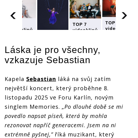
TOP 7
TOP 7
TOP 7
videoklipů
videoklipů
videoklipů
týdne:
týdne:
týdne:
TOP 7
Divokej
Divokej
Divokej
videoklipů
Bill
Bill
Bill
Láska je pro všechny,
týdne:
vzpomíná
vzpomíná
vzpomíná
Divokej
na turné a
na turné a
vzkazuje
Sebastian
ů
na turné a
Bill
Sebastian,
Sebastian,
Sebastian,
vzpomíná
Jasmin a
Jasmin a
Jasmin a
na turné a
Rozálie
Rozálie
Rozálie
Sebastian,
Kapela
Sebastian
láká na svůj zatím
zpívají o
zpívají o
zpívají o
Jasmin a
lásce
lásce
lásce
Rozálie
největší koncert, který proběhne 8.
,
zpívají o
listopadu 2025 ve Foru Karlín, novým
lásce
singlem Memories.
„Po dlouhé době se mi
povedlo napsat píseň, která by mohla
rezonovat napříč generacemi. Jsem na ni
extrémně pyšnej,”
říká muzikant, který