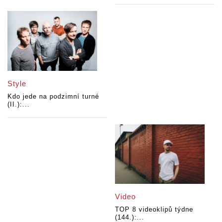
Style
Kdo jede na podzimní turné
(II.):...
Video
TOP 8 videoklipů týdne
(144.):...