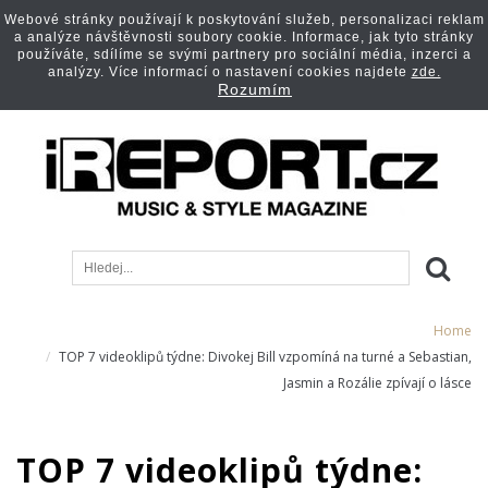
Webové stránky používají k poskytování služeb, personalizaci reklam
a analýze návštěvnosti soubory cookie. Informace, jak tyto stránky
používáte, sdílíme se svými partnery pro sociální média, inzerci a
analýzy. Více informací o nastavení cookies najdete
zde.
Rozumím
Home
TOP 7 videoklipů týdne: Divokej Bill vzpomíná na turné a Sebastian,
Jasmin a Rozálie zpívají o lásce
TOP 7 videoklipů týdne: