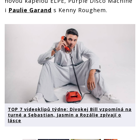
novou kapelou ELPE, Purple Disco Machine
i
Paulie Garand
s Kenny Roughem.
TOP 7 videoklipů týdne: Divokej Bill vzpomíná na
turné a Sebastian, Jasmin a Rozálie zpívají o
lásce