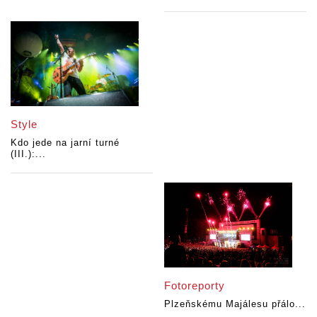
Style
Kdo jede na jarní turné
(III.):...
Fotoreporty
Plzeňskému Majálesu přálo...