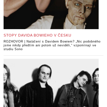
STOPY DAVIDA BOWIEHO V ČESKU
ROZHOVOR | Natáčení s Davidem Bowiem? „Nic podobného
jsme nikdy předtím ani potom už neviděli,“ vzpomínají ve
studiu Sono