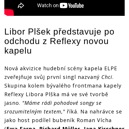
Libor Plšek představuje po
odchodu z Reflexy novou
kapelu
Nová akvizice hudební scény kapela ELPE
zveřejňuje svůj první singl nazvaný
Chci
.
Skupina kolem bývalého frontmana kapely
Reflexy Libora Plška má ve své tvorbě
jasno.
"Máme rádi pohodové songy se
srozumitelným textem,"
říká. Na nahrávce se
jako host podílel bubeník Roman Vícha
(
Ewa Farna
,
Richard Müller
,
Jana Kirschner