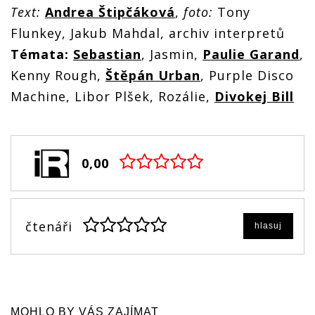
Text:
Andrea Štipčáková
,
foto:
Tony
Flunkey, Jakub Mahdal, archiv interpretů
Témata:
Sebastian
, Jasmin,
Paulie Garand
,
Kenny Rough,
Štěpán Urban
, Purple Disco
Machine, Libor Plšek, Rozálie,
Divokej Bill
0,00
čtenáři
hlasuj
MOHLO BY VÁS ZAJÍMAT