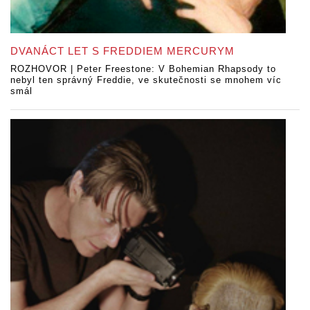
DVANÁCT LET S FREDDIEM MERCURYM
ROZHOVOR | Peter Freestone: V Bohemian Rhapsody to
nebyl ten správný Freddie, ve skutečnosti se mnohem víc
smál