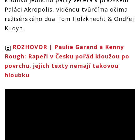
kroniku jednoho party večera v pražském
Paláci Akropolis, viděnou tvůrčíma očima
režisérského dua Tom Holzknecht & Ondřej
Kudyn.
ROZHOVOR | Paulie Garand a Kenny
Rough: Rapeři v Česku pořád kloužou po
povrchu, jejich texty nemají takovou
hloubku