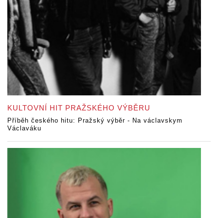
KULTOVNÍ HIT PRAŽSKÉHO VÝBĚRU
Příběh českého hitu: Pražský výběr - Na václavskym
Václaváku