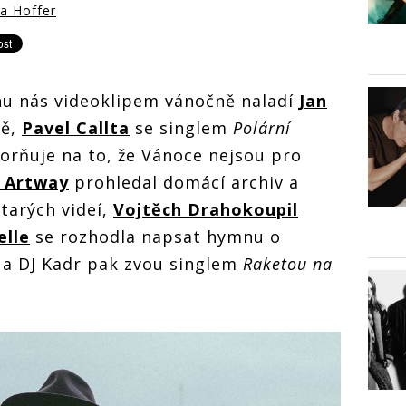
na Hoffer
u nás videoklipem vánočně naladí
Jan
ně,
Pavel Callta
se singlem
Polární
zorňuje na to, že Vánoce nejsou pro
 Artway
prohledal domácí archiv a
starých videí,
Vojtěch Drahokoupil
elle
se rozhodla napsat hymnu o
 a DJ Kadr pak zvou singlem
Raketou na