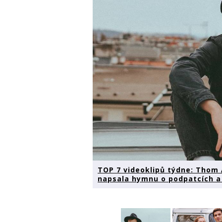
TOP 7 videoklipů týdne: Thom 
napsala hymnu o podpatcích a