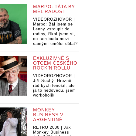
MARPO: TÁTA BY
MĚL RADOST
VIDEOROZHOVOR |
Marpo: Bál jsem se
Lenny vstoupit do
rodiny, říkal jsem si,
co tam budu mezi
samými umělci dělat?
EXKLUZIVNĚ S
OTCEM ČESKÉHO
ROCK’N’ROLLU
VIDEOROZHOVOR |
Jiří Suchý: Hrozně
rád bych lenošil, ale
já to nedovedu, jsem
workoholik
MONKEY
BUSINESS V
ARGENTINĚ
RETRO 2000 | Jak
Monkey Business