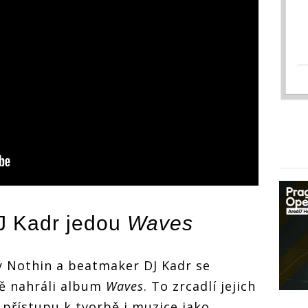
DJ Kadr jedou
Waves
y Nothin a beatmaker DJ Kadr se
ně nahráli album
Waves
. To zrcadlí jejich
přístupu k tvorbě i muzice jako