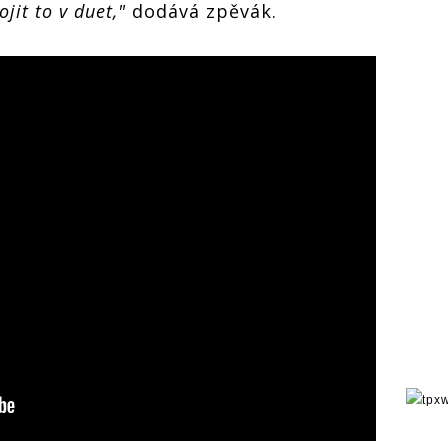
jit to v duet,"
dodává zpěvák.