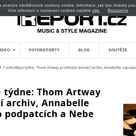
analýze návštěvnosti soubory cookie. Informace, jak tyto stránky použí
Rozumím
Více informací o nastavení cookies najdete
zde.
IDEO
FOTOREPORTY
BLOG
SOUTĚŽE
P 7 videoklipů týdne: Thom Artway prohledal domácí archiv, Annabelle napsal
ů týdne: Thom Artway
í archiv, Annabelle
 podpatcích a Nebe