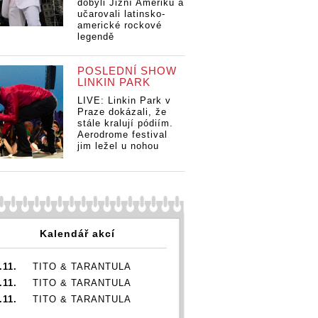
dobyli Jižní Ameriku a
učarovali latinsko-
americké rockové
legendě
TO
TOP 7 videoklipů
POSLEDNÍ SHOW
tý
týdne: Thom
LINKIN PARK
Ar
Artway prohledal
LIVE: Linkin Park v
do
TOP 7 videoklipů
domácí archiv,
Praze dokázali, že
An
týdne: Thom
Annabelle
stále kralují pódiím.
na
Artway prohledal
napsala hymnu o
Aerodrome festival
po
domácí archiv,
podpatcích a
jim ležel u nohou
Ne
Annabelle
Nebe zpívá o
videoklipů
Vá
napsala hymnu o
Vánocích
 Thom
podpatcích a
 prohledal
Nebe zpívá o
 archiv,
Vánocích
lle
a hymnu o
Kalendář akcí
cích a
pívá o
ch
.11.
TITO & TARANTULA
.11.
TITO & TARANTULA
.11.
TITO & TARANTULA