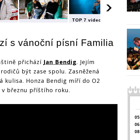
TOP 7 videoklipů
TOP 7 videoklipů
týdne: Thom
oklipů
týdne: Thom
Artway prohledal
m
Artway prohledal
domácí archiv,
hledal
zí s vánoční písní Familia
domácí archiv,
Annabelle
iv,
Annabelle
napsala hymnu o
napsala hymnu o
podpatcích a
mnu o
podpatcích a
Nebe zpívá o
 a
mštině přichází
Jan Bendig
. Jejím
Nebe zpívá o
Vánocích
 o
rodičů být zase spolu. Zasněžená
Vánocích
TOP 7 
týdne:
á kulisa. Honza Bendig míří do O2
Artway
domácí
 v březnu příštího roku.
Annabe
napsal
podpat
Nebe z
Vánocí
05
06
08