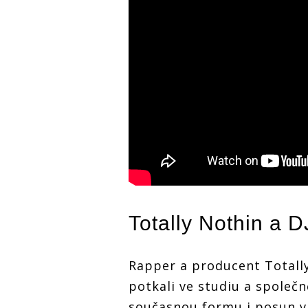
Totally Nothin a 
Rapper a producent Totall
potkali ve studiu a společ
současnou formu i posun v 