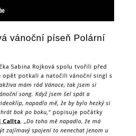
á vánoční píseň Polární
čka Sabina Rojková spolu tvořili před
opět potkali a natočili vánoční singl s
akživa mám rád Vánoce, tak jsem si
ánoční song. Když jsem šel spát a
ideoklip, napadlo mě, že by bylo hezký si
ahrát bok po boku,"
popisuje počátky
 Callta
.
„Do toho mě napadlo, že má
být zajímavý spojení to nenechat jenom u