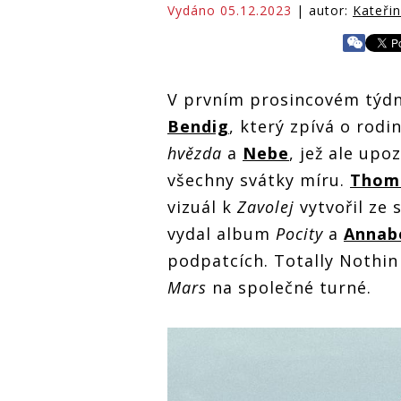
Vydáno 05.12.2023
| autor:
Kateři
V prvním prosincovém týdn
Bendig
, který zpívá o rodi
hvězda
a
Nebe
, jež ale upo
všechny svátky míru.
Thom
vizuál k
Zavolej
vytvořil ze 
vydal album
Pocity
a
Annab
podpatcích. Totally Nothin
Mars
na společné turné.