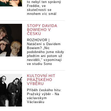
to nebyl ten správný
Freddie, ve
skutečnosti se
mnohem víc smál
STOPY DAVIDA
BOWIEHO V
ČESKU
ROZHOVOR |
Natáčení s Davidem
Bowiem? „Nic
podobného jsme nikdy
předtím ani potom už
neviděli,“ vzpomínají
ve studiu Sono
KULTOVNÍ HIT
PRAŽSKÉHO
VÝBĚRU
Příběh českého hitu:
Pražský výběr - Na
václavskym
Václaváku