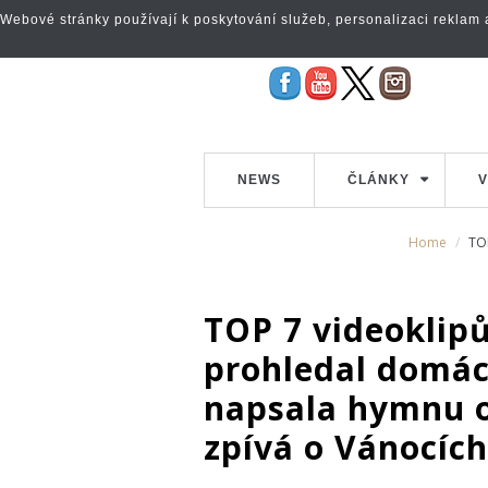
Webové stránky používají k poskytování služeb, personalizaci reklam a 
NEWS
ČLÁNKY
V
Home
TO
TOP 7 videoklip
prohledal domác
napsala hymnu o
zpívá o Vánocích