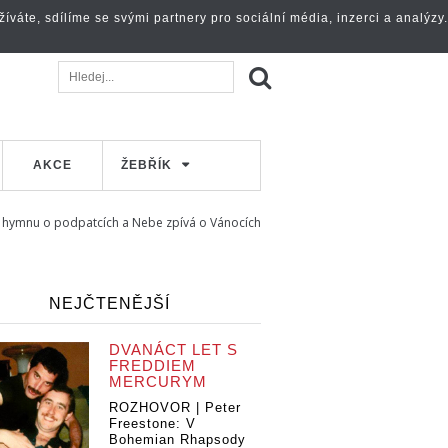
váte, sdílíme se svými partnery pro sociální média, inzerci a analýzy.
AKCE
ŽEBŘÍK
a hymnu o podpatcích a Nebe zpívá o Vánocích
NEJČTENĚJŠÍ
DVANÁCT LET S
FREDDIEM
MERCURYM
ROZHOVOR | Peter
Freestone: V
Bohemian Rhapsody