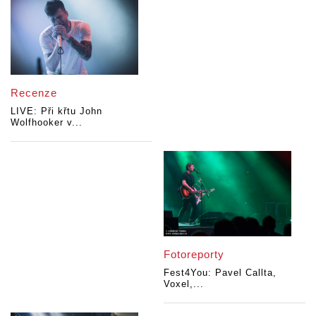
Recenze
LIVE: Při křtu John
Wolfhooker v...
Fotoreporty
Fest4You: Pavel Callta,
Voxel,...