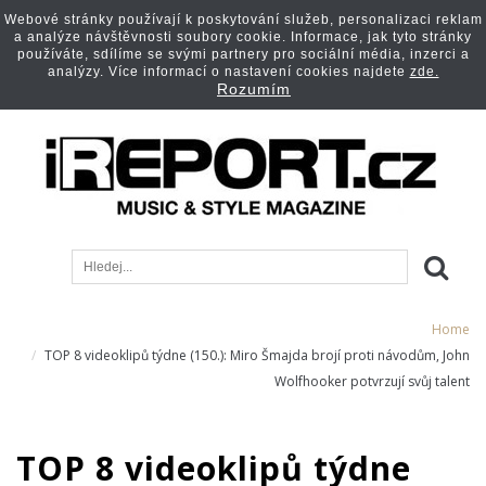
Webové stránky používají k poskytování služeb, personalizaci reklam
a analýze návštěvnosti soubory cookie. Informace, jak tyto stránky
používáte, sdílíme se svými partnery pro sociální média, inzerci a
analýzy. Více informací o nastavení cookies najdete
zde.
Rozumím
Home
TOP 8 videoklipů týdne (150.): Miro Šmajda brojí proti návodům, John
Wolfhooker potvrzují svůj talent
TOP 8 videoklipů týdne