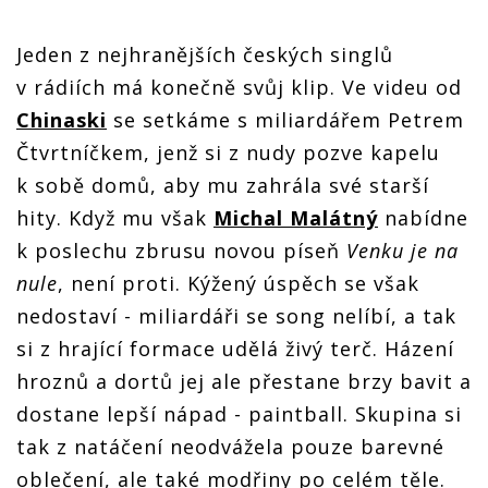
Jeden z nejhranějších českých singlů
v rádiích má konečně svůj klip. Ve videu od
Chinaski
se setkáme s miliardářem Petrem
Čtvrtníčkem, jenž si z nudy pozve kapelu
k sobě domů, aby mu zahrála své starší
hity. Když mu však
Michal Malátný
nabídne
k poslechu zbrusu novou píseň
Venku je na
nule
, není proti. Kýžený úspěch se však
nedostaví - miliardáři se song nelíbí, a tak
si z hrající formace udělá živý terč. Házení
hroznů a dortů jej ale přestane brzy bavit a
dostane lepší nápad - paintball. Skupina si
tak z natáčení neodvážela pouze barevné
oblečení, ale také modřiny po celém těle.