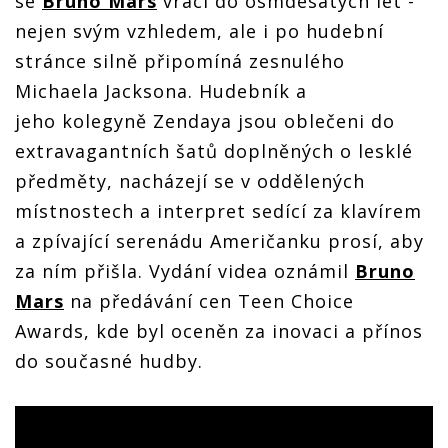
se
Bruno Mars
vrací do osmdesátých let -
nejen svým vzhledem, ale i po hudební
stránce silně připomíná zesnulého
Michaela Jacksona. Hudebník a
jeho kolegyně Zendaya jsou oblečeni do
extravagantních šatů doplněných o lesklé
předměty, nacházejí se v oddělených
místnostech a interpret sedící za klavírem
a zpívající serenádu Američanku prosí, aby
za ním přišla. Vydání videa oznámil
Bruno
Mars
na předávání cen Teen Choice
Awards, kde byl oceněn za inovaci a přínos
do současné hudby.