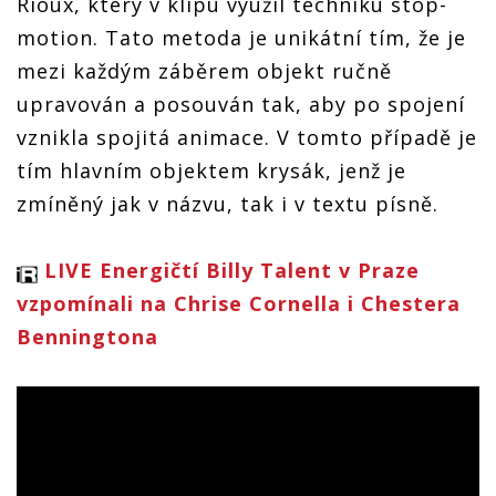
Rioux, který v klipu využil techniku stop-
motion. Tato metoda je unikátní tím, že je
mezi každým záběrem objekt ručně
upravován a posouván tak, aby po spojení
vznikla spojitá animace. V tomto případě je
tím hlavním objektem krysák, jenž je
zmíněný jak v názvu, tak i v textu písně.
LIVE Energičtí Billy Talent v Praze
vzpomínali na Chrise Cornella i Chestera
Benningtona