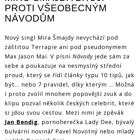
PROTI VŠEOBECNÝM
NÁVODŮM
Nový singl Mira Šmajdy nevychází pod
záštitou Terrapie ani pod pseudonymem
Max Jason Mai. V písni
Návody
jede sám za
sebe a poukazuje na nesmyslný střední
proud, který se řídí články typu 10 tipů, jak
být… nebo 7 pravidel, díky kterým … Možná
i proto zvolil mnohem popovější zvuk a do
klipu pozval několik českých celebrit, které
si jdou svou cestou. Mezi nimi je zpěvák
Jan Bendig
, pornoherečka Lady Dee, bývalý
bulvární novinář Pavel Novotný nebo mladý