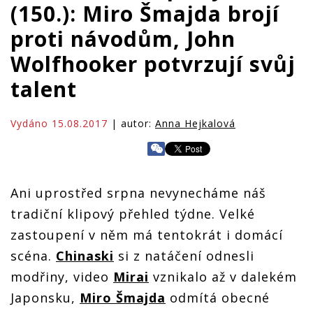
(150.): Miro Šmajda brojí
proti návodům, John
Wolfhooker potvrzují svůj
talent
Vydáno 15.08.2017
| autor:
Anna Hejkalová
Ani uprostřed srpna nevynecháme náš
tradiční klipový přehled týdne. Velké
zastoupení v něm má tentokrát i domácí
scéna.
Chinaski
si z natáčení odnesli
modřiny, video
Mirai
vznikalo až v dalekém
Japonsku,
Miro Šmajda
odmítá obecné