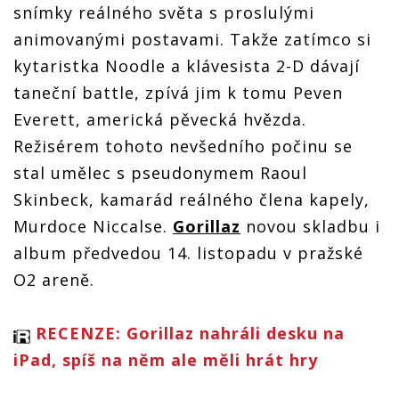
snímky reálného světa s proslulými
talent
animovanými postavami. Takže zatímco si
kytaristka Noodle a klávesista 2-D dávají
taneční battle, zpívá jim k tomu Peven
Everett, americká pěvecká hvězda.
Režisérem tohoto nevšedního počinu se
stal umělec s pseudonymem Raoul
Skinbeck, kamarád reálného člena kapely,
Murdoce Niccalse.
Gorillaz
novou skladbu i
album předvedou 14. listopadu v pražské
O2 areně.
RECENZE: Gorillaz nahráli desku na
iPad, spíš na něm ale měli hrát hry