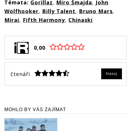
Témata:
Gorillaz
,
Miro Šmajda
,
John
Wolfhooker
,
Billy Talent
,
Bruno Mars
,
Mirai
,
Fifth Harmony
,
Chinaski
0,00
čtenáři
hlasuj
MOHLO BY VÁS ZAJÍMAT