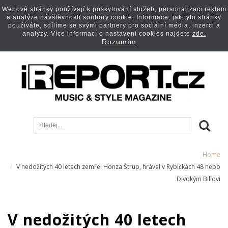
Webové stránky používají k poskytování služeb, personalizaci reklam
a analýze návštěvnosti soubory cookie. Informace, jak tyto stránky
používáte, sdílíme se svými partnery pro sociální média, inzerci a
analýzy. Více informací o nastavení cookies najdete
zde.
Rozumím
Home
V nedožitých 40 letech zemřel Honza Štrup, hrával v Rybičkách 48 nebo
Divokým Billovi
V nedožitých 40 letech