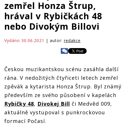
zemřel Honza Štrup,
hrával v Rybičkách 48
nebo Divokým Billovi
Vydáno 30.06.2021
| autor:
redakce
Českou muzikantskou scénu zasáhla další
rána. V nedožitých čtyřiceti letech zemřel
zpěvák a kytarista Honza Štrup. Byl známý
především ze svého působení v kapelách
Rybičky 48
,
Divokej Bill
či Medvěd 009,
aktuálně vystupoval s punkrockovou
formací Počasí.