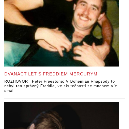
DVANÁCT LET S FREDDIEM MERCURYM
ROZHOVOR | Peter Freestone: V Bohemian Rhapsody to
nebyl ten správný Freddie, ve skutečnosti se mnohem víc
smál