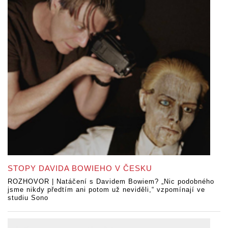
STOPY DAVIDA BOWIEHO V ČESKU
ROZHOVOR | Natáčení s Davidem Bowiem? „Nic podobného
jsme nikdy předtím ani potom už neviděli,“ vzpomínají ve
studiu Sono