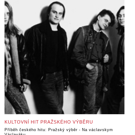
KULTOVNÍ HIT PRAŽSKÉHO VÝBĚRU
Příběh českého hitu: Pražský výběr - Na václavskym
Václaváku