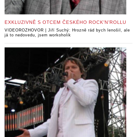
EXKLUZIVNĚ S OTCEM ČESKÉHO ROCK’N’ROLLU
VIDEOROZHOVOR | Jiří Suchý: Hrozně rád bych lenošil, ale
já to nedovedu, jsem workoholik