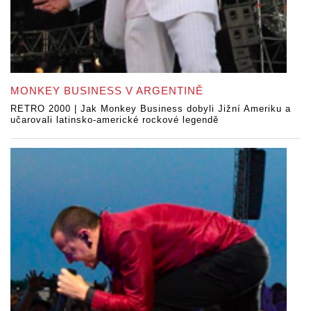
MONKEY BUSINESS V ARGENTINĚ
RETRO 2000 | Jak Monkey Business dobyli Jižní Ameriku a
učarovali latinsko-americké rockové legendě