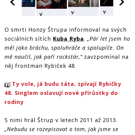
V
V
V
V
nedožitých
nedožitých
nedožitých
h
nedožitých
40 letech
40 letech
40 letech
40 letech
zemřel
O smrti Honzy Štrupa informoval na svých
zemřel
zemřel
zemřel
Honza
Honza
Honza
Honza
sociálních sítích
Kuba Ryba
.
„Pár let jsem ho
Štrup,
Štrup,
Štrup,
Štrup,
hrával v
hrával v
hrával v
měl jako bráchu, spoluhráče a spolupíče. On
hrával v
Rybičkách
Rybičkách
Rybičkách
h
Rybičkách
48 nebo
mě naučil, jak paří rockstár,“
zavzpomínal na
48 nebo
48 nebo
48 nebo
Divokým
Divokým
Divokým
Divokým
něj frontman Rybiček 48.
Billovi
Billovi
Billovi
Billovi
Ty vole, já budu táta, zpívají Rybičky
48. Singlem oslavují nové přírůstky do
rodiny
S nimi hrál Štrup v letech 2011 až 2013.
„Nebudu se rozepisovat o tom, jak jsme se