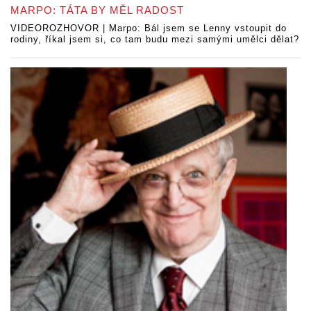
MARPO: TÁTA BY MĚL RADOST
VIDEOROZHOVOR | Marpo: Bál jsem se Lenny vstoupit do
rodiny, říkal jsem si, co tam budu mezi samými umělci dělat?