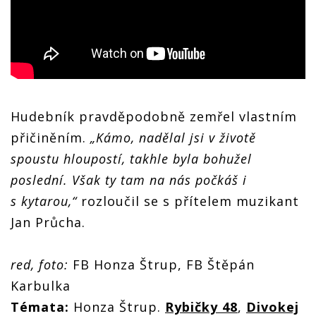
Hudebník pravděpodobně zemřel vlastním
přičiněním.
„Kámo, nadělal jsi v životě
spoustu hloupostí, takhle byla bohužel
poslední. Však ty tam na nás počkáš i
s kytarou,“
rozloučil se s přítelem muzikant
Jan Průcha.
red, foto:
FB Honza Štrup, FB Štěpán
Karbulka
Témata:
Honza Štrup.
Rybičky 48
,
Divokej