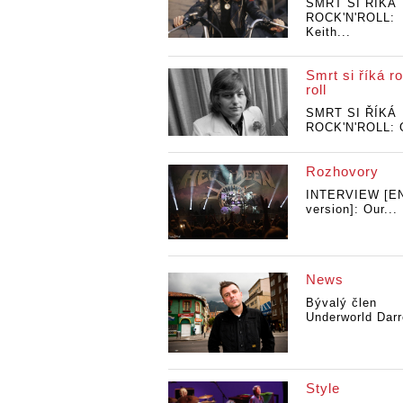
SMRT SI ŘÍKÁ
ROCK'N'ROLL:
Keith...
Smrt si říká ro
roll
SMRT SI ŘÍKÁ
ROCK'N'ROLL: G
Rozhovory
INTERVIEW [E
version]: Our...
News
Bývalý člen
Underworld Darr
Style