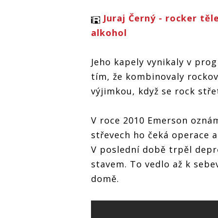
Juraj Černý - rocker těl
alkohol
Jeho kapely vynikaly v pro
tím, že kombinovaly rockov
výjimkou, když se rock stř
V roce 2010 Emerson oznám
střevech ho čeká operace a
V poslední době trpěl dep
stavem. To vedlo až k sebev
domě.