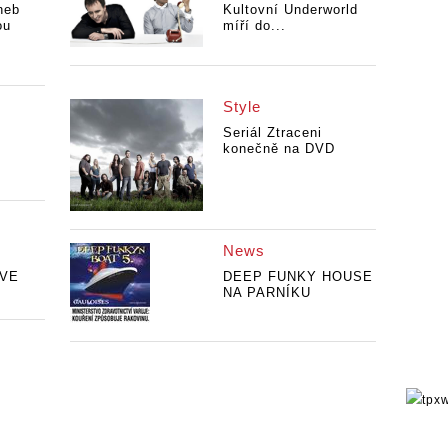
neb
Kultovní Underworld
ou
míří do...
Style
Seriál Ztraceni
konečně na DVD
News
VE
DEEP FUNKY HOUSE
NA PARNÍKU