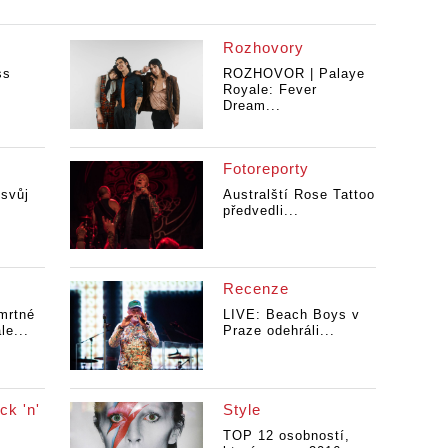
Rozhovory
ss
ROZHOVOR | Palaye
Royale: Fever
Dream...
Fotoreporty
svůj
Australští Rose Tattoo
předvedli...
Recenze
mrtné
LIVE: Beach Boys v
le...
Praze odehráli...
ck 'n'
Style
TOP 12 osobností,