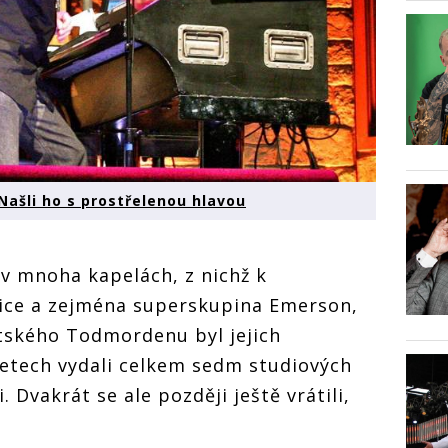
Našli ho s prostřelenou hlavou
 v mnoha kapelách, z nichž k
Nice a zejména superskupina Emerson,
tského Todmordenu byl jejich
 letech vydali celkem sedm studiových
. Dvakrát se ale později ještě vrátili,