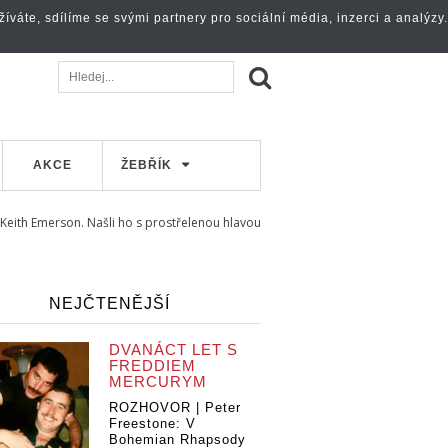
váte, sdílíme se svými partnery pro sociální média, inzerci a analýzy.
AKCE
ŽEBŘÍK
Keith Emerson. Našli ho s prostřelenou hlavou
NEJČTENĚJŠÍ
DVANÁCT LET S
FREDDIEM
MERCURYM
ROZHOVOR | Peter
Freestone: V
Bohemian Rhapsody