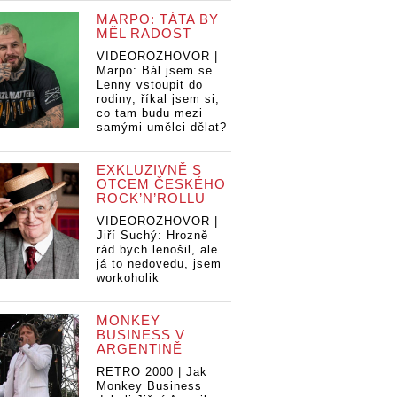
MARPO: TÁTA BY
MĚL RADOST
VIDEOROZHOVOR |
Marpo: Bál jsem se
Lenny vstoupit do
rodiny, říkal jsem si,
co tam budu mezi
samými umělci dělat?
EXKLUZIVNĚ S
OTCEM ČESKÉHO
ROCK’N’ROLLU
VIDEOROZHOVOR |
Jiří Suchý: Hrozně
rád bych lenošil, ale
já to nedovedu, jsem
workoholik
MONKEY
BUSINESS V
ARGENTINĚ
RETRO 2000 | Jak
Monkey Business