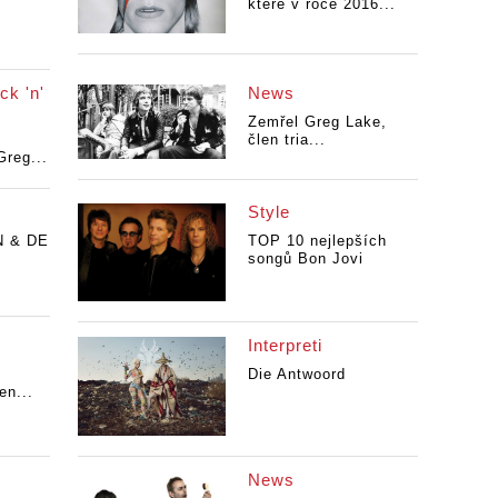
které v roce 2016...
ck 'n'
News
Zemřel Greg Lake,
člen tria...
reg...
Style
N & DE
TOP 10 nejlepších
songů Bon Jovi
Interpreti
Die Antwoord
en...
News