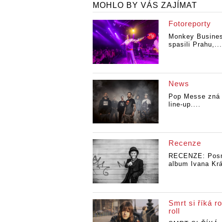
MOHLO BY VÁS ZAJÍMAT
Fotoreporty
Monkey Busine
spasili Prahu,...
News
Pop Messe zná 
line-up....
Recenze
RECENZE: Pos
album Ivana Krá
Smrt si říká ro
roll