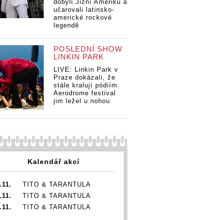
dobyli Jižní Ameriku a
učarovali latinsko-
americké rockové
legendě
POSLEDNÍ SHOW
LINKIN PARK
LIVE: Linkin Park v
Praze dokázali, že
stále kralují pódiím.
Aerodrome festival
jim ležel u nohou
Kalendář akcí
.11.
TITO & TARANTULA
.11.
TITO & TARANTULA
.11.
TITO & TARANTULA