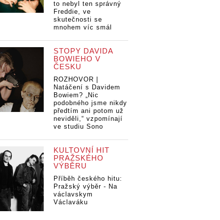
to nebyl ten správný
Freddie, ve
skutečnosti se
mnohem víc smál
STOPY DAVIDA
BOWIEHO V
ČESKU
ROZHOVOR |
Natáčení s Davidem
Bowiem? „Nic
podobného jsme nikdy
předtím ani potom už
neviděli,“ vzpomínají
ve studiu Sono
KULTOVNÍ HIT
PRAŽSKÉHO
VÝBĚRU
Příběh českého hitu:
Pražský výběr - Na
václavskym
Václaváku