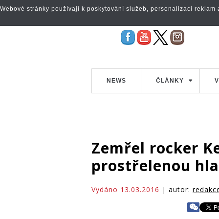
Webové stránky používají k poskytování služeb, personalizaci reklam a 
NEWS
ČLÁNKY
V
Zemřel rocker Ke
prostřelenou hl
Vydáno 13.03.2016
| autor:
redakc