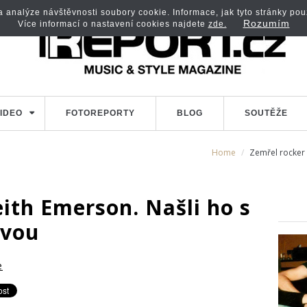
analýze návštěvnosti soubory cookie. Informace, jak tyto stránky použí
Rozumím
Více informací o nastavení cookies najdete
zde.
IDEO
FOTOREPORTY
BLOG
SOUTĚŽE
Home
Zemřel rocker 
ith Emerson. Našli ho s
avou
e