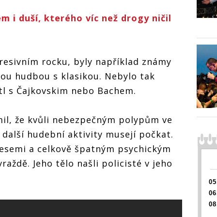
em i duší, kterého víc než drogy ničil
gresivním rocku, byly například známy
ou hudbou s klasikou. Nebylo tak
etl s Čajkovskim nebo Bachem.
il, že kvůli nebezpečným polypům ve
 další hudební aktivity musejí počkat.
resemi a celkově špatným psychickým
raždě. Jeho tělo našli policisté v jeho
05
06
08