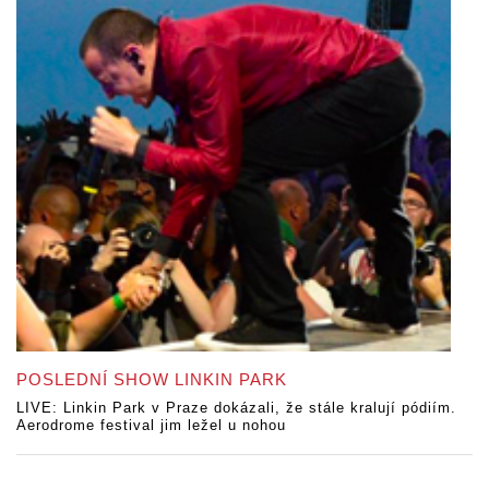
POSLEDNÍ SHOW LINKIN PARK
LIVE: Linkin Park v Praze dokázali, že stále kralují pódiím.
Aerodrome festival jim ležel u nohou