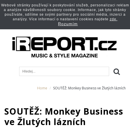
Webové stránky používají k poskytování služeb, personalizaci reklam
a analýze návštěvnosti soubory cookie. Informace, jak tyto stránky
používáte, sdílíme se svými partnery pro sociální média, inzerci a
analýzy. Více informací o nastavení cookies najdete
zde.
Rozumím
Home
SOUTĚŽ: Monkey Business ve Žlutých lázních
SOUTĚŽ: Monkey Business
ve Žlutých lázních