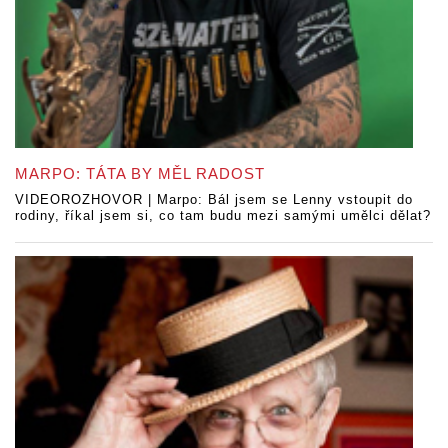
MARPO: TÁTA BY MĚL RADOST
VIDEOROZHOVOR | Marpo: Bál jsem se Lenny vstoupit do
rodiny, říkal jsem si, co tam budu mezi samými umělci dělat?