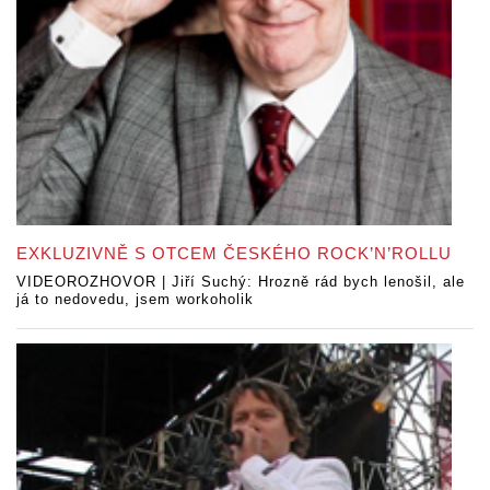
EXKLUZIVNĚ S OTCEM ČESKÉHO ROCK’N’ROLLU
VIDEOROZHOVOR | Jiří Suchý: Hrozně rád bych lenošil, ale
já to nedovedu, jsem workoholik