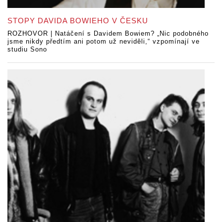
STOPY DAVIDA BOWIEHO V ČESKU
ROZHOVOR | Natáčení s Davidem Bowiem? „Nic podobného
jsme nikdy předtím ani potom už neviděli,“ vzpomínají ve
studiu Sono