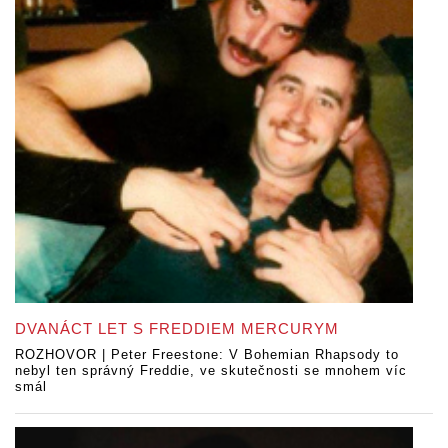
DVANÁCT LET S FREDDIEM MERCURYM
ROZHOVOR | Peter Freestone: V Bohemian Rhapsody to
nebyl ten správný Freddie, ve skutečnosti se mnohem víc
smál