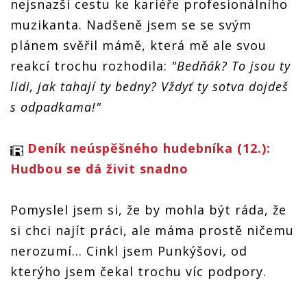
nejsnazší cestu ke kariéře profesionálního
muzikanta. Nadšeně jsem se se svým
plánem svěřil mámě, která mě ale svou
reakcí trochu rozhodila:
"Bedňák? To jsou ty
lidi, jak tahají ty bedny? Vždyť ty sotva dojdeš
s odpadkama!"
Deník neúspěšného hudebníka (12.):
Hudbou se dá živit snadno
Pomyslel jsem si, že by mohla být ráda, že
si chci najít práci, ale máma prostě ničemu
nerozumí… Cinkl jsem Punkýšovi, od
kterýho jsem čekal trochu víc podpory.