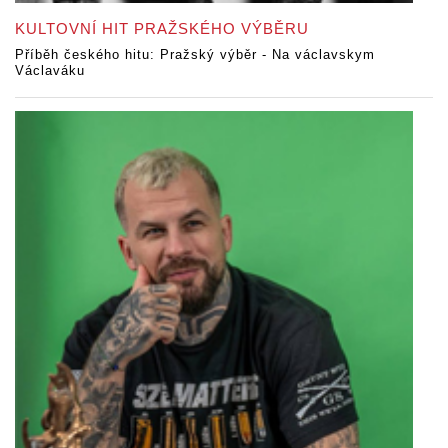
KULTOVNÍ HIT PRAŽSKÉHO VÝBĚRU
Příběh českého hitu: Pražský výběr - Na václavskym
Václaváku