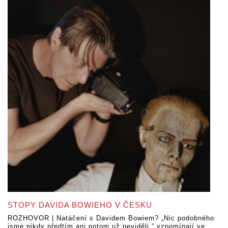
STOPY DAVIDA BOWIEHO V ČESKU
ROZHOVOR | Natáčení s Davidem Bowiem? „Nic podobného
jsme nikdy předtím ani potom už neviděli,“ vzpomínají ve