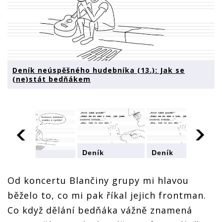
Deník neúspěšného hudebníka (13.): Jak se
(ne)stát bedňákem
Deník
Deník
Deník
neúspěšného
neúspěšného
neúspěšného
hudebníka
hudebníka
hudebníka
Od koncertu Blančiny grupy mi hlavou
(13.): Jak se
(13.): Jak se
(13.): Jak se
(ne)stát
(ne)stát
běželo to, co mi pak říkal jejich frontman.
(ne)stát
bedňákem
bedňákem
bedňákem
Co když dělání bedňáka vážně znamená